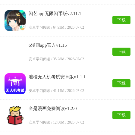
闪艺app无限闪币版v2.11.1
下载
安卓学习阅读 /
64.93M
/
2026-07-02
6漫画app官方v1.15
下载
安卓学习阅读 /
35.28M
/
2026-07-02
准橙无人机考试安卓版v1.1.1
下载
安卓学习阅读 /
41.14M
/
2026-07-02
全是漫画免费阅读v1.2.0
下载
安卓学习阅读 /
12.80M
/
2026-07-02