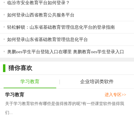
临汾市安全教育平台如何登录？
如何登录山西省教育公共服务平台
轻松解锁：山东省基础教育管理信息化平台的登录指南
如何登录山东省基础教育管理信息化平台
奥鹏oes学生平台登陆入口在哪里 奥鹏教育oes学生登录入口
猜你喜欢
学习教育
企业培训类软件
学习教育
进入专区>>
关于学习教育软件有哪些是值得推荐的呢?有一些课堂软件值得我
们...