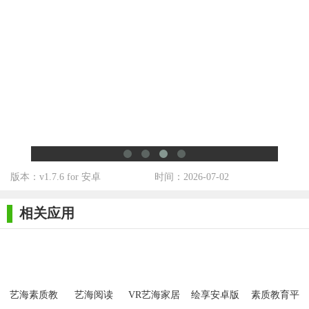
账号。
2. 选择课程：根据个人兴趣和学习需求，在平台上选择合适
的课程进行学习。
3. 参与学习：通过视频、音频或图文等方式参与课程学习，
完成课后作业和练习。
4. 交流讨论：在交流区与其他用户进行学习讨论，提问或解
答问题，分享学习经验。
5. 参加考试与测评：定期参加平台上的考试和测评，检测学
版本：v1.7.6 for 安卓
时间：2026-07-02
习成果并获得反馈。
【艺海素质教育平台推荐】
相关应用
艺海素质教育平台是一款集多种教育资源于一体的综合性在
线教育平台，具有多元化的学习内容和功能，能够满足不同用户
的学习需求和个性化发展。无论是学生、教育工作者还是家长，
都能在该平台上找到适合自己的学习资源和工具。强烈推荐给需
艺海素质教
艺海阅读
VR艺海家居
绘享安卓版
素质教育平
育平台app
app
台安卓APP