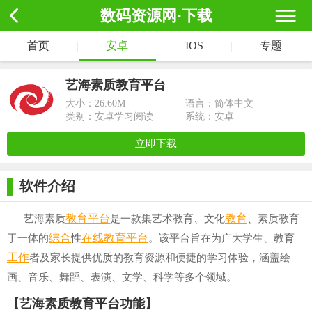
数码资源网·下载
首页
|
安卓
|
IOS
|
专题
艺海素质教育平台
大小：
26.60M
语言：简体中文
类别：安卓学习阅读
系统：安卓
立即下载
软件介绍
教育平台
教育
艺海素质
是一款集艺术教育、文化
、素质教育
综合
在线教育
平台
于一体的
性
。该平台旨在为广大学生、教育
工作
者及家长提供优质的教育资源和便捷的学习体验，涵盖绘
画、音乐、舞蹈、表演、文学、科学等多个领域。
【艺海素质教育平台功能】