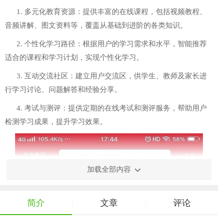
1. 多元化教育资源：提供丰富的在线课程，包括视频教程、
音频讲解、图文资料等，覆盖从基础到进阶的各类知识。
2. 个性化学习路径：根据用户的学习需求和水平，智能推荐
适合的课程和学习计划，实现个性化学习。
3. 互动交流社区：建立用户交流区，供学生、教师及家长进
行学习讨论、问题解答和经验分享。
4. 考试与测评：提供定期的在线考试和测评服务，帮助用户
检测学习成果，提升学习效果。
加载全部内容
简介
文章
评论
|
|