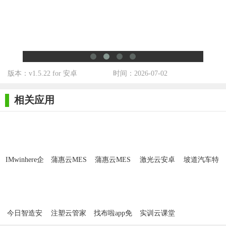
3. 高度集成性：云铝MES能够与企业的ERP、CRM、SCM等
系统无缝集成，实现数据共享和业务协同。
4. 强大的安全保障：云铝MES采用多重安全措施，包括数据
加密、身份认证、访问控制等，确保企业数据的安全性和隐私
性。
版本：v1.5.22 for 安卓
时间：2026-07-02
【云铝MES优势】
相关应用
1. 显著提升生产效率：通过优化生产流程和减少等待时间，
云铝MES能够显著提升企业的生产效率。
2. 降低生产成本：通过精确的物料管理和设备监控，云铝
MES能够帮助企业降低生产成本，提高盈利能力。
IMwinhere企
蒲惠云MES
蒲惠云MES
激光云安卓
坡道汽车特
业MES系统
系统2.15.8.0
版
技冒险赛车
3. 提升产品质量：通过实时的质量监控和追溯功能，云铝
MES能够提升企业的产品质量，增强客户满意度。
4. 简化管理流程：云铝MES提供简洁易用的操作界面和丰富
今日智造安
注塑云管家
找布啦app免
实训云课堂
的管理功能，帮助企业简化管理流程，提高管理效率。
卓版
app
费安卓版
教师端app