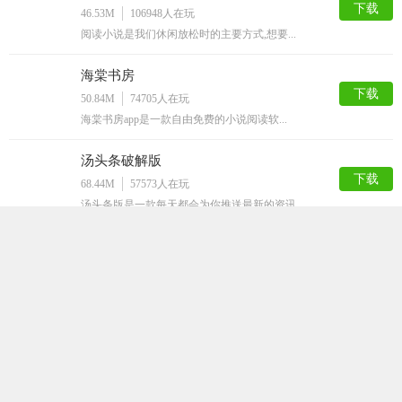
下载
46.53M
106948
人在玩
阅读小说是我们休闲放松时的主要方式,想要...
海棠书房
下载
50.84M
74705
人在玩
海棠书房app是一款自由免费的小说阅读软...
汤头条破解版
下载
68.44M
57573
人在玩
汤头条版是一款每天都会为你推送最新的资讯...
ss导航
下载
50.48M
50010
人在玩
ss导航app是一款拥有大量的漫画资源的...
嘿嘿连载官方安卓版
下载
64.43M
41665
人在玩
追剧有追剧神器，追漫画当然得用嘿嘿连载a...