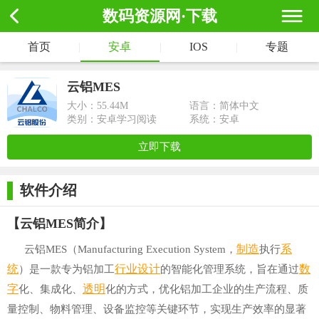
数码资源网·下载
首页
|
安卓
|
IOS
|
专题
云铝MES
大小：
55.44M
语言：简体中文
类别：安卓学习阅读
系统：安卓
立即下载
软件介绍
【云铝MES简介】
制造
系
云铝MES（Manufacturing Execution System，
执行
统
行业
设计
数
）是一款专为铝加工
的智能化管理系统，旨在通过
字
透明
化、集成化、
化的方式，优化铝加工企业的生产流程、质
量控制、物料管理、设备监控等关键环节，实现生产效率的显著