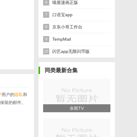
喵屋漫画正版
6
口语宝app
7
京东小哥工作台
8
TempMail
9
闪艺app无限闪币版
10
同类最新合集
护
用户的
隐私
和
保留的邮件。
奈斯TV