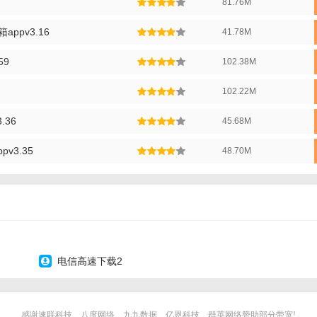
81.76M
时邮箱的域名。
箱appv3.16
41.78M
地址，并记录或复制下来以备使用。
59
102.38M
箱地址进行注册、登录或其他需要提供邮箱的场景。
102.22M
TempMail中查看和操作邮件（如删除）。
.36
45.68M
推荐】
保护个人隐私和安全的一款必备工具，特别适合在需要提供邮箱进行注册、登录
v3.35
48.70M
的操作和强大的功能使其成为用户保护个人信息的首选工具之一。
电信高速下载2
感谢速联科技、八度网络、九九数据、亿恩科技、群英网络赞助部分带宽!