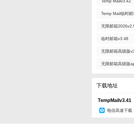
Temp Mailv3.42
2. 选择或自定义临
Temp Mail临时邮
3. 生成临时邮箱
无限邮箱2026v2.
4. 使用该临时邮
临时邮箱v3.48
5. 邮件到达后，在
无限邮箱高级版v3
【TempMail
TempMail是
无限邮箱高级版app
的场合使用。其简洁
下载地址
TempMailv3.41
电信高速下载