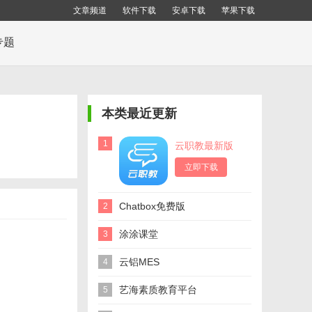
文章频道
软件下载
安卓下载
苹果下载
专题
本类最近更新
1
云职教最新版
立即下载
Chatbox免费版
2
涂涂课堂
3
云铝MES
4
艺海素质教育平台
5