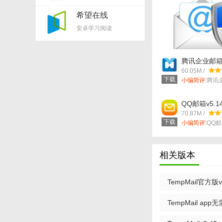
希望在线
appv2.8.0
安卓学习阅读
腾讯企业邮箱v5
60.05M /
下载
小编简评:
腾讯
提供了特别方...
【TempMail
QQ邮箱v5.14
70.87M /
1. 邮箱生成：用
下载
小编简评:
QQ
款提供实时的...
2. 邮件接收与查看
3. 邮件删除：邮
相关版本
4. 统计与报告：
TempMail官方版v
5. 安全性设置：
TempMail app
【TempMail
1. 访问TempMail