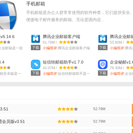
手机邮箱
手机邮箱是办公人群常常使用的软件种类，它们提供安全
便捷电子邮件服务的邮箱。无论是国内还...
.14.6
腾讯企业邮箱客户端
腾讯企业邮
v5.13.6
appv5.14.6
61.79M /
55.80M /
下载
下载
企业邮箱是一款
小编简评:
腾讯企业邮箱客户端
小编简评:
腾讯
是一款提供了...
app是一款...
内容】
.4
短信转邮箱助手v1.7.0
企业秘邮v1.
42.07M /
76.30M /
户可以创建多个临时邮箱，每个邮箱具有独立的收件、发件功能。
下载
下载
邮箱安卓版是一
小编简评:
短信转邮箱助手是一
小编简评:
企业
款用户将实时...
密度高、传输..
：所有收到的邮件可以在TempMail中查看和阅读。
件到达后，用户可以手动删除或让系统自动删除过期邮件。
提供邮箱使用情况的统计报告，帮助用户管理临时邮箱的使用。
3.51
52.79M
包括密码保护、二次验证等安全措施，确保用户数据的安全。
无需会员版v3.51
52.79M
用法】
官网或下载TempMail应用。