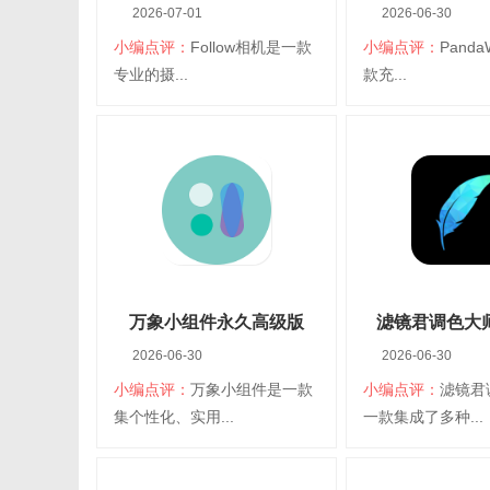
2026-07-01
2026-06-30
小编点评：
Follow相机是一款
小编点评：
Panda
扫码立即下载
扫码立即
专业的摄...
款充...
Follow相机正版
PandaWi
大小：195.76M
平台：安卓
大小：111.93M
平
分类：安卓桌面
语言：简体中文
分类：安卓桌面
语
美化
美化
查看详情
查看详
万象小组件永久高级版
滤镜君调色大师v
2026-06-30
2026-06-30
v5.7.12_20230410
小编点评：
万象小组件是一款
小编点评：
滤镜君
扫码立即下载
扫码立即
集个性化、实用...
一款集成了多种...
万象小组件永久高级版
滤镜君调