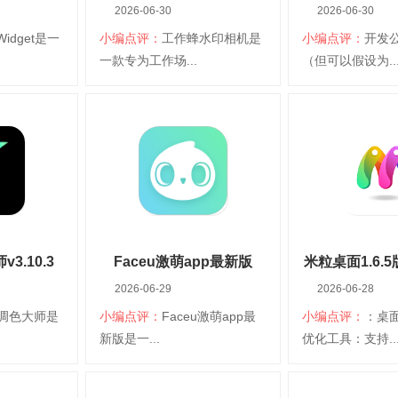
2026-06-30
2026-06-30
2026v5.7.2
Widget是一
小编点评：
工作蜂水印相机是
小编点评：
开发
下载
扫码立即下载
扫码立即
一款专为工作场...
（但可以假设为..
dget
工作蜂水印相机2026
原相机ap
台：安卓
大小：77.49M
平台：安卓
大小：79.90M
言：简体中文
分类：安卓桌面
语言：简体中文
分类：安卓桌面
美化
美化
情
查看详情
查看详
3.10.3
Faceu激萌app最新版
米粒桌面1.6.5版
2026-06-29
2026-06-28
v6.13.0
调色大师是
小编点评：
Faceu激萌app最
小编点评：
：桌
下载
扫码立即下载
扫码立即
新版是一...
优化工具：支持..
色大师
Faceu激萌app最新版
米粒桌面1.