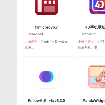
分类：安卓桌面
语言：简体中文
分类：安卓桌面
语
美化
美化
查看详情
查看详
filmicprov6.7
4D手机壁纸v
2026-07-01
2026-07-01
小编点评：
FilmicPro是一款专
小编点评：
：4D
扫码立即下载
扫码立即
业级...
款集创意、美...
filmicpro
4D手机
大小：49.64M
平台：安卓
大小：63.43M
平
分类：安卓桌面
语言：简体中文
分类：安卓桌面
语
美化
美化
查看详情
查看详
Follow相机正版v3.3.0
PandaWidget