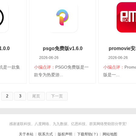
台：安卓
大小：125.42M
平台：安卓
大小：43.58M
言：简体中文
分类：安卓桌面
语言：简体中文
分类：安卓桌面
美化
美化
情
查看详情
查看详
0.0
psgo免费版v1.6.0
promovi
2026-06-26
2026-06-26
v17.1
机是一款集
小编点评：
PSGO免费版是一
小编点评：
Pro
下载
扫码立即下载
扫码立即
款专为热爱游...
版是一...
机
psgo免费版
promovi
2
3
尾页
下一页
台：安卓
大小：64.12M
平台：安卓
大小：80.30M
言：简体中文
分类：安卓桌面
语言：简体中文
分类：安卓桌面
美化
美化
情
查看详情
查看详
感谢速联科技、八度网络、九九数据、亿恩科技、群英网络赞助部分带宽!
关于本站
|
联系方式
|
版权声明
|
下载帮助(？)
|
网站地图