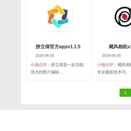
大小：131.87M
平台：安卓
大小：86.31M
平
分类：安卓桌面
语言：简体中文
分类：安卓桌面
语
美化
美化
查看详情
查看详
拼立得官方appv1.1.5
飓风相机v1.
2026-06-28
2026-06-28
小编点评：
拼立得是一款功能
小编点评：
飓风相
扫码立即下载
扫码立即
强大的图片编辑...
专业摄影技术与...
拼立得官方app
飓风相
1
大小：52.62M
平台：安卓
大小：71.92M
平
分类：安卓桌面
语言：简体中文
分类：安卓桌面
语
美化
美化
查看详情
查看详