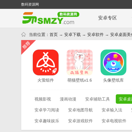
数码资源网
安卓专区
当前位置：
首页
→
安卓下载
→
安卓软件
→
安卓桌面美
火萤组件
萌猫壁纸v1.6
头像壁纸库
app3.9.0
v1.6
视频影视
漫画动漫
安卓辅助工具
安卓桌
安卓学习阅读
安卓地图导航
安卓输入法
安卓趣味娱乐
安卓游戏软件
安卓电视软件