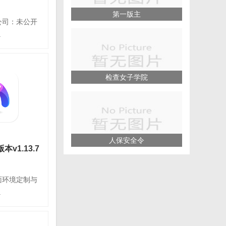
第一版主
公司：未公开
下载
.
p安装
检查女子学院
平台：安卓
语言：简体中文
情
人保安全令
本v1.13.7
面环境定制与
下载
.
6.5版本