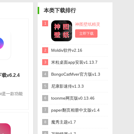
本类下载排行
1
神图壁纸精灵
appv1.6
立即下载
Moldiv软件v2.16
2
米粒桌面app安装v1.13.7
3
BongoCatMver官方版v1.3
4
下载v6.2.4
尼康影速传v1.3.3
5
int是一款功能
toonme网页版v0.13.46
6
paper翻页相册中文版v1.4
7
t官方下载
魔秀主题v1.7
8
平台：安卓