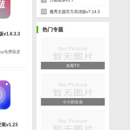
万能锁屏v1.7
9
语言：简体中文
魔秀主题官方高清版v7.14.3
10
情
热门专题
1.6.3.3
pp免费版是
下载
奈斯TV
免费版
平台：安卓
语言：简体中文
小小的生命
情
装v1.23