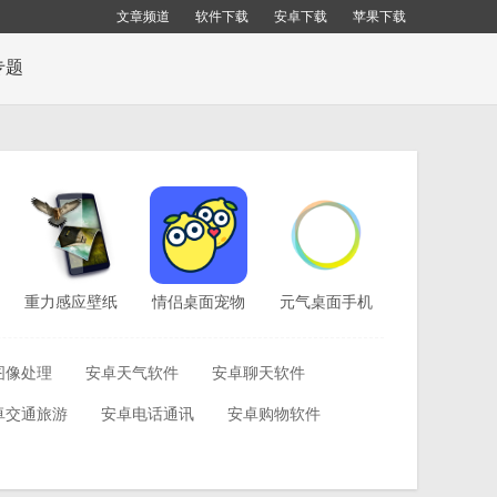
文章频道
软件下载
安卓下载
苹果下载
专题
重力感应壁纸
情侣桌面宠物
元气桌面手机
v4.14.0
appv1.50.05
版v1.8
图像处理
安卓天气软件
安卓聊天软件
卓交通旅游
安卓电话通讯
安卓购物软件