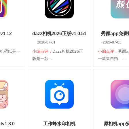
言：简体中文
分类：安卓桌面
语言：简体中文
分类：安卓桌面
美化
美化
情
查看详情
查看详
1.12
dazz相机2026正版v1.0.51
秀颜app免费版v
2026-07-01
2026-07-01
官方正版
手机壁纸是一
小编点评：
Dazz相机2026正
小编点评：
秀颜a
下载
扫码立即下载
扫码立即
版是一款...
一款集自拍、...
壁纸
dazz相机2026正版
秀颜app
台：安卓
大小：218.50M
平台：安卓
大小：50.57M
言：简体中文
分类：安卓桌面
语言：简体中文
分类：安卓桌面
美化
美化
情
查看详情
查看详
v1.8.0
工作蜂水印相机
原相机app安