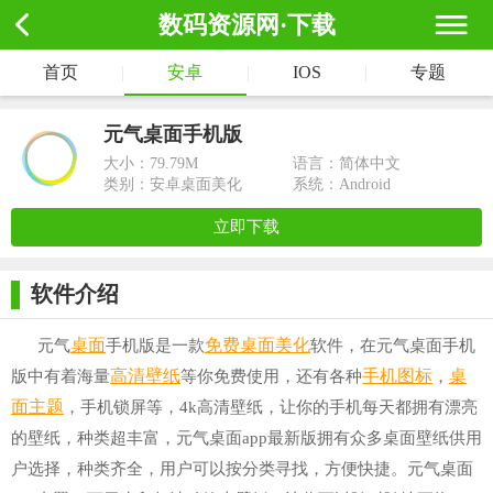
数码资源网·下载
首页
|
安卓
|
IOS
|
专题
元气桌面手机版
大小：
79.79M
语言：简体中文
类别：安卓桌面美化
系统：Android
立即下载
软件介绍
桌面
免费
桌面美化
元气
手机版是一款
软件，在元气桌面手机
高清壁纸
手机图标
桌
版中有着海量
等你免费使用，还有各种
，
面主题
，手机锁屏等，4k高清壁纸，让你的手机每天都拥有漂亮
的壁纸，种类超丰富，元气桌面app最新版拥有众多桌面壁纸供用
户选择，种类齐全，用户可以按分类寻找，方便快捷。元气桌面