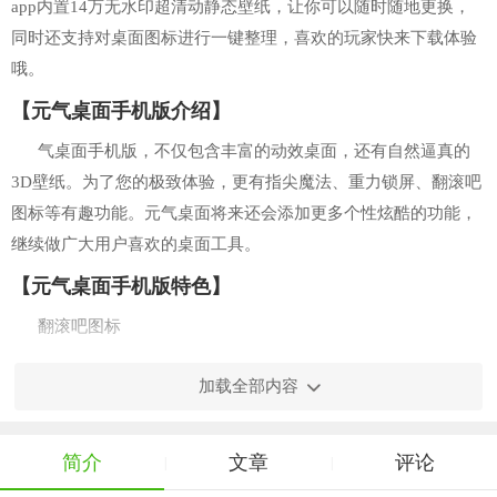
app内置14万无水印超清动静态壁纸，让你可以随时随地更换，
同时还支持对桌面图标进行一键整理，喜欢的玩家快来下载体验
哦。
【元气桌面手机版介绍】
气桌面手机版，不仅包含丰富的动效桌面，还有自然逼真的
3D壁纸。为了您的极致体验，更有指尖魔法、重力锁屏、翻滚吧
图标等有趣功能。元气桌面将来还会添加更多个性炫酷的功能，
继续做广大用户喜欢的桌面工具。
【元气桌面手机版特色】
翻滚吧图标
手机APP图标太死板沉闷?如何让图标生动起来?打开翻滚吧图
加载全部内容
标设置， 您可以随意的转动手机，让你的应用图标在你的手机桌
面跑来跑去，图标在滚动过程中相互碰撞!!快参与到桌面的“体感
简介
文章
评论
游戏”吧
|
|