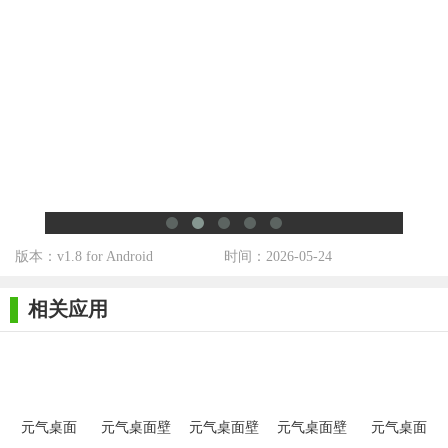
明星壁纸，风景壁纸，动漫壁纸，二次元壁纸，游戏壁纸，
动物壁纸，关注你喜欢的壁纸标签，你要的壁纸都能找到
无论你是需要最火的影 视剧壁纸，还是最小众的二次元动漫
壁纸，高清壁纸每天更新，总能找到你喜欢的
版本：v1.8 for Android
时间：2026-05-24
相关应用
元气桌面
元气桌面壁
元气桌面壁
元气桌面壁
元气桌面
APP手机版
纸手机app安
纸手机app
纸手机app