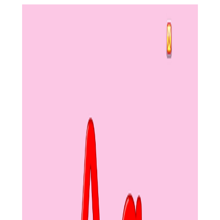
5. 灵活的导出选项：支持多种格式的音频导出，方便用户将
作品分享至不同的平台或进行进一步处理。
1. 创意工具箱：提供独特的创意工具，如采样器、合成器
等，激发用户的创作灵感。
2. 自动化功能：支持自动化控制，如音量、声相等的自动调
节，减轻用户的操作负担。
3. 教程与社区支持：提供详细的教程视频和丰富的在线社区
资源，帮助用户快速成长并与其他创作者交流。
4. 云存储与备份：支持云存储功能，让用户的作品能够安全
地保存和随时访问。
5. 跨平台兼容性：支持Windows和MacOS操作系统，让用户
能够在不同的设备上继续他们的创作。
1. 创建新项目：启动软件后，选择或创建一个新的项目，设
置好项目的配置参数。