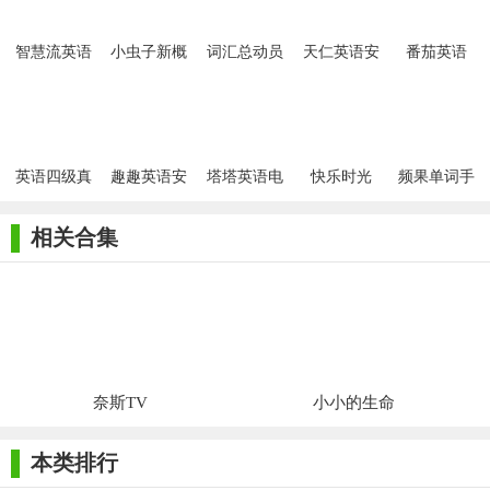
智慧流英语
小虫子新概
词汇总动员
天仁英语安
番茄英语
安卓版app
念英语安卓
APP手机版
卓手机版
Android版
版
英语四级真
趣趣英语安
塔塔英语电
快乐时光
频果单词手
题试卷讲解
卓版
台手机版
Android版
机版
app
相关合集
奈斯TV
小小的生命
本类排行