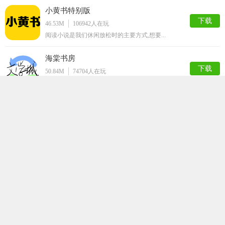
小黄书特别版
下载
46.53M
106942
人在玩
阅读小说是我们休闲放松时的主要方式,想要...
海棠书房
下载
50.84M
74704
人在玩
海棠书房app是一款自由免费的小说阅读软...
汤头条破解版
下载
68.44M
57571
人在玩
汤头条版是一款每天都会为你推送最新的资讯...
ss导航
下载
50.48M
50008
人在玩
ss导航app是一款拥有大量的漫画资源的...
嘿嘿连载官方安卓版
下载
64.43M
41665
人在玩