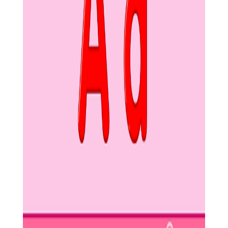
2. 添加乐器和效果器：在乐器库中选择需要的乐器并加载到
项目中，根据需要添加各种效果器进行调试。
3. 录制与编辑：使用乐器进行演奏并录制音频，对录制的音
频进行剪辑、分割、合并等编辑操作。
4. 混音与母带处理：调整各轨道的音量、声相、平衡等参
数，使用效果器进行混音和母带处理，使作品更加专业。
5. 导出作品：完成作品后，选择合适的格式导出到本地或云
存储中，并进行分享或进一步处理。
Starfall 单机版是一款功能全面、操作简便的音乐制作软件，
无论是初学者还是专业音乐人都能迅速上手并享受到创作的乐
趣。其丰富的乐器音源和效果器为音乐创作提供了无限可能，而
直观的操作界面和强大的编辑功能则让创作过程更加高效和流
畅。同时，云存储和跨平台兼容性等亮点也让用户的创作体验更
加便捷和安全。