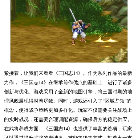
紧接着，让我们来看看《三国志14》。作为系列作品的最新
力作，《三国志14》在继承前作优点的基础上，进行了诸多
创新与优化。游戏采用了全新的地图引擎，将三国时期的地
理风貌展现得淋漓尽致。同时，游戏还引入了“区域占领”的
概念，使得战争策略更加多样化。玩家不仅需要关注战场上
的实时战况，还需要合理调配资源，确保后方的稳定供应。
在武将养成方面，《三国志14》也提供了丰富的选项，玩家
可以通过提升武将的忠诚度、技能等级等方式，打造出一支