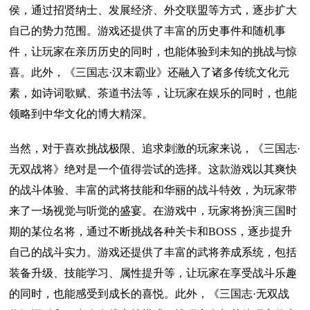
侯，通过招贤纳士、发展经济、外交联盟等方式，逐步扩大
自己的势力范围。游戏还提供了丰富的历史事件和随机事
件，让玩家在亲历历史的同时，也能体验到未知的挑战与惊
喜。此外，《三国志·汉末霸业》还融入了诸多传统文化元
素，如诗词歌赋、茶道书法等，让玩家在娱乐的同时，也能
领略到中华文化的博大精深。
当然，对于喜欢挑战极限、追求刺激的玩家来说，《三国志·
无双战将》绝对是一个值得尝试的选择。这款游戏以其爽快
的战斗体验、丰富的武将技能和华丽的战斗特效，为玩家带
来了一场视觉与听觉的盛宴。在游戏中，玩家将扮演三国时
期的某位名将，通过不断挑战各种关卡和BOSS，逐步提升
自己的战斗实力。游戏还提供了丰富的武将养成系统，包括
装备升级、技能学习、属性提升等，让玩家在享受战斗乐趣
的同时，也能感受到成长的喜悦。此外，《三国志·无双战