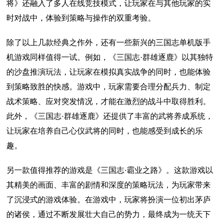
将》还融入了多人在线竞技模式，让玩家在与其他玩家的实
时对战中，体验到策略与操作的双重考验。
除了以上几款经典之作外，还有一些新兴的三国志单机版手
机游戏同样值得一试。例如，《三国志·群雄逐鹿》以其独特
的沙盘推演玩法，让玩家在模拟真实战争的同时，也能体验
到策略致胜的快感。游戏中，玩家需要合理分配兵力、制定
战术策略、应对突发情况，才能在激烈的战斗中取得胜利。
此外，《三国志·群雄逐鹿》还提供了丰富的武将养成系统，
让玩家在培养自己心仪武将的同时，也能感受到成长的乐
趣。
另一款值得推荐的游戏是《三国志·霸业之路》。这款游戏以
其精美的画面、丰富的剧情和深度的策略玩法，为玩家带来
了沉浸式的游戏体验。在游戏中，玩家将扮演一位初出茅庐
的诸侯，通过不断发展壮大自己的势力，最终成为一统天下