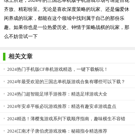
综上所述，2024年的三国志单机版手机游戏市场可谓是百花
齐放、精彩纷呈。无论是喜欢深度策略的玩家、还是偏爱休
闲养成的玩家，都能在这个领域中找到属于自己的那份乐
趣。如果你也是一位热爱历史、钟情于策略战棋的玩家，那
么不妨尝试一下
相关文章
2024热门手机版CF单机游戏精选，一键下载畅玩！
2024年最受欢迎的三国志单机版游戏合集有哪些可以下载？
2024热门超智能足球手游推荐：精选足球游戏大全
2024年安卓平板必玩游戏推荐：精选有趣安卓游戏盘点
2024精选！薄樱鬼游戏系列下载顺序指南，趣味横生不容错
过！
2024江南才子唐伯虎游戏攻略：秘籍指令精选推荐