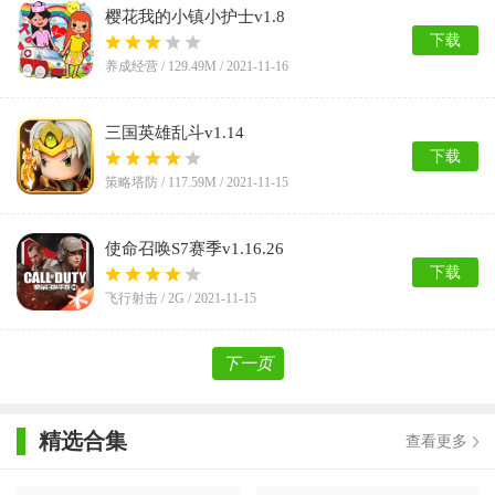
樱花我的小镇小护士v1.8
下载
养成经营 /
129.49M
/ 2021-11-16
三国英雄乱斗v1.14
下载
策略塔防 /
117.59M
/ 2021-11-15
使命召唤S7赛季v1.16.26
下载
飞行射击 /
2G
/ 2021-11-15
下一页
精选合集
查看更多