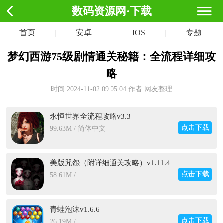
数码资源网·下载
首页
|
安卓
|
IOS
|
专题
梦幻西游75级剧情通关秘籍：全流程详细攻
略
时间:2024-11-02 09:05:04
作者:网友整理
永恒世界全流程攻略v3.3
点击下载
99.63M / 简体中文
美版咒怨（附详细通关攻略）v1.11.4
点击下载
58.61M /
青蛙泡沫v1.6.6
点击下载
26.19M /