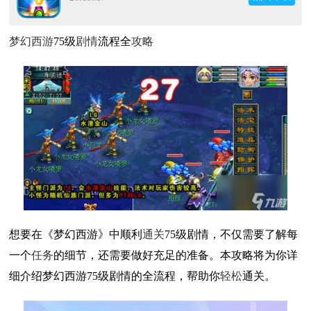
梦幻
西游
75级
剧情
流程全
攻略
想要在《梦幻西游》中顺利
通关
75级剧情，不仅需要了解每
一个
任务
的细节，还需要做好充足的准备。本攻略将为你详
细介绍梦幻西游75级剧情的全流程，帮助你
轻松
通关。