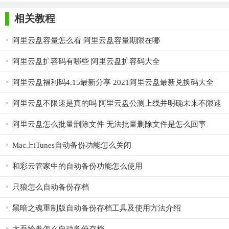
师正式版
子印客户端
3000免费版
Antivirus
Free Edition
【备份助手(阿里云盘自动备份工具)功能】
相关教程
刷新Token：每小时刷新一次Token，避免token失效。
阿里云盘容量怎么看 阿里云盘容量期限在哪
文件分类：支持按文件类型分类上传，按【文档、图片、视
阿里云盘扩容码有哪些 阿里云盘扩容码大全
频、音乐等】
阿里云盘福利码4.15最新分享 2021阿里云盘最新兑换码大全
上传记忆：记录已经上传的文件，下次执行进行增量上传。
阿里云盘不限速是真的吗 阿里云盘公测上线并明确未来不限速
目录监控：软件启动后自动监听当前需要备份的目录，产生
新文件或文件修改时自动上传新文件。
阿里云盘怎么批量删除文件 无法批量删除文件是怎么回事
定时同步：开启程序后，每晚20:30 自动上传本地目录到【阿
Mac上iTunes自动备份功能怎么关闭
里云盘】
和彩云管家中的自动备份功能怎么使用
PS：如需修改执行时间请到back_config.setting文件中修改
backupTime参数，注意格式不要写错哦~如【20:30:00】
只狼怎么自动备份存档
登录状态：自动保存登录状态，减少登录次数，提升用户体
黑暗之魂重制版自动备份存档工具及使用方法介绍
验