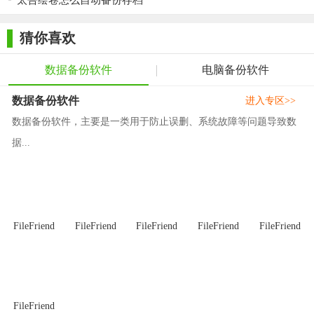
太吾绘卷怎么自动备份存档
【备份助手(阿里云盘自动备份工具)使用教程】
猜你喜欢
双击打开程序，登录阿里云盘账号
选择要备份的目录
数据备份软件
电脑备份软件
备份目录则填写想要上传到【阿里云盘】的目录名称
数据备份软件
进入专区>>
备份模式：
数据备份软件，主要是一类用于防止误删、系统故障等问题导致数
据...
普通备份：会按本地目录结构上传文件
分类备份：会将本地文件按文档、压缩包、软件、音乐、图
片、视频等分类上传
点击开始备份，即可全量备份所选目录。
FileFriend
FileFriend
FileFriend
FileFriend
FileFriend
FileFriend