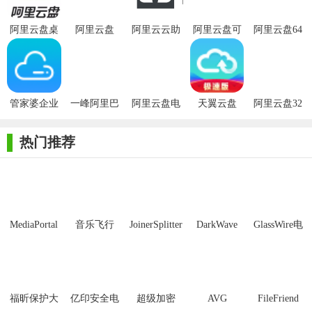
阿里云盘桌
阿里云盘
阿里云云助
阿里云盘可
阿里云盘64
面端
手PC版
分享文件生
位
成工具
【备份助手(阿里云盘自动备份工具)特色】
1、批量传输文件内容，可以选中本地中多张图片或文件并批
管家婆企业
一峰阿里巴
阿里云盘电
天翼云盘
阿里云盘32
云盘
巴发送助手
脑版
位
量传输
热门推荐
2、管理查看接收的文件，支持点击进入接收的文件页面中查
看管理文件
3、一键发送文件到其他设备中，点击发送功能后就能将选中
的文件发送到对方设备
MediaPortal
音乐飞行
JoinerSplitter
DarkWave
GlassWire电
4、接收来自其他设备中文件，使用我要接收功能就能检索连
Mcool
Studio32位
脑版
接到相应设备并接收其文件
5、分类寻找手机中的文件资料，在发送文件之前能在本地文
福昕保护大
亿印安全电
超级加密
AVG
FileFriend
件选择页面中按照不同分类查找