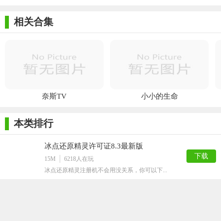
相关合集
奈斯TV
小小的生命
本类排行
冰点还原精灵许可证8.3最新版
下载
15M
6218
人在玩
冰点还原精灵注册机不会用没关系，你可以下...
vivo互传PC端
下载
102M
3994
人在玩
vivo互传PC端是一款适用于andro...