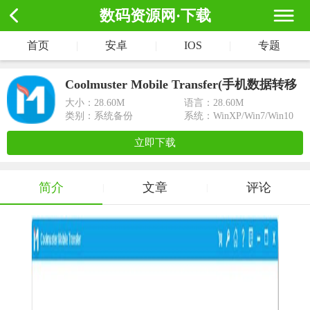
数码资源网·下载
首页
|
安卓
|
IOS
|
专题
Coolmuster Mobile Transfer(手机数据转移
工具)
大小：
28.60M
语言：28.60M
类别：系统备份
系统：WinXP/Win7/Win10
立即下载
简介
文章
评论
|
|