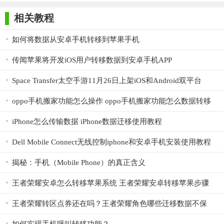
师正式版
子印客户端
3000免费版
Antivirus
移动传输不仅仅是一个简单的数据手机数据传输程序，它还
Free Edition
相关教程
允许您执行从手机到另一设备的数据的快速完整备份过程，无论
您使用的是Android或iOS手机/平板电脑。
如何将数据从安卓手机转移到苹果手机
将手机数据备份到另一台设备：通过Mobile Transfer提供的备
传闻苹果将开发iOS用户转移数据到安卓手机APP
份功能，您可以将Android手机/平板电脑上的所有文件同步到另
Space Transfer太空手游11月26日上架iOS和Android双平台
一台设备，而不会造成任何质量损失（请参阅指南“从iPhone同步
短信到Moto X “）。
oppo手机搬家功能怎么操作 oppo手机搬家功能怎么数据转移
手机死了还是砸了？如果您的手机受损但仍能被电脑识别，
iPhone怎么传输数据 iPhone数据迁移使用教程
您必须要将其中的数据传送到其他设备，Mobile Transfer允许您
Dell Mobile Connect无线控制iphone和安卓手机安装使用教程
将死亡或砸坏的手机安全地备份到另一部手机。
揭秘：手机（Mobile Phone）的真正含义
从1次点击中恢复备份
王者荣耀安卓怎么转移苹果系统 王者荣耀安卓转移苹果步骤
除了备份功能外，Mobile Transfer还擅长从备份中恢复文件。
为什么我们需要从备份中恢复？意外删除或丢失手机上的文
王者荣耀转区点券还在吗？王者荣耀角色哪些迁移数据不保
留？
件，然后希望通过将备份文件恢复到手机来恢复;或者手机丢失