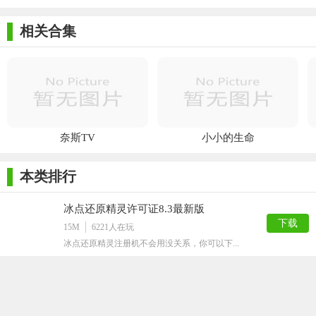
简单的删除或工厂重置不能真正擦除数据。一些个人信息可
能仍然保留在您的手机中，并且可以将其恢复。移动转移是一款
相关合集
优秀的数据驱逐器，可以永久点击一次，从而擦除Android / iOS
设备的数据。
【Coolmuster Mobile Transfer常见问题】
1、您的Mobile Transfer支持哪些设备？
奈斯TV
小小的生命
答：Mobile Transfer与几乎所有iOS和Android设备兼容，包括
iPhone，iPad，iPod， 三星，LG，HTC，华为，中兴，索尼，摩
本类排行
托罗拉，联想，华硕，谷歌等。单击此处检查您的手机支持。可
能不支持这些品牌的某些手机型号，因为手机型号太多，我们无
冰点还原精灵许可证8.3最新版
法测试所有型号。
下载
15M
6221
人在玩
冰点还原精灵注册机不会用没关系，你可以下...
2、Coolmuster Mobile Transfer的试用版和完整版有什么区
别？
vivo互传PC端
下载
102M
3994
人在玩
答：Coolmuster Mobile Transfer的试用版仅允许您传输10个联
vivo互传PC端是一款适用于andro...
系人，而完整版则允许您处理几乎所有重要类型的电话数据，并