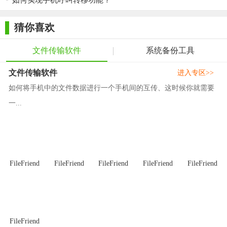
如何实现手机呼叫转移功能？
了，并希望将备份文件恢复到新的状态;或者只想从备份中同步两
台设备之间购买的商品。
猜你喜欢
我们可以从备份恢复什么？移动传输使您可以从iTunes，
文件传输软件
系统备份工具
iCloud，Samsung Kies，BlackBerry恢复备份文件？桌面软件，
Android传输以及电话传输。也就是说，只要您使用这些应用程序
文件传输软件
进入专区>>
备份了手机，就可以使用PhoneTrans通过单击一次即可还原您珍
如何将手机中的文件数据进行一个手机间的互传、这时候你就需要
贵的数据。
一...
永久删除旧手机上的数据
许多人决定格式化旧手机，以清除所有现有数据。但要告诉
你实话，只需格式化手机不能永久删除电话数据。要清除手机上
的现有文件和已删除文件，您可以在此处使用Mobile Transfer。
FileFriend
FileFriend
FileFriend
FileFriend
FileFriend
使用移动转移删除后，所有文件将被完全删除，恢复的可能
性为零。然后，您可以放弃或安全地捐赠/转售，而不必担心隐私
泄露。
FileFriend