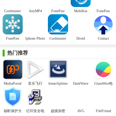
【Coolmuster Mobile Transfer软件功能】
Coolmuster
AnyMP4
FonePaw
MobiKin
FonePaw
Mobile
Mobile
Mobile
Transfer for
Mobile
直接在不同智能手机之间移动内容
Transfer免费
Transfer官方
Transfer完美
Mobile(安卓
Transfer免费
版
版
版
数据恢复软
版
切换到新手机并陷入如何将数据从旧手机传输到新手机的麻
件)
烦？在Coolmuster Mobile Transfer的帮助下轻松过渡，使您能够
FonePaw
Iphone Photo
Coolmuster
Droid
Contact
iOS
Transfer完美
Android
Transfer官方
Transfer(苹
在两部手机之间传输整体数据（点击以了解如何在两部Android手
Transfer(ios
版
Eraserv官方
版
果安卓数据
热门推荐
机之间传输照片）。
数据传输软
版
传输备份工
件)
具)
设备与运营商：兼容运行iOS和Android操作系统的手机和平
板电脑，如iPhone，ipad，iPod，三星，HTC，LG，索尼，谷
歌，摩托罗拉等。它完全兼容AT＆T，Verizon，Sprint和T-Mobile
MediaPortal
音乐飞行
JoinerSplitter
DarkWave
GlassWire电
等运营商。
Mcool
Studio32位
脑版
支持数据类型：此手机可支持几乎所有文件类型以进行数据
传输，如联系人，视频，照片，音乐等。
将您的手机备份到另一台设备
福昕保护大
亿印安全电
超级加密
AVG
FileFriend