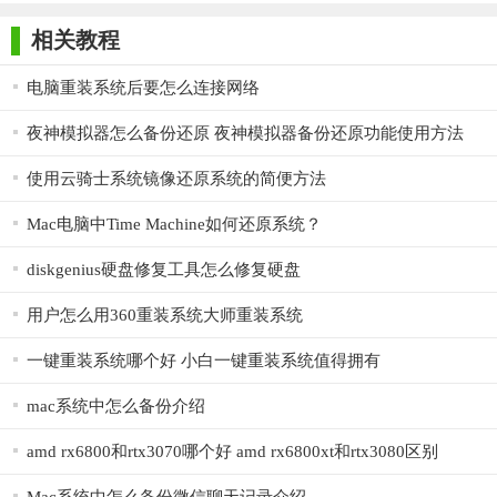
师正式版
子印客户端
3000免费版
Antivirus
不重新启动计算机更新。
Free Edition
相关教程
降低维护成本
电脑重装系统后要怎么连接网络
大大减少了计算机的维护
夜神模拟器怎么备份还原 夜神模拟器备份还原功能使用方法
专业功能：
使用云骑士系统镜像还原系统的简便方法
支持
-保护MBR
Mac电脑中Time Machine如何还原系统？
-访问控制和数据安全
diskgenius硬盘修复工具怎么修复硬盘
隐身模式
用户怎么用360重装系统大师重装系统
-恢复任何计划
一键重装系统哪个好 小白一键重装系统值得拥有
远程管理
mac系统中怎么备份介绍
-从还原点更新返回
amd rx6800和rtx3070哪个好 amd rx6800xt和rtx3080区别
-自动更新