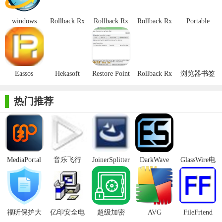
需要重新启动计算机即可恢复原状。该软件操作简单，设置好还
windows
Rollback Rx
Rollback Rx
Rollback Rx
Portable
原点后以后重新启动电脑就会恢复到初始状态了，软件自带了多
Server备份
Pro(系统还
Pro(系统还
Pro(系统还
Restore Point
还原
原软件)官方
原软件)
原软件)免费
Creator
国语言，安装后就可以正常使用了，有需要的不要错过。它可以
RollBack Rx
版
版
防止对驱动器进行任何和所有更改，从而使这些PC的防弹性和坚
Server
不可摧。它设计用于公共访问计算环境，例如学校，计算机实验
Eassos
Hekasoft
Restore Point
Rollback Rx
浏览器书签
室，信息亭，酒店，网吧和图书馆。我们了解在公共领域服务PC
System
Backup&Restore
Creator
Pro 11特别
备份
Restore特别
版
(Hekasoft
需要一定的态度，在这些领域中用户并不总是很谨慎，并且计算
热门推荐
版
Backup &
机使用率很高。这就是为什么我们构建快速，有效和高效的
Restore)
Reboot Restore Rx Pro。无论用户做什么（包括擦除文件，安装软
件甚至入侵系统注册表），重新启动还原Rx Pro都会按照您设置
的时间表自动将PC恢复到所需的系统状态。
MediaPortal
音乐飞行
JoinerSplitter
DarkWave
GlassWire电
Mcool
Studio32位
脑版
【软件特色】
重新启动恢复
Reboot Restore Rx可一键即时更新
福昕保护大
亿印安全电
超级加密
AVG
FileFriend