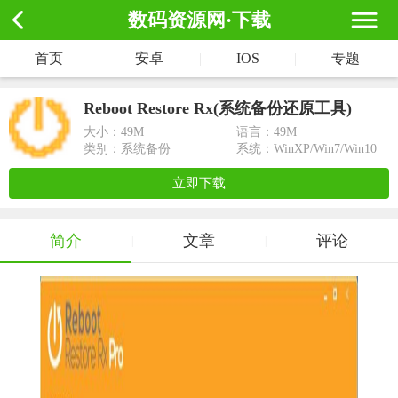
数码资源网·下载
首页
|
安卓
|
IOS
|
专题
Reboot Restore Rx(系统备份还原工具)
大小：
49M
语言：49M
类别：系统备份
系统：WinXP/Win7/Win10
立即下载
简介
文章
评论
|
|