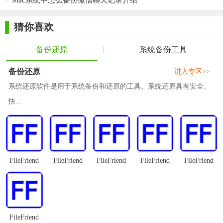
Mac系统中怎么备份微信聊天记录介绍
可以自由设定不还原的驱动器/注册表
猜你喜欢
【更新日志】
修复安装失败，由于分散的位表
备份还原
系统备份工具
修复因念误分区设置VerifyProtectedDisk失败错误
备份还原
进入专区>>
修正了三星的快速启动软件的安装冲突
系统还原软件是用于系统备份和还原的工具。系统还原具有安全、
快...
加入快照磁盘碎片整理程序，每次用户能够重新启动恢
复接收
【软件点评】
一款功能强大的电脑系统备份重启还原程序。能实现重新启
FileFriend
FileFriend
FileFriend
FileFriend
FileFriend
动计算机，即还原您之前备份系统。安装时，会选择要还原的磁
盘。完成安装需重新开机，Reboot Restore Rx 也会开机自动启
用，启用后，会在系统工作列的通知区域内看到 Reboot Restore
Rx。若确实需要安装、删除或是改变设置，可先将 Reboot
FileFriend
Restore Rx 关闭，完成设置后，再启动。