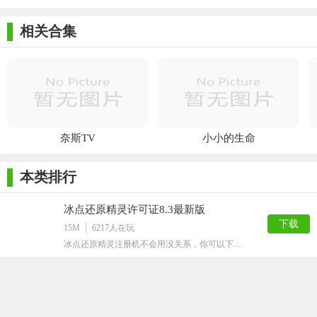
相关合集
奈斯TV
小小的生命
本类排行
冰点还原精灵许可证8.3最新版
下载
15M
6217
人在玩
冰点还原精灵注册机不会用没关系，你可以下...
vivo互传PC端
下载
102M
3994
人在玩
vivo互传PC端是一款适用于andro...