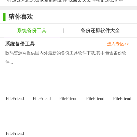
有道云笔记怎么恢复删除文件 找回丢失文件就是这么简单
如果iPhone6S~X之间的型号是iOS 13.5.1~14.6，那么可以继
续使用checkra1n来进行越狱。
猜你喜欢
2，使用Unc0ver越狱成功之后，会默认设置好随机数
Generator为0x11111111111111111。
系统备份工具
备份还原软件大全
3，使用checkra1n越狱后，需要添加源：https://halo-
系统备份工具
进入专区>>
michael.github.io/repo/ ，然后安装Generator Auto Setter插件，插
数码资源网提供国内外最新的备份工具软件下载,其中包含备份软
件安装完成之后，会默认设置好随机数Generator为
件...
0x11111111111111111。
二，备份SHSH2文件
方法一：使用https://shsh.host 在线保存SHSH文件。
FileFriend
FileFriend
FileFriend
FileFriend
FileFriend
方法二：使用Blobsaver备份SHSH，支持Mac、win、Linux，
根据系统下载，需要Java支持，所以需要先在电脑上安装好Java
平台
1，确定连接好设备，并且已经越狱完成的iPhone/iPad，而且
FileFriend