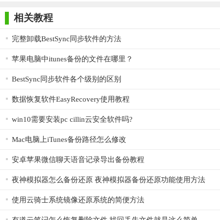
师正式版
子印客户端
3000免费版
Antivirus
由airsquared开发者通过java语言所开发的工具，主要是将原
Free Edition
相关教程
本tihmstar所开发的纯指令的SHSH2备份工具tsschecker。
另外再进阶开发成拥有UI界面的工具，如此一来就不需要手
完整卸载BestSync同步软件的方法
动透过ipsw抓出BuildManifest.plist档案。
苹果电脑中itunes备份的文件在哪里？
只需要输入好设备UDID和指定设备名称即可马上下载
BestSync同步软件各个级别的区别
SHSH2，操作方式也与网页版本有点雷同，同样都拥有简易操作
的特色。
数据恢复软件EasyRecovery使用教程
【Blobsaver软件使用教程】
win10需要安装pc cillin云安全软件吗?
一，固定Apnonce随机数值
Mac电脑上iTunes备份路径怎么修改
1，首先你需要越狱你的iPhone/ipad
安卓苹果微信聊天语音记录导出备份教程
这里需要区别对待：
夜神模拟器怎么备份还原 夜神模拟器备份还原功能使用方法
如果iOS版本是iOS11.0~14.3，那么可以使用Unc0ver来进行越
使用云骑士系统镜像还原系统的简便方法
狱