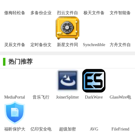
傲梅轻松备
多备份企业
烈云文件自
极天文件备
文件智能备
【Blobsaver软件特色】
份技术师增
文件云备份
动备份最新
份
份助手
强版
软件
版
可以建立多个备份还原任务
自动备份重要数据，节省宝贵的时间
灵辰文件备
定时备份文
新星文件同
Synchredible
方舟文件自
启用zip压缩，从而减少备份文件的体积
份软件
件到邮箱
步备份器
文件备份官
动备份专家
方版
绿色版
热门推荐
完全克隆源文件夹下的所有内容
【Blobsaver软件优势】
1、可以指定要备份的文件组，选择每个配置文件下的单个文
件夹。
MediaPortal
音乐飞行
JoinerSplitter
DarkWave
GlassWire电
2、使用增量和差异备份引擎节省磁盘空间。
Mcool
Studio32位
脑版
3、可以从任何可能的地方访问你的文件。
【Blobsaver软件功能】
福昕保护大
亿印安全电
超级加密
AVG
FileFriend