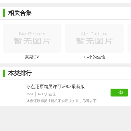
已经设置了随机碰撞数值Apnonce为0x111111111111111
相关合集
2，连接iPhone/iPad设备，在设备上点“信任”按钮，打开
blobsaver工具，点击Read from device，等待读取手机信息（如果
读取不到点击设备上的“信任”按钮）。
【Blobsaver注意事项】
当前仅能备份SHSH2版本为：只能开启iOS认证版本
奈斯TV
小小的生命
仅适合Windows、MAC电脑用户使用，如果追求方便简易建
议透过网页版操作。
本类排行
仅支持备份64位iPhone、iPad、iPod Touch、Apple TV。
冰点还原精灵许可证8.3最新版
这工具不是用来越狱与降级，仅只是保存iOS的SHSH2，未来
下载
15M
6217
人在玩
有工具可降级，可以说是降级的重要认证档案。
冰点还原精灵注册机不会用没关系，你可以下...
保存下来的SHSH2档案，请托善保存好，如果不小心遗失，
vivo互传PC端
后续iOS认证一关闭后，就无法再取回。
下载
102M
3994
人在玩
vivo互传PC端是一款适用于andro...
制作完毕的SHSH2档案，无法提供给其他人或其他设备使