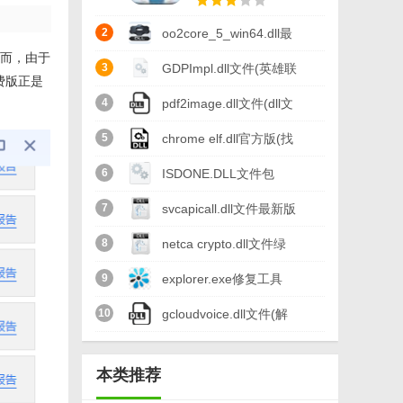
2
oo2core_5_win64.dll最
然而，由于
新版(dll文件) v1.0 绿色
3
GDPImpl.dll文件(英雄联
费版正是
版
盟上不去) 免费版
4
pdf2image.dll文件(dll文
件修复) 免费版
5
chrome elf.dll官方版(找
不到chrome_elf.dll) 最
6
ISDONE.DLL文件包
新版
(isdone.dll错误解决方
7
svcapicall.dll文件最新版
法)
8
netca crypto.dll文件绿
色版
9
explorer.exe修复工具
(XP系统修复) 免费版
10
gcloudvoice.dll文件(解
决gcloudvoice.dll文件丢
本类推荐
失问题) 最新版