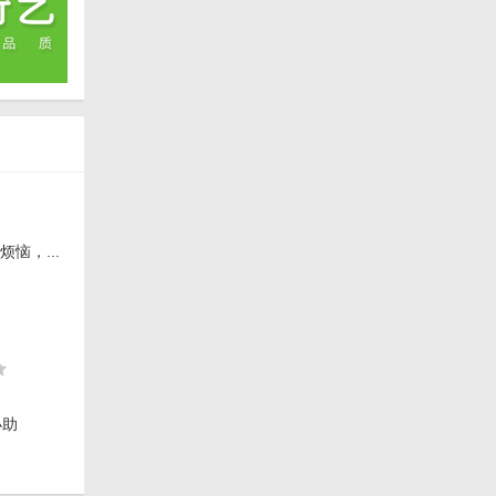
恼，...
小助