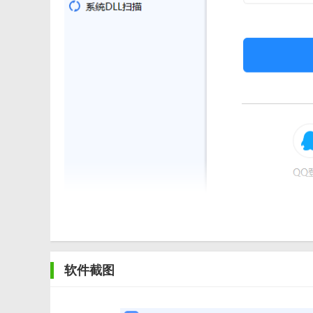
【dll修复工具免费版特色】
软件截图
1. 智能扫描：内置强大的扫描引擎，能够深度扫描系统，
2. 一键修复：对于扫描到的问题DLL文件，提供一键修