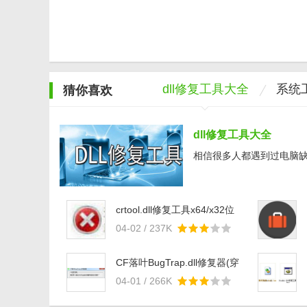
dll修复工具大全
系统
猜你喜欢
dll修复工具大全
相信很多人都遇到过电脑缺少
crtool.dll修复工具x64/x32位
版
04-02 / 237K
CF落叶BugTrap.dll修复器(穿
越火线BugTrap.dll修复工具)
04-01 / 266K
vBeta1 免费版