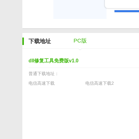
【dll修复工具免费版测评】
经过实际测试，DLL修复工具免费版在解决DLL文件缺
修复方案。同时，其简洁的界面和友好的操作体验也赢得
个经济实惠且高效的解决方案。
PC版
下载地址
dll修复工具免费版v1.0
普通下载地址：
电信高速下载
电信高速下载2