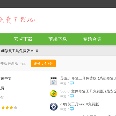
安卓下载
苹果下载
专题合集
 dll修复工具免费版 v1.0
具免费版最新版下载
评分：
4.7
分
苏源dll修复工具免费版
(系统修复dl
简体中文
件) v1.0 最新版
中文
/
免费
360 dll文件修复工具免费版
(最安
dll修复工具) v11.40 最新版
中文
/
未知
dll修复工具win10免费版
中文
/