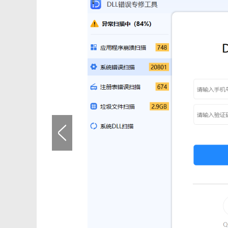
3. 海量库支持：拥有庞大的DLL文件库，覆盖多种常见
【dll修复工具免费版亮点】
1. 免费使用：完全免费，无需任何注册或激活，即可享
2. 界面友好：简洁明了的用户界面，操作简便，即使是
3. 高效稳定：修复过程快速且稳定，不会对系统造成任
4. 持续更新：定期更新DLL文件库，确保能够修复最新出
【dll修复工具免费版优势】
1. 解决根本问题：直接修复缺失或损坏的DLL文件，从
2. 提升系统稳定性：通过修复DLL文件，减少系统崩溃
3. 节省时间成本：相比手动查找并替换DLL文件，使用