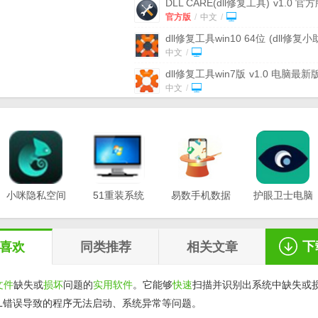
DLL CARE(dll修复工具)
v1.0 官
官方版
/
中文
/
dll修复工具win10 64位
(dll修复小
手) v1.0 最新版
中文
/
dll修复工具win7版
v1.0 电脑最新
中文
/
dll修复工具win7 64位
(dll丢失修
具) v1.0 电脑版
中文
/
dll修复小助手官方版
v1.0
中文
/
dll修复工具
(一键自动修复dll软件)
v1.0 最新版
小咪隐私空间
51重装系统
中文
易数手机数据
/
护眼卫士电脑
最新版
电脑版
恢复软件
版v1.0.3
APlayer.dll修复工具
(文件修复) 最
v1.0.0.3
v20.21.12.12
v1.2.5
版
中文
/
下
喜欢
同类推荐
相关文章
文件
缺失或
损坏
问题的
实用软件
。它能够
快速
扫描并识别出系统中缺失或
LL错误导致的程序无法启动、系统异常等问题。