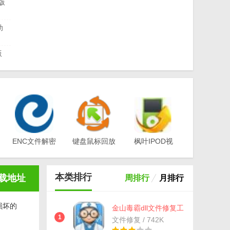
方版
助
版
复工
ENC文件解密
键盘鼠标回放
枫叶IPOD视
工具(EA-
器v1.0
频转换器电脑
新
Key)v3.1
版v12.1.0.0
本类排行
载地址
周排行
月排行
损坏的
金山毒霸dll文件修复工
具(dll修复工具) 最新版
1
文件修复 / 742K