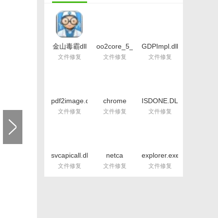
金山毒霸dll
oo2core_5_win64.dll
GDPImpl.dll
文件修复工
最新版(dll文
文件(英雄联
文件修复
文件修复
文件修复
具(dll修复工
件) v1.0 绿
盟上不去)
具) 最新版
色版
免费版
pdf2image.dll
chrome
ISDONE.DLL
文件(dll文件
elf.dll官方版
文件包
文件修复
文件修复
文件修复
修复) 免费
(找不到
(isdone.dll
版
chrome_elf.dll)
错误解决方
最新版
法)
svcapicall.dll
netca
explorer.exe
文件最新版
crypto.dll文
修复工具
文件修复
文件修复
文件修复
件绿色版
(XP系统修
复) 免费版