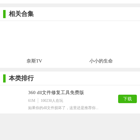
相关合集
奈斯TV
小小的生命
本类排行
360 dll文件修复工具免费版
下载
61M
100230
人在玩
如果你的dll文件损坏了，这里还是推荐你...
win10 ipx协议安装包
下载
435K
16425
人在玩
win10系统现在越来越受欢迎了，我们的...