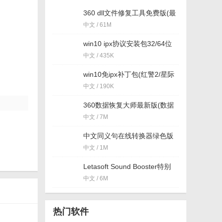
360 dll文件修复工具免费版(最
安全的dll修复工具) v11.40 最
中文 / 61M
新版
win10 ipx协议安装包32/64位
windows10版
中文 / 435K
win10免ipx补丁包(红警2/星际
争霸/罗马复兴) 32/64位版
中文 / 190K
360数据恢复大师最新版(数据
恢复) v1.0 绿色版
中文 / 7M
中文同义句在线转换器绿色版
(同义句转换软件) v3.0 免费版
中文 / 1M
Letasoft Sound Booster特别
版(支持win10系统) v1.7
中文 / 6M
热门软件