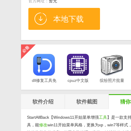
官方网址：
暂无
本地下载
dll修复工具免
cpuz中文版
缤纷照片批量
费版v1.0
v2.11
重命名软件
v1.0
软件介绍
软件截图
猜你
StartAllBack【Windows11开始菜单增强
工具
】是一款支
具，能
修改
win11开始菜单风格，更换为xp，win7等样式