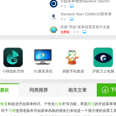
开始菜单增强Stardock Start10
中文
/
Stardock Start 10(Win10菜单增
强)
v1.91
中文
/
经典”开始“菜单设置安装中文版
v4.4.147免费版
免费版
/
中文
/
Start Menu X Pro(win8开始菜单增
强)
v6.7
中文
/
Start Menu 8(Win8开始菜单找回
具)
v5.2.0.5
中文
/
Open Shell Menu
v4.4.163汉化版
小咪隐私空间
51重装系统
中文
易数手机数据
/
护眼卫士电脑
最新版
电脑版
恢复软件
版v1.0.3
Win11恢复经典右键菜单软件
v1.0
v1.0.0.3
v20.21.12.12
v1.2.5
中文
/
下
喜欢
同类推荐
相关文章
持
恢复
和改进开始菜单样式、个性化
任务
栏等功能，界面
简洁
的开始菜单
，对于
习惯
使用老版本开始菜单风格的朋友们来说是一个很方便的设置工