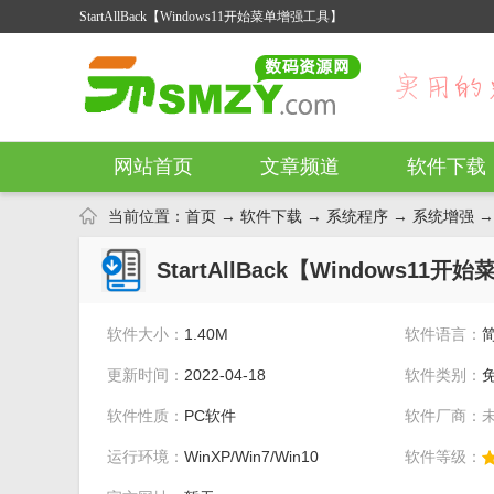
StartAllBack【Windows11开始菜单增强工具】
网站首页
文章频道
软件下载
当前位置：
首页
→
软件下载
→
系统程序
→
系统增强
→ 
StartAllBack【Windows11开始
软件大小：
1.40M
软件语言：
评分：
3.6
分
更新时间：
2022-04-18
软件类别：
软件性质：
PC软件
软件厂商：
运行环境：
WinXP/Win7/Win10
软件等级：