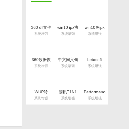
360 dll文件
win10 ipx协
win10免ipx
修复工具免
议安装包
补丁包(红警
系统增强
系统增强
系统增强
费版(最安全
32/64位
2/星际争霸/
的dll修复工
windows10
罗马复兴)
具) v11.40
版
32/64位版
最新版
360数据恢
中文同义句
Letasoft
复大师最新
在线转换器
Sound
系统增强
系统增强
系统增强
版(数据恢
绿色版(同义
Booster特
复) v1.0 绿
句转换软件)
别版(支持
色版
v3.0 免费版
win10系统)
v1.7
WUP转
斐讯T1N1
Performance
Loadiine工
官方系统降
Maximizer(英
系统增强
系统增强
系统增强
具(WUP转
级工具官方
特尔Intel自
换工具)
版(电视盒子
动超频工具)
v1.0 最新版
降级) 免费
官方版
版