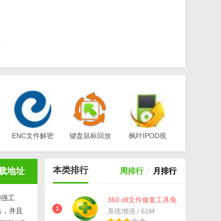
工
ENC文件解密
键盘鼠标回放
枫叶IPOD视
工具(EA-
器v1.0
频转换器电脑
Key)v3.1
版v12.1.0.0
本类排行
载地址
周排行
月排行
增强工
360 dll文件修复工具免
费版(最安全的dll修复
1
具，并且
系统增强 / 61M
工具) v11.40 最新版