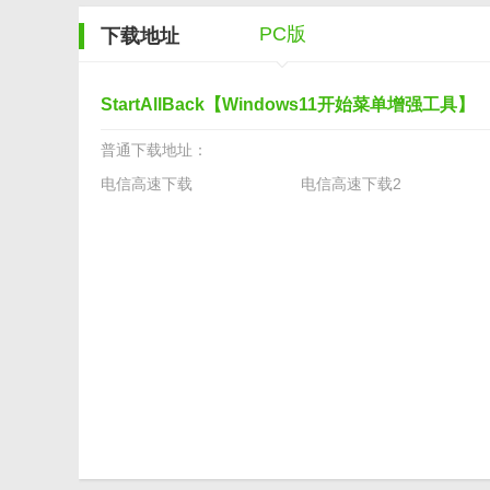
剥离升级程序，无升级提示弹窗，去选项检查更新项
PC版
下载地址
采用原版7zSFX自解压形式重新打包，支持静默安装
StartAllBack【Windows11开始菜单增强工具】
v3.3.5.4340
普通下载地址：
电信高速下载
电信高速下载2