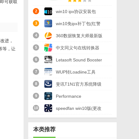
行即可获取
2
win10 ipx协议安装包
32/64位windows10版
3
win10免ipx补丁包(红警
2/星际争霸/罗马复兴)
4
360数据恢复大师最新版
和改进，
32/64位版
(数据恢复) v1.0 绿色版
5
中文同义句在线转换器
等等，让
绿色版(同义句转换软件)
6
Letasoft Sound Booster
v3.0 免费版
特别版(支持win10系统)
7
WUP转Loadiine工具
v1.7
(WUP转换工具) v1.0 最
8
斐讯T1N1官方系统降级
新版
工具官方版(电视盒子降
9
Performance
级) 免费版
Maximizer(英特尔Intel
10
speedfan win10版(更改
自动超频工具) 官方版
风扇转速) v4.51 官方版
本类推荐