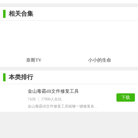
相关合集
奈斯TV
小小的生命
本类排行
金山毒霸dll文件修复工具
下载
742K
17000
人在玩
金山毒霸dll文件修复工具能够一键修复各...
oo2core_5_win64.dll最新版
下载
345K
6997
人在玩
oo2core_5_win64dll最新...