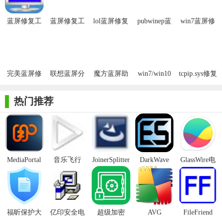
2. 驱动更新与回滚：检测并更新过时的或不兼容的驱动程
蓝屏修复工
蓝屏修复工
lol蓝屏修复
pubwinep蓝
win7蓝屏修
序，或回滚至稳定版本，解决驱动冲突导致的蓝屏。
具
具最新版
工具
屏修复工具
复工具
3. 系统文件修复：利用系统文件检查器（SFC）功能，修复损
坏或丢失的系统文件，确保系统完整性。
完美蓝屏修
联想蓝屏分
魔方蓝屏助
win7/win10
tcpip.sys修复
【蓝屏修复工具软件亮点】
复工具
析诊断工具
手
蓝屏查询工
工具免费版
免费版
具
1. 一键修复：提供一键式解决方案，快速修复常见蓝屏问
热门推荐
题，无需复杂操作。
2. 智能诊断：结合大数据与AI技术，智能诊断蓝屏原因，提
高修复效率。
MediaPortal
音乐飞行
JoinerSplitter
DarkWave
GlassWire电
3. 全面兼容：支持Windows多个版本，包括最新的Windows
Mcool
Studio32位
脑版
10/11，广泛覆盖用户群体。
【蓝屏修复工具软件说明】
1. 启动软件：双击桌面快捷方式或开始菜单中的程序图标启
福昕保护大
亿印安全电
超级加密
AVG
FileFriend