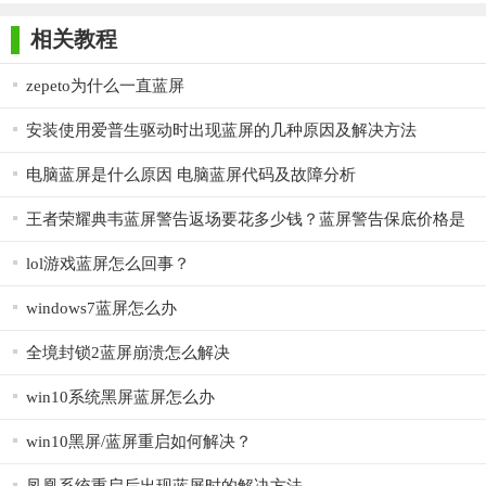
师正式版
子印客户端
3000免费版
Antivirus
动蓝屏修复工具。
Free Edition
相关教程
2. 扫描系统：点击“开始扫描”按钮，软件将自动进行系统扫
描，查找潜在的蓝屏问题。
zepeto为什么一直蓝屏
3. 查看报告：扫描完成后，查看详细的扫描报告，了解蓝屏
安装使用爱普生驱动时出现蓝屏的几种原因及解决方法
的具体原因。
电脑蓝屏是什么原因 电脑蓝屏代码及故障分析
4. 选择修复方案：根据报告建议，选择合适的修复方案进行
王者荣耀典韦蓝屏警告返场要花多少钱？蓝屏警告保底价格是
修复。
多少？
5. 重启验证：完成修复后，重启电脑验证问题是否已解决。
lol游戏蓝屏怎么回事？
【蓝屏修复工具软件点评】
windows7蓝屏怎么办
蓝屏修复工具凭借其强大的修复能力、简洁的操作界面以及
全境封锁2蓝屏崩溃怎么解决
全面的系统兼容性，成为解决Windows系统蓝屏问题的得力助
win10系统黑屏蓝屏怎么办
手。无论是电脑小白还是技术达人，都能轻松利用这款软件解决
系统崩溃的烦恼，确保电脑稳定运行，保护重要数据安全。
win10黑屏/蓝屏重启如何解决？