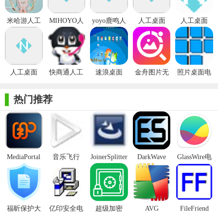
2. 个性化定制：支持用户自定义壁纸，包括调整壁纸速度、
米哈游人工
MIHOYO人
yoyo鹿鸣人
人工桌面
人工桌面
透明度、颜色等参数，满足用户的个性化需求。
桌面
工桌面
工桌面
nova官网
nova
3. 低资源占用：采用高效的渲染技术，确保在提供精美动态
壁纸的同时，不占用过多系统资源，保证电脑流畅运行。
人工桌面
快商通人工
速浪桌面
金舟图片无
照片桌面电
4. 一键切换：用户可以随时切换不同的动态壁纸，方便快捷
nova
智能营销客
损放大器电
脑版
地更新桌面风格。
(N0vaDesktop)
服电脑版
脑版
热门推荐
【人工桌面电脑版亮点】
1. 高质量渲染：采用先进的图形渲染技术，确保动态壁纸的
高清晰度和流畅度。
MediaPortal
音乐飞行
JoinerSplitter
DarkWave
GlassWire电
2. 丰富资源库：内置多种风格的动态壁纸资源，满足不同用
Mcool
Studio32位
脑版
户的审美需求。
3. 智能推荐：根据用户的喜好和历史选择，智能推荐符合用
户口味的壁纸。
福昕保护大
亿印安全电
超级加密
AVG
FileFriend