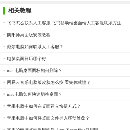
师正式版
子印客户端
3000免费版
Antivirus
4. 跨平台支持：支持多种操作系统，如Windows、MacOS
Free Edition
相关教程
等，满足不同用户的平台需求。
【人工桌面电脑版优势】
飞书怎么联系人工客服 飞书移动端桌面端人工客服联系方法
1. 用户体验：注重用户体验，提供简洁易用的界面和流畅的
阴阳师桌面版安装教程
操作流程。
戴尔电脑如何联系人工客服？
2. 社区互动：内置社区功能，允许用户分享自己的壁纸作品
电脑桌面日历哪个好
和心得，增强用户之间的互动和交流。
mac电脑桌面图标如何删除？
3. 持续更新：定期更新壁纸资源库和软件功能，保持软件的
活力和吸引力。
网易云音乐电脑版皮肤怎么换 看完你就懂了
4. 安全性：采用严格的安全措施，保护用户隐私和数据安
mac电脑如何快速切换桌面？
全。
苹果电脑中如何在桌面建立快捷方式？
【人工桌面电脑版点评】
苹果电脑中如何将桌面文件导入移动硬盘？
人工桌面电脑版是一款集美观、实用和个性化于一体的桌面
美化软件。它提供了丰富的动态壁纸资源，允许用户根据个人喜