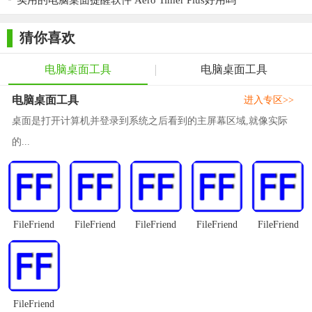
实用的电脑桌面提醒软件 Aero Timer Plus好用吗
好进行自定义设置。软件界面简洁易用，操作流程流畅，为用户
带来了极佳的使用体验。同时，软件还注重社区互动和持续更
猜你喜欢
新，不断为用户带来新的惊喜和乐趣。总的来说，人工桌面电脑
电脑桌面工具
电脑桌面工具
版是一款值得推荐的桌面美化软件。
电脑桌面工具
进入专区>>
桌面是打开计算机并登录到系统之后看到的主屏幕区域,就像实际
的...
FileFriend
FileFriend
FileFriend
FileFriend
FileFriend
FileFriend