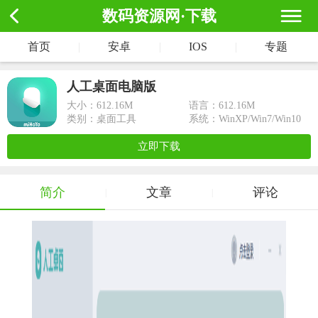
数码资源网·下载
首页
|
安卓
|
IOS
|
专题
人工桌面电脑版
大小：
612.16M
语言：612.16M
类别：桌面工具
系统：WinXP/Win7/Win10
立即下载
简介
文章
评论
|
|