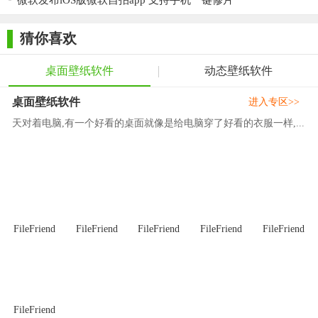
微软发布iOS版微软自拍app 支持手机一键修片
捷，用户可以快速上手并享受个性化的桌面体验。同时，软件还
提供了定制化的时钟、便签和日程规划等实用功能，进一步提升
猜你喜欢
了用户的桌面管理效率。此外，软件还不断更新和优化壁纸资
源，让用户始终能够保持桌面的新鲜感和个性化。综上所述，微
桌面壁纸软件
动态壁纸软件
软必应壁纸官方版是一款值得推荐的桌面美化工具。
桌面壁纸软件
进入专区>>
天对着电脑,有一个好看的桌面就像是给电脑穿了好看的衣服一样,...
FileFriend
FileFriend
FileFriend
FileFriend
FileFriend
FileFriend