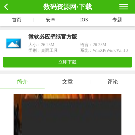
数码资源网·下载
首页
|
安卓
|
IOS
|
专题
微软必应壁纸官方版
大小：
26.25M
语言：26.25M
类别：桌面工具
系统：WinXP/Win7/Win10
立即下载
简介
文章
评论
|
|