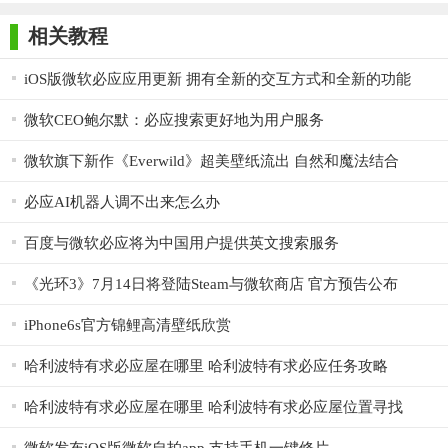
师正式版
子印客户端
3000免费版
Antivirus
Free Edition
1. 探索世界风景：每天更换壁纸，让用户仿佛置身于世界各
相关教程
地的美景之中，感受不同文化的魅力。
iOS版微软必应应用更新 拥有全新的交互方式和全新的功能
2. 个性化定制：根据自己的喜好和需求，调整壁纸的更换频
微软CEO鲍尔默：必应搜索更好地为用户服务
率、设置闹钟提醒等，打造个性化的桌面环境。
微软旗下新作《Everwild》超美壁纸流出 自然和魔法结合
3. 利用小组件提高效率：通过添加时钟、便签和日历等小组
件，用户可以更方便地管理时间和日程，提高工作效率。
必应AI机器人调不出来怎么办
4. 分享精美壁纸：用户可以将自己喜欢的壁纸分享给朋友或
百度与微软必应将为中国用户提供英文搜索服务
社交媒体上的粉丝，传递美好和正能量。
《光环3》7月14日将登陆Steam与微软商店 官方预告公布
5. 关注壁纸作者：对于特别喜欢的壁纸作者，用户可以关注
他们的作品，及时获取最新的壁纸更新。
iPhone6s官方锦鲤高清壁纸欣赏
【微软必应壁纸官方版测评】
哈利波特有求必应屋在哪里 哈利波特有求必应任务攻略
微软必应壁纸官方版以其丰富的壁纸资源、便捷的操作方式
哈利波特有求必应屋在哪里 哈利波特有求必应屋位置寻找
和实用的功能赢得了用户的好评。软件界面简洁明了，操作便