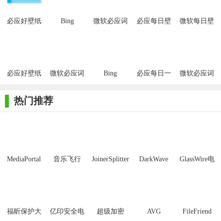
的壁纸进行更换，满足个性化需求。
必应好壁纸
Bing
微软必应词
必应每日壁
微软每日壁
3. 使用小组件：软件自带定制化的时钟、便签和日程规划小
Wallpaper(必
典官方版
纸工具
纸工具绿色
组件，用户可以根据需要添加到桌面，方便日常生活和工作。
应壁纸工具)
版
【微软必应壁纸官方版内容】
必应好壁纸
微软必应词
Bing
必应每日一
微软必应词
1. 丰富的壁纸资源：微软必应壁纸官方版提供了来自世界各
客户端
典
Wallpaper(必
图设成壁纸
典32位
地的精美图片，包括风景、人文、艺术等多种类型，满足用户的
应高清壁纸
热门推荐
不同审美需求。
自动更换)
2. 定制化的时钟小组件：用户可以在桌面上添加自定义的时
钟小组件，设置闹钟提醒功能，避免错过重要事项。
3. 便捷的便签功能：软件提供了桌面便签功能，用户可以随
MediaPortal
音乐飞行
JoinerSplitter
DarkWave
GlassWire电
时记录文字信息，方便查阅和提醒。
Mcool
Studio32位
脑版
4. 可视化的日程规划：通过桌面可视化日历，用户可以轻松
规划日程和工作，提高工作效率。
福昕保护大
亿印安全电
超级加密
AVG
FileFriend
【微软必应壁纸官方版说明】