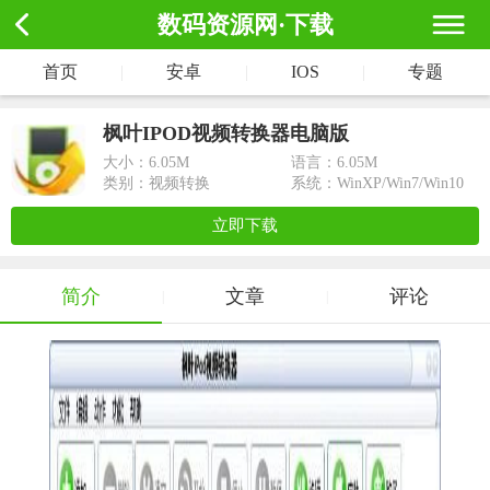
数码资源网·下载
首页
|
安卓
|
IOS
|
专题
枫叶IPOD视频转换器电脑版
大小：
6.05M
语言：6.05M
类别：视频转换
系统：WinXP/Win7/Win10
立即下载
简介
文章
评论
|
|