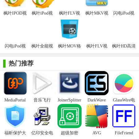
【枫叶IPOD视频转换器电脑版内容】
枫叶IPOD视
枫叶iPod视
枫叶FLV视
枫叶MKV视
闪电iPod视
1. 广泛支持的视频格式：包括AVI、MPEG、MP4、3GP、
频转换器官
频转换器
频转换器电
频转换器电
频转换器完
RM、RMVB、VOB、DAT、VCD、DVD、SVCD、ASF、FLV、
方版
脑版
脑版
美版
SWF、MOV、QT、WMV等多种格式。
2. 高清转换：提供HD高清、高压缩、正常等多种预置效果，
闪电iPod视
枫叶全能视
枫叶MOV格
枫叶FLV视
枫叶HD高清
频转换器注
频转换器绿
式转换器电
频转换器绿
视频转换器
满足用户对视频质量的不同需求。
册机PC版
色版
脑版
色版
官方版
热门推荐
3. 音频格式转换：除了视频格式外，还支持MP3、WMA、
WAV、M4A、AAC等多种音频格式的转换。
【枫叶IPOD视频转换器电脑版优势】
1. 转换速度快：采用多线程转换技术，支持多核CPU，大幅
MediaPortal
音乐飞行
JoinerSplitter
DarkWave
GlassWire电
提高转换速度。
Mcool
Studio32位
脑版
2. 转换质量高：确保转换后的视频和音频质量几乎无损，保
持原片的清晰度和音质。
福昕保护大
亿印安全电
超级加密
AVG
FileFriend
3. 界面友好：简洁明了的操作界面，即使是初学者也能快速