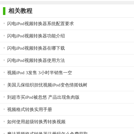
师正式版
子印客户端
3000免费版
Antivirus
Free Edition
上手。
相关教程
4. 兼容性强：完美支持Windows XP/2003/Vista/Windows
闪电iPod视频转换器系统配置要求
7/Windows 8/Windows 10等多个操作系统版本。
闪电iPod视频转换器功能介绍
【枫叶IPOD视频转换器电脑版点评】
闪电iPod视频转换器在哪下载
枫叶IPOD视频转换器凭借其强大的功能、简单的操作和高效
的转换速度，赢得了众多用户的青睐。它不仅支持多种视频和音
闪电iPod视频转换器使用方法
频格式的转换，还提供了丰富的预置效果和自定义参数设置选
视频iPod 3发售 3小时半销售一空
项，满足了用户在不同场景下的需求。同时，其良好的兼容性和
友好的操作界面也使得用户在使用过程中更加得心应手。综上所
美国儿保组织担忧视频iPod变色情摇钱树
述，枫叶IPOD视频转换器是一款值得推荐的视频转换软件。
到超市买iPod被忽悠 产品出现鱼肉版
视频格式转换实用手册
如何使用超级转换秀转换视频