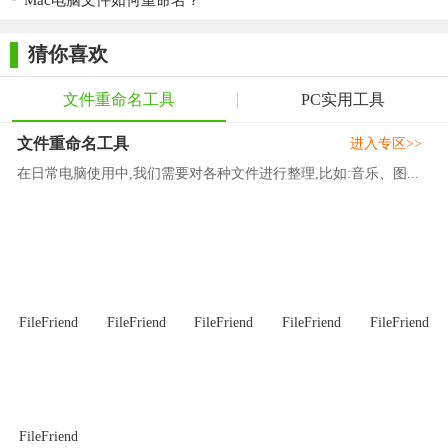
Mac电脑文件如何重命名？
式、序列号起始值等。
猜你喜欢
5. 预览并确认：在“预览”区域查看新文件名，确认无误后点
击“开始重命名”。
文件重命名工具
PC实用工具
6. 完成：等待片刻，软件将自动完成所有图片的重命名工
文件重命名工具
进入专区>>
作，并提示完成。
在日常电脑使用中,我们需要对各种文件进行整理,比如:音乐、图...
【缤纷照片批量重命名软件测评】
缤纷照片批量重命名软件以其高效、灵活、易用的特点，赢
得了广大用户的好评。无论是专业摄影师还是普通用户，都能通
过这款软件轻松实现图片文件的批量重命名，极大地提高了文件
管理效率。软件界面简洁直观，操作流程清晰明了，即便是初次
FileFriend
FileFriend
FileFriend
FileFriend
FileFriend
使用的用户也能快速上手。同时，其强大的自定义功能和丰富的
重命名模式，也为用户提供了更多的选择和便利。总之，这是一
款值得推荐的图片管理辅助工具。
FileFriend