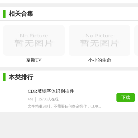
相关合集
奈斯TV
小小的生命
本类排行
CDR魔镜字体识别插件
下载
4M
15708
人在玩
文字精准识别，不需要任何多余操作，CDR...
KeyShot材质包
下载
5G
14378
人在玩
使用KeyShot的同学都需要KeySh...