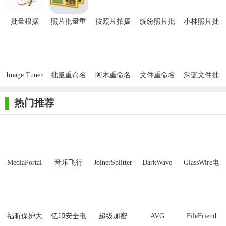
批量根据
照片批量重
按照片拍摄
缤纷照片批
小林照片批
【缤纷照片批量重命名软件技巧】
exif信息自
命名大师官
日期批量重
量改名
量处理软件
动重命名照
方版
命名工具
1. 利用EXIF信息重命名：对于包含拍摄日期、时间等EXIF信
片
息的照片，可直接根据这些信息批量重命名，便于按时间排序。
Image Tuner
批量重命名
阿木重命名
文件重命名
深蓝文件批
2. 自定义模板：创建个性化重命名模板，结合文件名前缀、
绿色版
(ReNamer
量重命名
日期、序列号等元素，实现高度自定义的重命名规则。
Pro)
热门推荐
3. 批量修改后缀：在保持文件名不变的情况下，批量修改图
片文件的后缀，如将JPG转为PNG。
4. 快速筛选：利用软件内置的筛选功能，快速定位到需要重
命名的图片文件夹或特定类型的图片。
MediaPortal
音乐飞行
JoinerSplitter
DarkWave
GlassWire电
Mcool
Studio32位
脑版
【缤纷照片批量重命名软件亮点】
1. 高效便捷：一键式操作，快速完成大量图片文件的重命名
工作。
福昕保护大
亿印安全电
超级加密
AVG
FileFriend