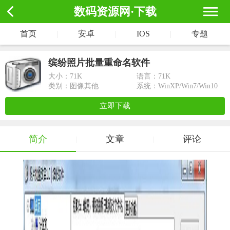
数码资源网·下载
首页
|
安卓
|
IOS
|
专题
缤纷照片批量重命名软件
大小：
71K
语言：71K
类别：图像其他
系统：WinXP/Win7/Win10
立即下载
简介
文章
评论
|
|