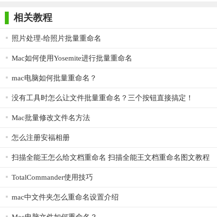
师正式版
子印客户端
3000免费版
Antivirus
2. 灵活多样：多种重命名模式及自定义模板，满足不同用户
Free Edition
相关教程
的个性化需求。
3. 预览准确：重命名前可预览新文件名，避免误操作，提高
照片处理-给照片批量重命名
准确性。
Mac如何使用Yosemite进行批量重命名
4. 兼容性强：支持多种操作系统和图片格式，广泛适用于各
mac电脑如何批量重命名？
类用户群体。
没有工具时怎么让文件批量重命名？三个按钮直接搞定！
【缤纷照片批量重命名软件用法】
Mac批量修改文件名方法
1. 安装并打开软件：下载并安装缤纷照片批量重命名软件，
打开程序。
怎么注册安福相册
2. 添加图片：通过拖拽或点击“添加文件/文件夹”按钮，将需
扫描全能王怎么给文档重命名 扫描全能王文档重命名图文教程
要重命名的图片导入软件。
TotalCommander使用技巧
3. 选择重命名模式：根据个人需求，选择合适的重命名模
式，如“按日期重命名”或“自定义模板”。
mac中文件夹怎么重命名设置介绍
4. 设置参数：根据所选模式，设置相应的参数，如日期格