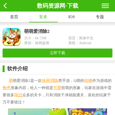
数码资源网·下载
首页
|
安卓
|
IOS
|
专题
萌萌爱消除2
大小：
64.72M
语言：简体中文
类别：休闲益智
系统：Android
立即下载
软件介绍
萌
休闲消除
动物
萌爱消除2是一款
类手游，Q萌的
作为游戏的
角色
可爱
形象内容，给人一种很是
软萌的形象，玩家在游戏中需
闯过
要很多
众多的关卡，只有消除干净就能通关，喜欢的玩家千
万不要错过！