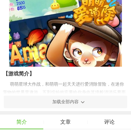
【游戏简介】
萌萌星球大作战，和萌萌一起天天进行爱消除冒险，在迷你
宠物的世界里遨游，五彩缤纷的宾果给你身临其境般消消乐界面
游戏体验，上百个关卡让开心的你在消消乐中有着前所未有的体
加载全部内容
验!精美的画面，欢快的音乐让你感受不一样的消灭怪兽的快感。
丰富的道具和爽快的消除方式更是让我们度过快乐的时光！
简介
文章
评论
|
|
【游戏玩法】