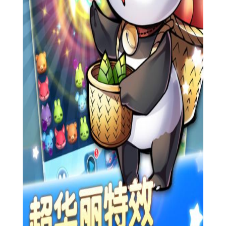
2.丰富的关卡设计，明亮的画风体验，让你在消消乐的道路上
永不止步，华丽的特效消除，让你的消除之旅变得精彩。
3.游戏的画面精美，色彩艳丽，在消除得分时画面更是炫丽好
看，让玩家有一种自豪和成就之感。
【游戏特色】
1.还有各种神奇的道具，助你一路冲关闯到底
2.超丰富的玩法组合，多达150关的超长挑战
3.Q萌可爱的美术风格，超精美的游戏画面
4.超萌有爱的小宠物们，陪你任性萌萌哒
【游戏测评】
1.轻松滑动手指即可操作，玩法简单易上手，清新可爱的高清
画质，q萌可爱的画风，老少皆宜。
2.精彩有趣的游戏关卡，伴随各种不同的障碍，难度逐步升