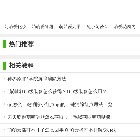
萌萌爱化妆
萌萌爱答题
萌萌爱刀塔
兔小萌爱音
萌爱花园内
乐
置MOD菜单
版
热门推荐
相关教程
神界原罪2学院屏障消除方法
萌萌塔100级装备怎么获得？100级装备怎么用？
qq怎么一键消除小红点 qq的一键消除红点用法一览
天天酷跑萌萌哒熊怎么获取，一毛钱获取萌萌哒熊
萌萌云播打不开了怎么回事 萌萌云播打不开解决办法