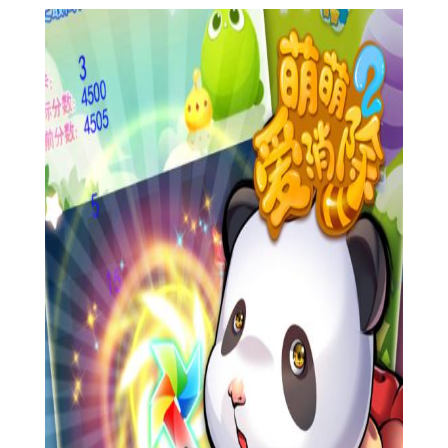
1.【可爱萌萌哒的宠物】
游戏中的宠物各具特色，天然呆、萌萌哒、卡哇伊应有尽
有，搭配特有的装备换装系统，同一只宠物也能穿出五花八门的
可爱造型，发挥你的想象力快去给宠物们造型去吧！
2.【丰富多样的关卡】
探险模式关卡，关卡变化多端，不但要眼疾手快还要讲究消
除策略，绝对烧脑益智；闯关模式关卡，BOSS守护着宝藏，会时
不时的给你造成消除干扰，快准狠的消除方式加上强大的宠物和
装备才有机会击败BOSS获取宝藏。
【游戏特色】
1.一款以Q萌动物为主题的休闲消除手游，游戏中玩家需要和
萌萌的星球进行一次大决战，将彩色的宾果消除干净就可通关成
功。