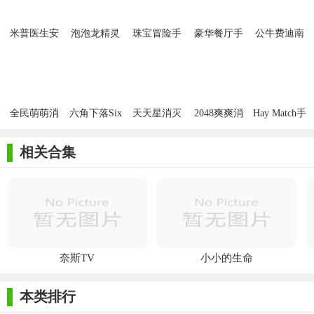
米普医生安
泡泡龙精灵
珠宝冒险手
豪华餐厅手
公牛费迪南
卓版
手游九游版
游安卓免费
机官方版
德手游安卓
版
版
全民萌萌消
六角下落Six
天天星消灭
2048爽爽消
Hay Match手
手游
手游安卓版
安卓版
手机版
机版
相关合集
奈斯TV
小小的生命
本类排行