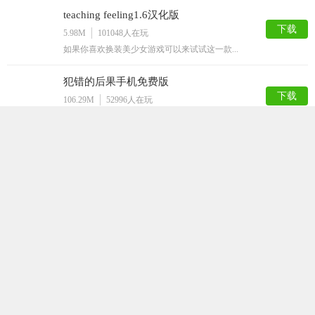
teaching feeling1.6汉化版
下载
5.98M
101048
人在玩
如果你喜欢换装美少女游戏可以来试试这一款...
犯错的后果手机免费版
下载
106.29M
52996
人在玩
犯错的后果手机免费版是一款宅男们都非常喜...
迷失的生命最新版
下载
92.94M
36465
人在玩
迷失的生命是一款采用了黑白风格的闯关游戏...
打屁股游戏
下载
50.52M
35634
人在玩
打屁股游戏是一款以打屁股为游戏题材的休闲...
星球模拟器汉化版
下载
154.21M
32928
人在玩