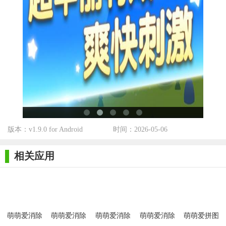
级，挑战你的极限。
3.场景清新，特效华丽：清新的藤蔓场景,明晰的面板设计,华
丽爽快的特效效果,定会陪您度过欢乐休闲时光~
4.上手简单，有趣休闲：休闲三消玩法,轻移指尖,即享畅快!综
合性轻松消除，多关卡挑战，日常休闲必备手游你不容错过
5.史诗关卡，等你来战：BOSS守护着宝藏，会时不时的给你
造成消除干扰，快速的消除加上强大的宠物和装备才有机会击败
BOSS获取宝藏
版本：v1.9.0 for Android
时间：2026-05-06
6.玩法丰富，创意无限：4大关卡类型、40余种障碍设计、
300多个精心设计的关卡(持续更新中)，每一关都竭力给您带来极
相关应用
致消除体验！
萌萌爱消除
萌萌爱消除
萌萌爱消除
萌萌爱消除
萌萌爱拼图
2Android版
萌宠版
内购版
安卓版