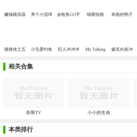
赚钱模拟器
养个小混球
金枪鱼GO手
喵斯快跑
奔跑的鸭子
游
taptap
猪猪侠之五
小毛爱钓鱼
巨人冲冲冲
My Talking
爆笑向前冲
灵酷跑手游
红包版
抖音小游戏
Tom 2
相关合集
奈斯TV
小小的生命
本类排行