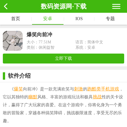
数码资源网·下载
首页
|
安卓
|
IOS
|
专题
爆笑向前冲
大小：
77.51M
语言：简体中文
类别：休闲益智
系统：安卓
立即下载
软件介绍
爆笑
刺激
跑酷类
手机游戏
《
向前冲》是一款充满欢笑与
的
，
幽默
挑战
它以其独特的
风格、丰富的游戏玩法和极具
性的关卡设
计，赢得了广大玩家的喜爱。在这个游戏中，你将化身为一个勇
敢的冒险家，穿越各种搞笑障碍，挑战极限速度，享受无尽的乐
趣。