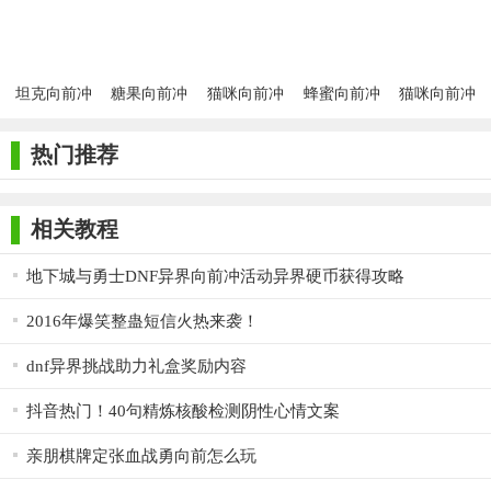
不穷，让玩家在紧张刺激的游戏过程中捧腹大笑。
2. 丰富的游戏玩法：游戏不仅包含传统的跑酷玩法，还加入
了竞技挑战、道具助力等多种元素，让玩家充分体验游戏的乐
坦克向前冲
糖果向前冲
猫咪向前冲
蜂蜜向前冲
猫咪向前冲
趣。
安卓版
app 1.1.0
手机版
app
3. 精美的3D画面：游戏采用精美的3D画面，呈现出一个个充
热门推荐
满搞笑元素的关卡，让玩家仿佛置身于一个充满欢乐的世界。
4. 高度自由度：玩家可以根据自己的喜好选择角色、关卡和
相关教程
道具，自由度极高，让玩家充分展现自己的个性和风格。
地下城与勇士DNF异界向前冲活动异界硬币获得攻略
【爆笑向前冲推荐】
2016年爆笑整蛊短信火热来袭！
如果你喜欢跑酷类手机游戏，那么《爆笑向前冲》绝对是一
个不容错过的选择。它以其独特的幽默风格、丰富的游戏玩法和
dnf异界挑战助力礼盒奖励内容
极具挑战性的关卡设计，为你带来一场欢乐无限的跑酷冒险。快
抖音热门！40句精炼核酸检测阴性心情文案
来下载游戏，与好友一起挑战极限速度，享受无尽的乐趣吧！
亲朋棋牌定张血战勇向前怎么玩