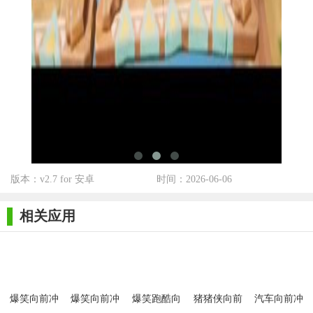
【爆笑向前冲玩法】
1. 跑酷冒险：玩家需要操控角色在关卡中奔跑，不断跳过障
碍物、滑行下坡，以获取更高的速度。
2. 收集金币：沿途会有大量金币出现，玩家需要尽可能收集
金币，以解锁更多有趣的道具和角色。
3. 道具助力：游戏中有各种道具可供玩家使用，如加速鞋、
无敌盾牌等，它们能帮助玩家更好地应对关卡挑战。
4. 解锁关卡：随着分数的提高，玩家可以解锁更多有趣的关
版本：v2.7 for 安卓
时间：2026-06-06
卡和场景，每个关卡都有不同的挑战和搞笑元素。
相关应用
5. 竞技挑战：玩家可以与好友进行竞技挑战，看谁能以更高
的分数和更快的速度完成关卡。
【爆笑向前冲优势】
1. 独特的幽默风格：游戏以搞笑为主题，各种搞笑元素层出
爆笑向前冲
爆笑向前冲
爆笑跑酷向
猪猪侠向前
汽车向前冲
游戏
正版
前冲
冲手游
最新版