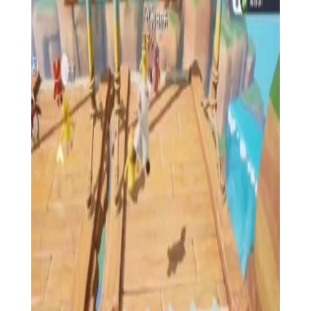
【爆笑向前冲用法】
1. 下载并安装游戏，打开后即可开始体验。
2. 选择角色和关卡，开始你的跑酷冒险。
3. 操控角色在关卡中奔跑、跳跃、滑行，避开障碍物并收集
金币和道具。
4. 不断挑战更高的分数，解锁更多有趣的关卡和角色。
5. 与好友分享你的成绩，一起比拼谁能笑到最后。