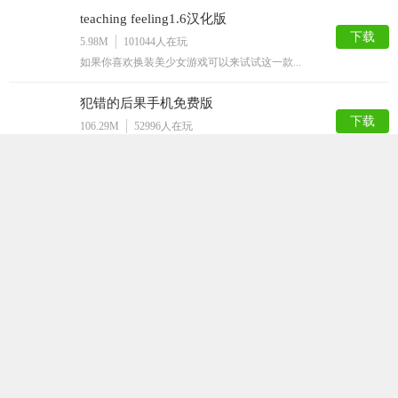
teaching feeling1.6汉化版
下载
5.98M
101044
人在玩
如果你喜欢换装美少女游戏可以来试试这一款...
犯错的后果手机免费版
下载
106.29M
52996
人在玩
犯错的后果手机免费版是一款宅男们都非常喜...
迷失的生命最新版
下载
92.94M
36461
人在玩
迷失的生命是一款采用了黑白风格的闯关游戏...
打屁股游戏
下载
50.52M
35631
人在玩
打屁股游戏是一款以打屁股为游戏题材的休闲...
星球模拟器汉化版
下载
154.21M
32928
人在玩