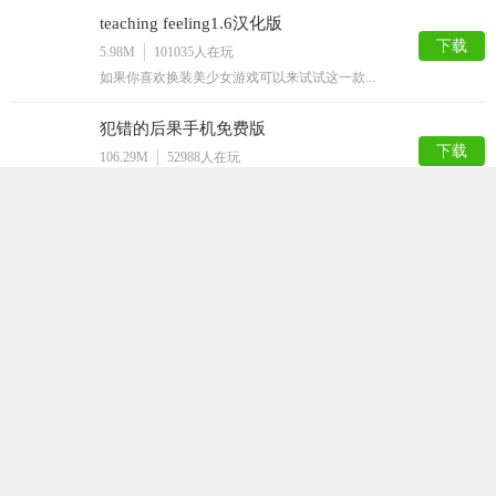
teaching feeling1.6汉化版
下载
5.98M
101035
人在玩
如果你喜欢换装美少女游戏可以来试试这一款...
犯错的后果手机免费版
下载
106.29M
52988
人在玩
犯错的后果手机免费版是一款宅男们都非常喜...
迷失的生命最新版
下载
92.94M
36456
人在玩
迷失的生命是一款采用了黑白风格的闯关游戏...
打屁股游戏
下载
50.52M
35622
人在玩
打屁股游戏是一款以打屁股为游戏题材的休闲...
星球模拟器汉化版
下载
154.21M
32925
人在玩