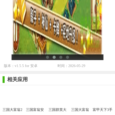
3. 卡牌对战：游戏中还加入了卡牌元素，玩家可以通过收集
不同的卡牌来提升自己的实力，与其他玩家进行对战。
4. 养成系统：玩家可以通过培养自己的角色，提升他们的属
性和技能，使他们更加强大。
【三国大富翁2玩法】
1. 经营地盘：玩家需要合理规划自己的地盘，建设各种设施
来提升自己的经济实力。
2. 攻打敌人：通过策略和实力，玩家可以攻打其他玩家的地
版本：v1.5.5 for 安卓
时间：2026-05-29
盘，获取更多的资源和财富。
3. 卡牌对战：玩家可以与其他玩家进行卡牌对战，通过巧妙
相关应用
的卡牌搭配和策略来取得胜利。
4. 完成任务：游戏中还有各种任务和挑战等待玩家完成，完
成后可以获得丰厚的奖励。
三国大富翁2
三国富翁安
三国群英大
三国大富翁
富甲天下3手
【三国大富翁2攻略】
游戏
卓版
富翁
单机游戏
游大富翁