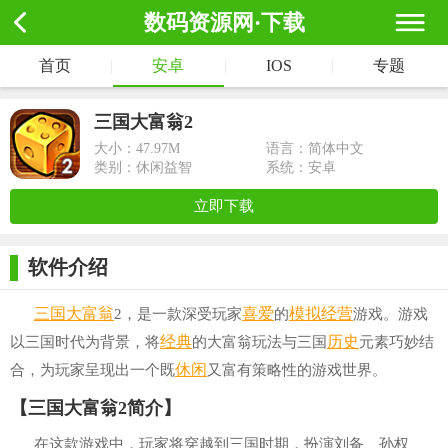
数码资源网·下载
首页
|
安卓
|
IOS
|
专题
三国大富翁2
大小：
47.97M
语言：简体中文
类别：休闲益智
系统：安卓
立即下载
软件介绍
三国
大富翁
喜爱
模拟经营
2，是一款深受玩家
的
游戏。游戏
经典
历史
以三国时代为背景，将
的大富翁玩法与三国
元素巧妙结
休闲
合，为玩家呈现出一个既
又富有策略性的游戏世界。
【三国大富翁2简介】
在这款游戏中，玩家将穿越到三国时期，扮演刘备、孙权、