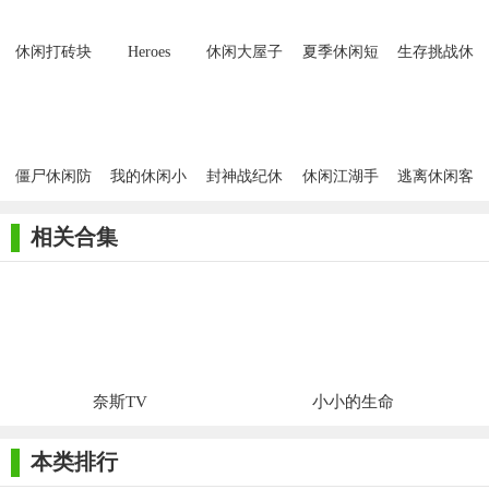
休闲打砖块
Heroes
休闲大屋子
夏季休闲短
生存挑战休
Quest(英雄
逃离
裤
闲版
任务休闲卡)
僵尸休闲防
我的休闲小
封神战纪休
休闲江湖手
逃离休闲客
御
镇
闲挂机版
游
厅3
相关合集
奈斯TV
小小的生命
本类排行