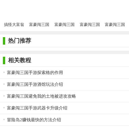
1. 合理规划：在游戏初期，玩家需要合理规划自己的地盘，
确保资源的有效利用。
搞怪大富翁
富豪闯三国
富豪闯三国
富豪闯三国
富豪闯三国
2. 积累财富：通过经营和攻打敌人来积累财富，为后期的发
安卓版
果盘版
安卓版
九游版
展打下基础。
热门推荐
3. 提升实力：通过收集和养成卡牌，提升角色的属性和技
能，增强战斗力。
相关教程
4. 策略对抗：在与其他玩家对战时，要灵活运用策略和卡
牌，以取得最佳效果。
富豪闯三国手游探索格的作用
【三国大富翁2推荐】
富豪闯三国手游酒馆玩法介绍
如果你喜欢模拟经营游戏和三国题材，那么三国大富翁2绝对
富豪闯三国避免我的土地被进攻攻略
是一款值得尝试的游戏。它集休闲、益智、策略和搞笑于一体，
富豪闯三国手游武器卡升级介绍
无论是新手玩家还是资深玩家都能在其中找到乐趣。快来加入三
国大富翁2的世界，一起体验三国时代的风云变幻吧！
冒险岛2赚钱最快的方法介绍