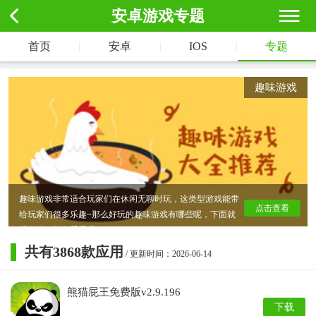
安卓游戏专题
|
|
|
首页
安卓
IOS
专题
趣味游戏
趣味游戏非常适合玩家们在休闲无聊时玩，这类型游戏能带
点击查看
给玩家们很多乐趣~那么好玩的趣味游戏有哪些呢，下面就
跟小编一起来看看吧~
共有
3868
款应用
/ 更新时间：2026-06-14
熊猫屁王免费版v2.9.196
下载