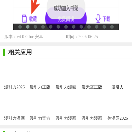
3. 在需要时使用编辑工具对作品进行裁剪、旋转、缩放等操
作。
4. 完成后，选择“保存”或“分享”将作品保存到本地或上传至云
版本：v4.0.0 for 安卓
时间：2026-06-25
端进行分享。
5. 访问社区版块与其他用户交流互动，提升创作水平。
相关应用
漫引力正版2026以其丰富的功能和易用性受到了广大漫画爱
好者的喜爱。无论是初学者还是资深创作者，都能在这里找到适
合自己的工具和资源。如果你热爱漫画创作，那么漫引力正版
2026绝对是你不可错过的选择。
漫引力2026
漫引力正版
漫引力漫画
漫天空正版
漫引力
app正版
2026
漫引力漫画
漫引力官方
漫引力漫画
漫引力漫画
美漫园2026
版
app官方
无广告版
官方版免广
告