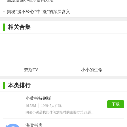
酷漫漫画小程序使用方法
揭秘“漫不经心”中“漫”的深层含义
相关合集
奈斯TV
小小的生命
本类排行
小黄书特别版
下载
46.53M
106945
人在玩
阅读小说是我们休闲放松时的主要方式,想要...
海棠书房