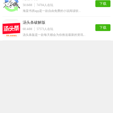
下载
50.84M
74704
人在玩
海棠书房app是一款自由免费的小说阅读软...
汤头条破解版
下载
68.44M
57573
人在玩
汤头条版是一款每天都会为你推送最新的资讯...
ss导航
下载
50.48M
50009
人在玩
ss导航app是一款拥有大量的漫画资源的...
嘿嘿连载官方安卓版
下载
64.43M
41665
人在玩
追剧有追剧神器，追漫画当然得用嘿嘿连载a...
静读小说阅读手机版
下载
59.91M
35902
人在玩
想要看到更多的小说，那就不要错过这款非常...