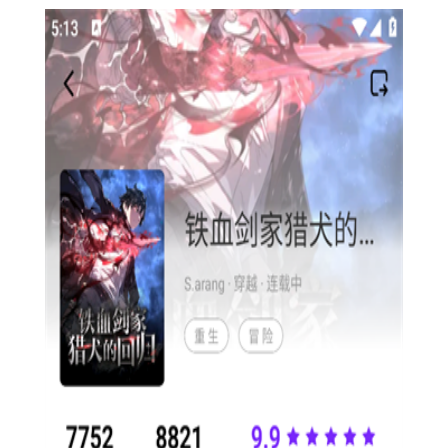
漫画
设计
综合
创作
阅
漫引力正版2026是一款专为
爱好者
的
与
读
工具
编辑
，集成了漫画创作、
、分享以及阅读漫画的多种功
能。它支持多种画笔工具、丰富的色彩和线条选择，让用户能够
轻松地绘制出自己的漫画作品。此外，还提供了漫画素材库、模
板和教程，帮助用户提升创作效率和质量。同时，它也支持在线
分享和发布功能，让用户的作品能够轻松地被更多人看到和欣
赏。
1. 快捷键操作：漫引力正版2026支持多种快捷键操作，
如“Ctrl+C”复制、“Ctrl+V”粘贴、“Ctrl+S”保存等，可以大大提高
绘图效率。
2. 画笔和颜色选择：在创作时，可以通过选择不同的画笔和
颜色来达到理想的绘图效果。此外，还可以通过调整画笔的透明
度和粗细来丰富作品的表现力。
3. 素材库和模板：利用内置的素材库和模板，可以快速地创
建出高质量的漫画作品。用户还可以将常用的素材和模板保存为