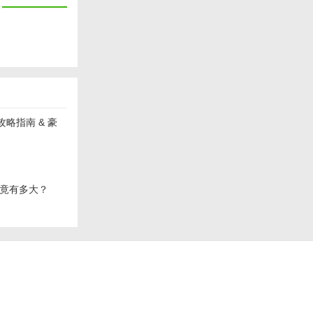
验，成为了众
。同时，其正
攻略指南 & 豪
竟有多大？