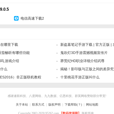
：界面简洁、操作便捷，提供流畅的阅读体验。
0.5
出版社和作者保持紧密合作，确保小说内容的及时更新。
电信高速下载2
：提供24小时客服支持，解决用户在使用过程中遇到的问题。
版点评】
丰富的正版小说资源、个性化的推荐系统、离线下载功能和优质的用户体
应用。无论是寻找新书还是重温经典，这款应用都能满足用户的阅读需求
版在哪里下载
新盗墓笔记手游下载 | 官方正版 | 
户服务也赢得了用户的广泛好评。
番茄畅听有哪些功能
鬼吹灯3D手游震撼视频宣传片
华礼包
吗,游戏介绍
莽荒纪HD职业详细介绍武尊
叫什么
揭秘！影印版与正版之间的差异究
PES2016）非正版联机教程
十里桃花手游正版叫什么
感谢速联科技、八度网络、九九数据、亿恩科技、群英网络赞助部分带宽!
关于本站
|
联系方式
|
版权声明
|
下载帮助(？)
|
网站地图
Copyright 2002-2020 95262.com
【数码资源网】
版权所有