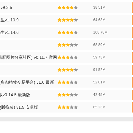
.3.5
38.51M
版小说资源：提供海量正版小说，包括热门新书、经典老书，满足不同用户
1.10.9
64.63M
统：根据用户的阅读偏好和历史记录，智能推荐符合用户口味的小说，提升
：支持小说章节的离线下载，让用户在没有网络的情况下也能继续阅读。
1.14.6
108.78M
种阅读背景：提供夜间模式和多种阅读背景选择，保护用户视力，提升阅读
68.89M
版内容】
图片分享社区) v0.11.7 官网
59.73M
说库：按照不同题材和作者进行分类，方便用户查找和浏览。
91.52M
说合集：定期推出各类精选合集，包括热门榜单、新书速递等，让用户不错
多肉植物交易平台) v1.6 最新
52.01M
栏：提供热门和实力派作家的专栏，让用户深入了解作家的创作历程和最新
版v0.14.5 最新版
42.45M
：设立用户互动社区，让读者可以交流心得、分享书单，增强用户之间的互
换装) v1.5 安卓版
65.23M
版优势】
有小说资源均为正版授权，确保用户阅读内容的合法性和完整性。