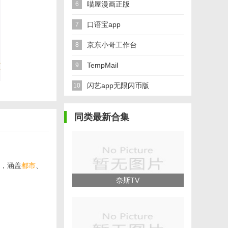
喵屋漫画正版
6
口语宝app
7
京东小哥工作台
8
TempMail
9
闪艺app无限闪币版
10
同类最新合集
，涵盖
都市
、
奈斯TV