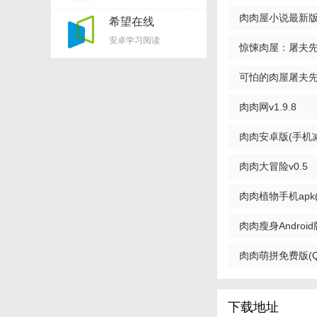
肉肉屋小说最新版v9
希望在线
1. 丰富多样的正
appv2.8.0
安卓学习阅读
惊悚肉屋：屠夫先生v
2. 个性化推荐系
3. 离线下载功能
可怕的肉屋屠夫先生v
4. 夜间模式与多
肉肉网v1.9.8
【肉肉屋小说正
肉肉安卓版(手机减肥
1. 分类清晰的小
免费版
肉肉大冒险v0.5
2. 精心编辑的小
容。
肉肉植物手机apk(
3. 丰富的作者专
安卓版
肉肉瘦身Android
4. 用户互动社区
肉肉萌拼免费版(Q版
【肉肉屋小说正
1. 正版保障：所
下载地址