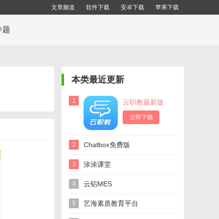
文章频道
软件下载
安卓下载
苹果下载
专题
本类最近更新
1
云职教最新版
立即下载
Chatbox免费版
2
涂涂课堂
3
云铝MES
4
艺海素质教育平台
5