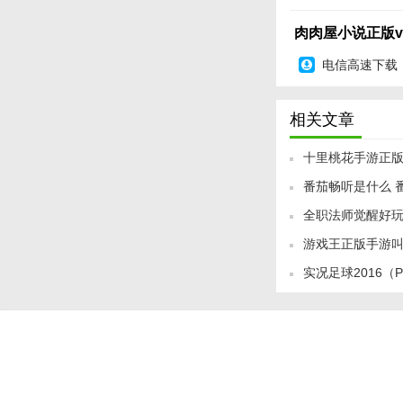
2. 用户体验优化
肉肉屋小说正版v9.
3. 更新及时：与
电信高速下载
4. 优质客户服务
【肉肉屋小说正
相关文章
肉肉屋小说正版以其
多小说爱好者的首选
十里桃花手游正
版的保障和优质的客
番茄畅听是什么 
全职法师觉醒好玩
游戏王正版手游
实况足球2016（