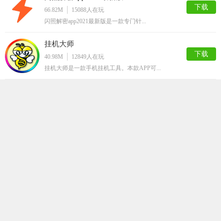
下载
66.82M
15088
人在玩
闪照解密app2021最新版是一款专门针...
挂机大师
下载
40.98M
12849
人在玩
挂机大师是一款手机挂机工具。本款APP可...
嗅探
下载
63.50M
12812
人在玩
嗅探app，最新的网页资源获取工具，随时...
QQ解封神器
下载
32.36M
12786
人在玩
QQ解封神器app是一款超级实用的qq辅...
马赛克清除器
下载
66.75M
12089
人在玩
马赛克清除器app是一款最近非常火爆的手...