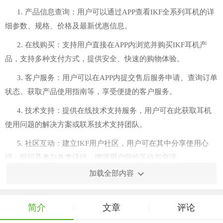
1. 产品信息查询：用户可以通过APP查看IKF全系列耳机的详
细参数、规格、价格及最新优惠信息。
2. 在线购买：支持用户直接在APP内浏览并购买IKF耳机产
品，支持多种支付方式，提供安全、快速的购物体验。
3. 客户服务：用户可以在APP内提交售后服务申请、查询订单
状态、获取产品使用指南等，享受便捷的客户服务。
4. 技术支持：提供在线技术支持服务，用户可在此获取耳机
使用问题的解决方案或联系技术支持团队。
5. 社区互动：建立IKF用户社区，用户可在其中分享使用心
得、提问及参与各类活动，增强用户间的互动与交流。
加载全部内容
简介
文章
评论
|
|