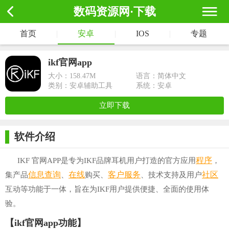
数码资源网·下载
首页
|
安卓
|
IOS
|
专题
ikf官网app
大小：
158.47M
语言：简体中文
类别：安卓辅助工具
系统：安卓
立即下载
软件介绍
程序
IKF 官网APP是专为IKF品牌耳机用户打造的官方应用
，
信息
查询
在线
客户
服务
社区
集产品
、
购买、
、技术支持及用户
互动等功能于一体，旨在为IKF用户提供便捷、全面的使用体
验。
【ikf官网app功能】