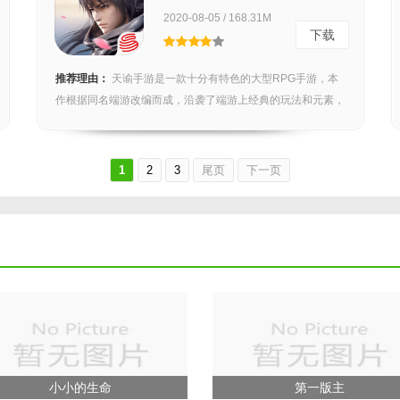
2020-08-05 / 168.31M
下载
推荐理由：
天谕手游是一款十分有特色的大型RPG手游，本
作根据同名端游改编而成，沿袭了端游上经典的玩法和元素，
又...
1
2
3
尾页
下一页
小小的生命
第一版主