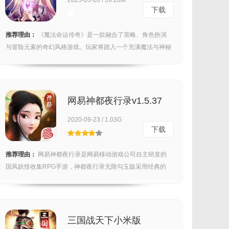
2025-05-20 / 59.28M
下载
推荐理由：
《魔法命运传奇》是一款融合了策略、角色扮演
与冒险元素的奇幻风格游戏。玩家将踏入一个充满魔法与神秘
生物...
网易神都夜行录v1.5.37
2020-09-23 / 1.03G
下载
推荐理由：
网易神都夜行录是网易移动游戏公司自主研发的
国风妖怪收集RPG手游，神都夜行录无限勾玉版采用经典的
国风...
三国战天下小米版