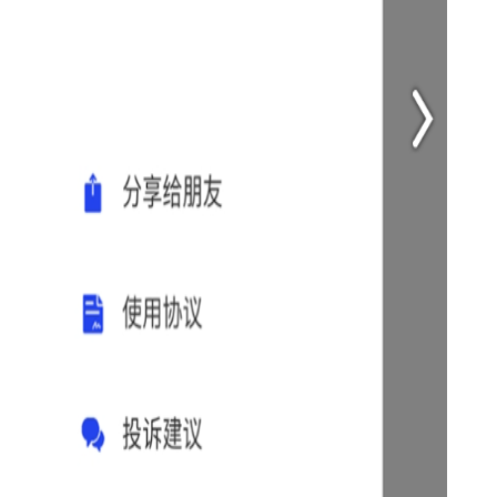
3. 快速预览：对于视频和音频资源，可以直接点击在线预览
功能，无需下载即可预览资源质量。
4. 自定义下载：支持自定义下载路径和下载速度限制，让用
户更加灵活地管理下载任务。
【超强磁力搜索官方版内容】
1. 资源丰富：涵盖了电影、电视剧、动漫、音乐、电子书、
软件等多种资源类型。
2. 更新及时：数据库实时更新，确保用户能够找到最新的资
源。
3. 界面简洁：界面设计简洁明了，操作便捷，新手也能快速
上手。
【超强磁力搜索官方版用法】
1. 打开超强磁力搜索官方版软件，进入主界面。