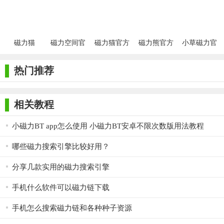
版
磁力猫
磁力空间官
磁力猫官方
磁力熊官方
小草磁力官
torrentkitty
方版
版
下载
方版
官方
热门推荐
相关教程
小磁力BT app怎么使用 小磁力BT安卓不限次数版用法教程
哪些磁力搜索引擎比较好用？
分享几款实用的磁力搜索引擎
手机什么软件可以磁力链下载
手机怎么搜索磁力链和各种种子资源