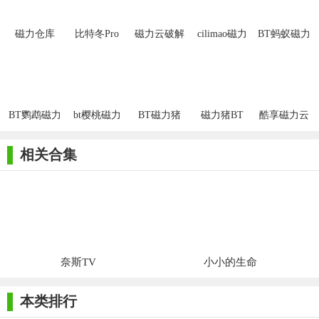
磁力仓库
比特冬Pro
磁力云破解
cilimao磁力
BT蚂蚁磁力
版
猫
天堂
BT鹦鹉磁力
bt樱桃磁力
BT磁力猪
磁力猪BT
酷享磁力云
搜索引擎
2020
相关合集
奈斯TV
小小的生命
本类排行