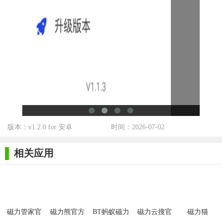
2. 在搜索框中输入想要搜索的资源名称或关键词。
3. 点击搜索按钮，等待搜索结果出现。
4. 在搜索结果中选择想要下载的资源，点击“下载”按钮。
5. 选择下载方式（如磁力链接、种子文件等），设置下载路
径和速度限制后开始下载。
【超强磁力搜索官方版推荐】
超强磁力搜索官方版凭借其强大的搜索功能、丰富的资源库
版本：v1.2.0 for 安卓
时间：2026-07-02
和简洁的操作界面，深受广大用户的喜爱和推荐。无论是寻找最
新的电影、电视剧，还是寻找学习资料、软件工具，它都能提供
相关应用
快速而精准的解决方案。同时，它还支持多种下载方式，让用户
能够根据自己的需求和习惯进行选择，是一款不可多得的资源搜
索工具。
磁力管家官
磁力熊官方
BT蚂蚁磁力
磁力云搜官
磁力猫
方版
版
搜索官方版
方版
cilimao官方