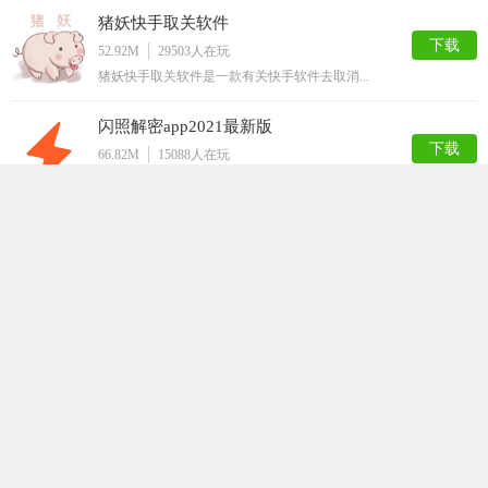
猪妖快手取关软件
下载
52.92M
29503
人在玩
猪妖快手取关软件是一款有关快手软件去取消...
闪照解密app2021最新版
下载
66.82M
15088
人在玩
闪照解密app2021最新版是一款专门针...
挂机大师
下载
40.98M
12850
人在玩
挂机大师是一款手机挂机工具。本款APP可...
嗅探
下载
63.50M
12820
人在玩
嗅探app，最新的网页资源获取工具，随时...
QQ解封神器
下载
32.36M
12787
人在玩