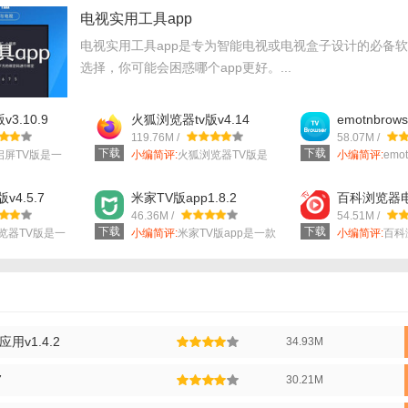
电视实用工具app
电视实用工具app是专为智能电视或电视盒子设计的必备
选择，你可能会困惑哪个app更好。...
3.10.9
火狐浏览器tv版v4.14
emotnbrows
v1.6.0.3
119.76M /
58.07M /
下载
下载
启屏TV版是一
小编简评:
火狐浏览器TV版是
小编简评:
emot
一款专为电视...
版...
v4.5.7
米家TV版app1.8.2
百科浏览器
v3.11
46.36M /
54.51M /
下载
下载
浏览器TV版是一
小编简评:
米家TV版app是一款
小编简评:
百科
专为智能...
新版是一款专..
用v1.4.2
34.93M
7
30.21M