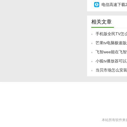
电信高速下载
相关文章
【乐家市场tv
手机版全民TV怎
1. 提供丰富的应
芒果tv电脑极速
2. 支持一键下载
飞智wee能在飞
3. 提供智能推荐
小狐tv播放器可
TV版上能用飞智w
4. 支持应用更新
当贝市场怎么安装
5. 提供详细的应
何安装
【乐家市场tv
1. 界面设计简洁
2. 分类明确，方
3. 智能推荐功能
本站所有软件来