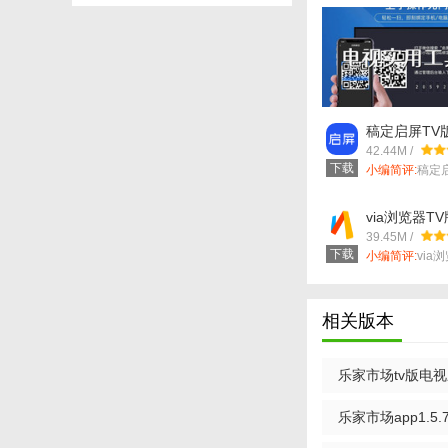
稿定启屏TV版v
42.44M /
下载
小编简评:
稿定
款专为电视大...
via浏览器TV版
39.45M /
下载
小编简评:
via
款专为电...
相关版本
乐家市场tv版电视应
乐家市场app1.5.