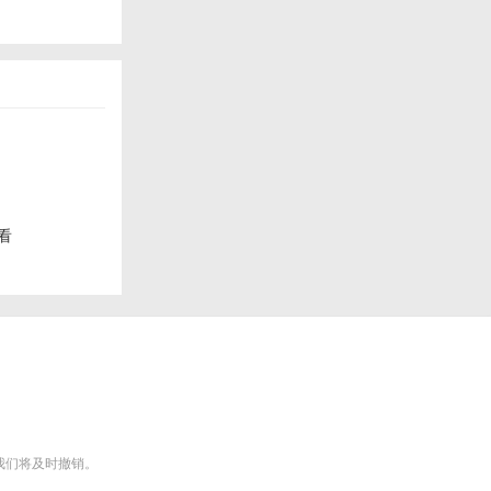
看
m），我们将及时撤销。