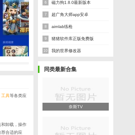
磁力狗1.8.0最新版本
6
超广角大师app安卓
7
aimlab练枪
8
猪猪软件库正版免费版
9
我的世界修改器
10
同类最新合集
、
工具
等各类应
奈斯TV
装和卸载，操作
推荐合适的应