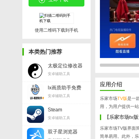
使用二维码下载到手机
本类热门推荐
太极定位修改器
appv8.3.6
安卓辅助工具
应用介绍
lx画质助手免费
v1.8.0
安卓辅助工具
乐家市场
TV版
是一
用，为用户提供一站
Steam
Mobilev3.6.0
【乐家市场tv
安卓辅助工具
乐家市场TV版界面
双子星浏览器
简单易用。此外，乐
appv1.5