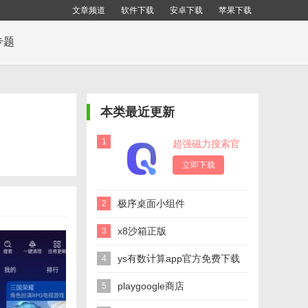
文章频道
软件下载
安卓下载
苹果下载
专题
本类最近更新
1
超强磁力搜索官
方版
立即下载
极序桌面小组件
2
x8沙箱正版
3
ys有数计算app官方免费下载
4
playgoogle商店
5