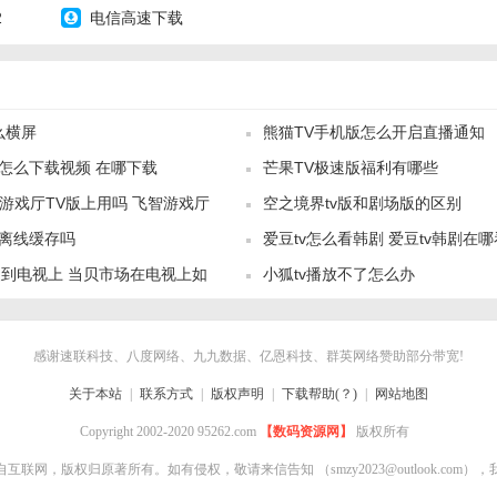
2
电信高速下载
版功能】
么横屏
熊猫TV手机版怎么开启直播通知
用资源，涵盖视频、游戏、工具等多个领域。
版怎么下载视频 在哪下载
芒果TV极速版福利有哪些
安装，简化操作流程，方便用户快速获取应用。
智游戏厅TV版上用吗 飞智游戏厅
空之境界tv版和剧场版的区别
功能，根据用户喜好推荐合适的应用。
以离线缓存吗
爱豆tv怎么看韩剧 爱豆tv韩剧在哪
ee玩吗
和卸载，方便用户管理已安装应用。
到电视上 当贝市场在电视上如
小狐tv播放不了怎么办
用介绍和用户评价，帮助用户了解应用质量和特点。
版亮点】
感谢速联科技、八度网络、九九数据、亿恩科技、群英网络赞助部分带宽!
美观，用户体验流畅。
关于本站
|
联系方式
|
版权声明
|
下载帮助(？)
|
网站地图
便用户快速找到所需应用。
Copyright 2002-2020 95262.com
【数码资源网】
版权所有
，让用户发现更多优质应用。
自互联网，版权归原著所有。如有侵权，敬请来信告知
（smzy2023@outlook.co