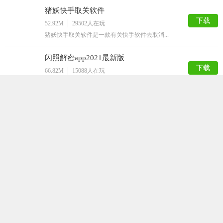
猪妖快手取关软件
下载
52.92M
29502
人在玩
猪妖快手取关软件是一款有关快手软件去取消...
闪照解密app2021最新版
下载
66.82M
15088
人在玩
闪照解密app2021最新版是一款专门针...
挂机大师
下载
40.98M
12849
人在玩
挂机大师是一款手机挂机工具。本款APP可...
嗅探
下载
63.50M
12818
人在玩
嗅探app，最新的网页资源获取工具，随时...
QQ解封神器
下载
32.36M
12787
人在玩