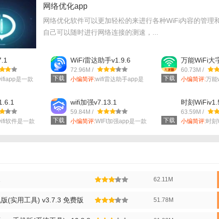
网络优化app
网络优化软件可以更加轻松的来进行各种WiFi内容的管理
自己可以随时进行网络连接的测速，...
.1
WiFi雷达助手v1.9.6
万能WiFi大字
72.96M /
60.73M /
下载
下载
ifiapp是一款
小编简评:
wifi雷达助手app是
小编简评:
万能w
一款网...
专为中...
.6.1
wifi加强v7.13.1
时刻WiFiv1.
手机版技巧】
59.84M /
63.59M /
下载
下载
使用前，请确保ZTE设备已开启并连接到互联网，然后在ZTELink应用中
ifi软件是一款
小编简评:
WIFI加强app是一款
小编简评:
时刻W
非常好...
用的线...
用户可以根据自己的需求，对ZTE设备进行个性化设置，如调整通知方式、
通过ZTELink设置定时开关机等任务，让设备在特定时间自动执行相关操
1
62.11M
启应用的通知功能后，可以实时收到关于设备状态变化的提醒。
实用工具) v3.7.3 免费版
51.78M
手机版内容】