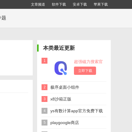
文章频道
软件下载
安卓下载
苹果下载
专题
本类最近更新
1
超强磁力搜索官
方版
立即下载
极序桌面小组件
2
x8沙箱正版
3
ys有数计算app官方免费下载
4
playgoogle商店
5