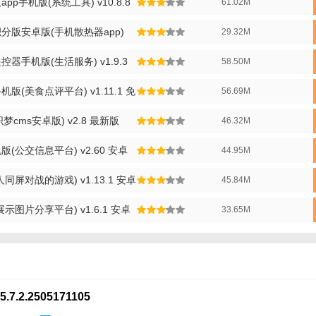
p手机版(系统工具) v10.8.8
61.02M
括设备的基本信息、网络状态、存储空间等。
供丰富的应用程序供用户下载和安装。
分版安卓版(手机散热器app)
29.32M
示所有与设备相关的通知和消息。
器手机版(生活服务) v1.9.3
58.50M
提供用户手册、常见问题解答及在线客服支持。
(美食点评平台) v1.11.1 免
56.69M
手机版玩法】
梦cms安卓版) v2.8 最新版
46.32M
应用并登录账户。
(公交信息平台) v2.60 安卓
44.95M
中添加并连接你的ZTE设备。
”下载和安装所需的应用程序。
屏对战的游戏) v1.13.1 安卓
45.84M
”查看和响应设备的通知。
图片分享平台) v1.6.1 安卓
33.65M
能对设备进行个性化配置和安全设置。
手机版测评】
版作为一款针对ZTE设备的专业管理工具，其界面设计简洁明了，操作流程简
7.2.2505171105
程控制、实时监控、应用管理和安全管理等功能，大大提升了用户对ZT