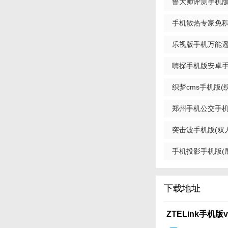
鲁大师评测手机版ap
1. 设备管理：包
免费版
2. 应用中心：提
手机散热专家免积
3. 通知中心：显
v2.14.4 免费版
乐视版手机万能遥控
4. 帮助与支持：
最新版
嗨探手机版安卓手机版
【ZTELink
费版
织梦cms手机版(织
1. 打开ZTELink
郑州手机公交手机版
2. 在“设备”页面
版
3. 进入“应用中心
突击波手机版(双人同
版
4. 通过“通知中心
手机投影手机版(展示
5. 利用“设置”功
版
【ZTELink
下载地址
ZTELink手机
ZTELink手机版v5.
良好。应用提供的远