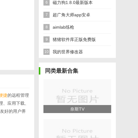
磁力狗1.8.0最新版本
6
超广角大师app安卓
7
aimlab练枪
8
猪猪软件库正版免费版
9
我的世界修改器
10
同类最新合集
便捷
的远程管理
管理、应用下载、
奈斯TV
友好的用户界