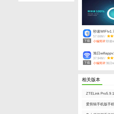
秒速WIFIv1.7
57.68M /
下载
小编简评:
秒速w
非常好...
旭日wifiappv1
【ZTELink
37.94M /
下载
1. 快速连接：首次
小编简评:
旭日w
小巧好用...
别码进行配对连接。
2. 自定义设置：
相关版本
3. 定时任务：可以
ZTELink Pro5.9.
4. 通知提醒：开
爱剪辑手机版手机版(
【ZTELink