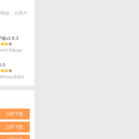
和同步，让用户
版v2.8.3
ifi大字版app
5.0
输入设备的唯一识
iFiapp是很好
屏幕超时等。
作。
立即下载
立即下载