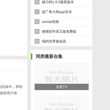
磁力狗1.8.0最新版本
6
超广角大师app安卓
7
aimlab练枪
8
猪猪软件库正版免费版
9
我的世界修改器
10
同类最新合集
化的操作，帮助
奈斯TV
能和用户体