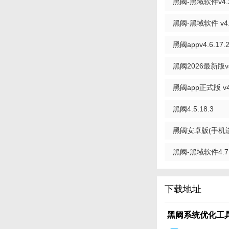
黑阈-黑域软件v4.2.1
5. 安全保护：在
黑阈-黑域软件 v4.2.
【黑阈系统优化
1. 打开黑阈系统优
黑阈appv4.6.17.
2. 选择需要进行
黑阈2026最新版v4.
3. 根据提示完成
黑阈app正式版 v4
4. 查看优化后的
最新版
黑阈4.5.18.3
5. 根据需要选择
黑阈安卓版(手机进程
黑阈-黑域软件4.7
下载地址
黑阈系统优化工具v4