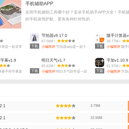
手机辅助APP
工具功能】
实用手机辅助工具哪个好？安卓手机助手APP大全！手机辅
的手机保驾护航，更有各种针对性的...
键清理后台运行的进程和无用缓存，释放设备内存。
：扫描并清除手机中的临时文件、残留文件、日志文件等无用数据。
节拍器v9.17.0
随手计算器v1
已安装的应用进行分类、卸载、移动至SD卡等操作，帮助用户更好地管理应
67.58M /
39.77M /
下载
下载
录屏是一款非常
小编简评:
节拍器app是一款十
小编简评:
随手
过智能调整CPU频率、屏幕亮度等设置，延长设备电池使用时间。
分受大家喜...
集多方面计算..
字幕v1.8
明日天气v1.7
字加v1.10.9
管理应用自启权限，减少开机时自动启动的应用，提升开机速度。
65.62M /
61.97M /
下载
下载
速关闭不必要的应用和服务，提升设备运行速度。
D弹幕手持字幕是
小编简评:
明日天气软件是一款
小编简评:
字加
可以在线实时...
的字体软件，..
工具亮点】
用先进的算法，自动识别并清理无用数据，减少误删情况。
供多种优化模式，满足不同用户对性能和流畅度的需求。
2.1
3.79M
面简洁明了，用户可以轻松完成各项优化任务。
2.1
15.50M
时显示设备内存、CPU、电池等关键信息，帮助用户随时了解设备状态。