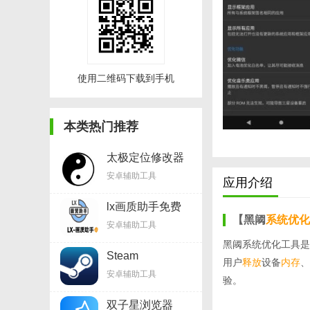
使用二维码下载到手机
本类热门推荐
太极定位修改器
appv8.3.6
安卓辅助工具
应用介绍
lx画质助手免费
v1.8.0
【黑阈
系统优化
安卓辅助工具
黑阈系统优化工具是
Steam
用户
释放
设备
内存
、
Mobilev3.6.0
安卓辅助工具
验。
双子星浏览器