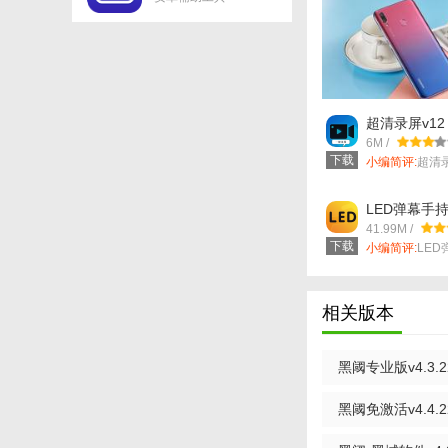
【黑阈系统优化
1. 内存清理：一
2. 垃圾文件清理
超清录屏v12
3. 应用管理：对
6M /
下载
小编简评:
超清
4. 电池优化：通
实用的录屏应...
LED弹幕手持
5. 启动项管理：
41.99M /
下载
6. 提速加速：快
小编简评:
LE
一款智能的...
【黑阈系统优化
相关版本
1. 智能清理：采
2. 深度优化：提
黑阈专业版v4.3.2
3. 一键操作：界
黑阈免激活v4.4.2
4. 实时监控：实