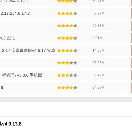
7.2v4.6.17.2
63.41M
优化过程中保护用户数据安全，避免误操作导致的数据丢失。
17.2v4.6.17.2
39.29M
工具玩法】
化工具应用。
2
96.88M
的优化任务，如内存清理、垃圾文件清理等。
3.22.1
9.81M
各项操作，如一键清理、应用管理等。
.2.17 安卓最新版v4.6.17 安卓
14.33M
设备状态，如内存占用、电池使用情况等。
23.03M
开启智能优化模式或自定义优化方案。
管理) v3.8.0 手机版
32.42M
.9
34.07M
.9.13.8