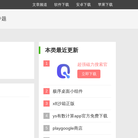
文章频道
软件下载
安卓下载
苹果下载
专题
本类最近更新
1
超强磁力搜索官
方版
立即下载
极序桌面小组件
2
x8沙箱正版
3
ys有数计算app官方免费下载
4
playgoogle商店
5