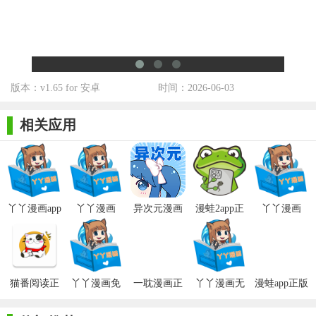
2. 专业团队：拥有专业的漫画编辑团队和客服团队，确保内
容质量和用户体验。
3. 持续更新：不断优化应用功能和用户体验，定期更新版本
以增加新功能和修复问题。
版本：v1.65 for 安卓
时间：2026-06-03
4. 社区氛围：营造积极向上的社区氛围，鼓励用户分享、交
流和创作，形成良好的社区文化。
相关应用
5. 广泛兼容性：支持多种设备和操作系统，如iOS、Android
等，实现跨平台阅读体验。
丫丫漫画app
丫丫漫画
异次元漫画
漫蛙2app正
丫丫漫画
官方版
app2026
app官网正版
版官网链接
网页版
猫番阅读正
丫丫漫画免
一耽漫画正
丫丫漫画无
漫蛙app正版
版官网
费漫画
版官网入口
限币版
官网链接