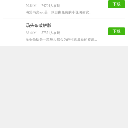
下载
50.84M
74704
人在玩
海棠书房app是一款自由免费的小说阅读软...
汤头条破解版
下载
68.44M
57571
人在玩
汤头条版是一款每天都会为你推送最新的资讯...
ss导航
下载
50.48M
50009
人在玩
ss导航app是一款拥有大量的漫画资源的...
嘿嘿连载官方安卓版
下载
64.43M
41665
人在玩
追剧有追剧神器，追漫画当然得用嘿嘿连载a...
静读小说阅读手机版
下载
59.91M
35901
人在玩
想要看到更多的小说，那就不要错过这款非常...