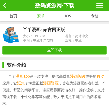
数码资源网·下载
首页
|
安卓
|
IOS
|
专题
丫丫漫画app官网正版
大小：
119.35M
语言：简体中文
类别：安卓学习阅读
系统：安卓
立即下载
软件介绍
漫画app
漫画阅读
移动
丫丫
是一款专注于提供高质量
体验的
汇集
漫画资源
应用，它
了海量正版
，旨在为漫画爱好者打造一个
便捷、舒适的阅读平台。该应用界面简洁友好，操作流畅，支持
离线下载、个性化推荐等功能，致力于满足不同用户的阅读需
求。