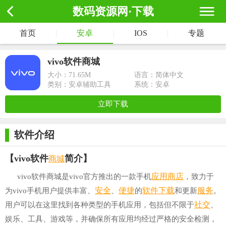
数码资源网·下载
首页
|
安卓
|
IOS
|
专题
vivo软件商城
大小：
71.65M
语言：简体中文
类别：安卓辅助工具
系统：安卓
立即下载
软件介绍
商城
【vivo软件
简介】
应用商店
vivo软件商城是vivo官方推出的一款手机
，致力于
安全
便捷
软件下载
服务
为vivo手机用户提供丰富、
、
的
和更新
。
社交
用户可以在这里找到各种类型的手机应用，包括但不限于
、
娱乐、工具、游戏等，并确保所有应用均经过严格的安全检测，