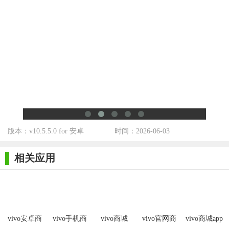
用户兴趣的应用。
5. 社区互动：用户可以在应用详情页中与其他用户交流心
得，分享使用体验。
【vivo软件商城用法】
1. 打开vivo软件商城应用。
2. 在首页或分类页面中浏览所需的应用。
3. 点击应用图标进入应用详情页，查看应用介绍、用户评价
等信息。
版本：v10.5.5.0 for 安卓
时间：2026-06-03
4. 点击“下载”按钮进行应用下载和安装。
相关应用
5. 在“我的”页面中管理已安装的应用，包括更新、卸载等操
作。
vivo安卓商
vivo手机商
vivo商城
vivo官网商
vivo商城app
城手机版
城
城app官方版