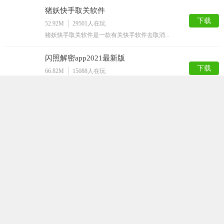
猪妖快手取关软件
下载
52.92M
29501
人在玩
猪妖快手取关软件是一款有关快手软件去取消...
闪照解密app2021最新版
下载
66.82M
15088
人在玩
闪照解密app2021最新版是一款专门针...
挂机大师
下载
40.98M
12849
人在玩
挂机大师是一款手机挂机工具。本款APP可...
嗅探
下载
63.50M
12815
人在玩
嗅探app，最新的网页资源获取工具，随时...
QQ解封神器
下载
32.36M
12786
人在玩