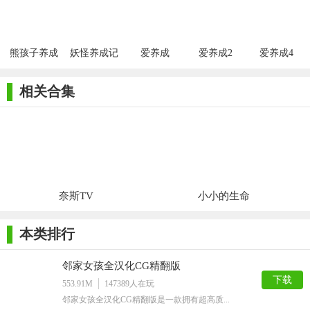
版
版
熊孩子养成
妖怪养成记
爱养成
爱养成2
爱养成4
记
相关合集
奈斯TV
小小的生命
本类排行
邻家女孩全汉化CG精翻版
下载
553.91M
147389
人在玩
邻家女孩全汉化CG精翻版是一款拥有超高质...