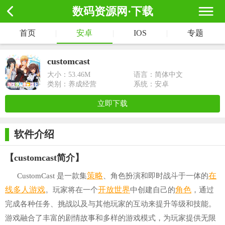
数码资源网·下载
首页
|
安卓
|
IOS
|
专题
customcast
大小：
53.46M
语言：简体中文
类别：养成经营
系统：安卓
立即下载
软件介绍
【customcast简介】
策略
在
CustomCast 是一款集
、角色扮演和即时战斗于一体的
线
多人游戏
开放世界
角色
。玩家将在一个
中创建自己的
，通过
完成各种任务、挑战以及与其他玩家的互动来提升等级和技能。
游戏融合了丰富的剧情故事和多样的游戏模式，为玩家提供无限