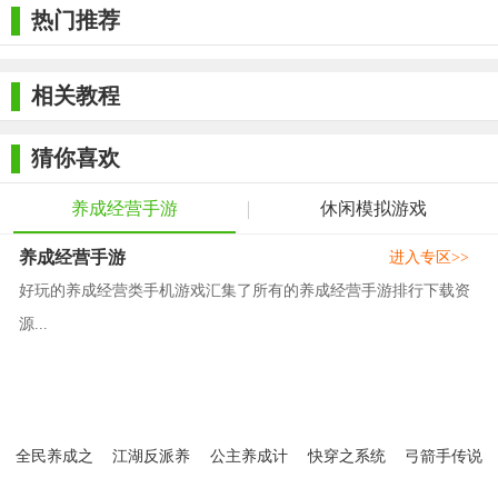
器
热门推荐
相关教程
猜你喜欢
养成经营手游
休闲模拟游戏
养成经营手游
进入专区>>
好玩的养成经营类手机游戏汇集了所有的养成经营手游排行下载资
源...
全民养成之
江湖反派养
公主养成计
快穿之系统
弓箭手传说
女皇陛下BT
成计划破解
划汉化版
养成破解版
弓手养成