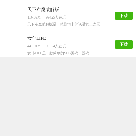
天下布魔破解版
下载
116.39M
99425
人在玩
天下布魔破解版是一款剧情非常诙谐的二次元...
女仆LIFE
下载
447.91M
98324
人在玩
女仆LIFE是一款简单的SLG游戏，游戏...
火影之异族崛起汉化版
下载
847.39M
78791
人在玩
火影之异族崛起汉化版是根据火影忍者动漫改...
家神女房
下载
157.36M
69546
人在玩
家神女房是一款经典日系画风的RPG二次元...
拯救千纱酱
下载
569.49M
69192
人在玩