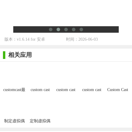
击力或防御力的装备。
3. 技能搭配：根据角色定位和战斗风格合理搭配技能，优先
提升常用技能。
4. 组队挑战：与队友配合默契，合理分工，可以提高副本挑
版本：v1.6.14 for 安卓
时间：2026-06-03
战的成功率。
相关应用
5. PvP策略：在PvP对战中，观察对手的技能和战斗方式，灵
活调整自己的战术。
【customcast点评】
CustomCast 是一款深度与乐趣兼备的在线多人游戏。它不仅
customcast最
custom cast
custom cast
custom cast
Custom Cast
提供了丰富的剧情故事和多样的游戏模式，还注重玩家的策略和
新版
安卓版
最新版
中文版
战斗技巧的培养。游戏的画面精美，音效逼真，为玩家营造了一
个沉浸式的游戏世界。此外，游戏的社交系统也使得玩家之间的
互动更加丰富和有趣。总的来说，CustomCast 是一款值得一试的
制定虚拟偶
定制虚拟偶
优秀游戏。
像游戏
像手办模拟