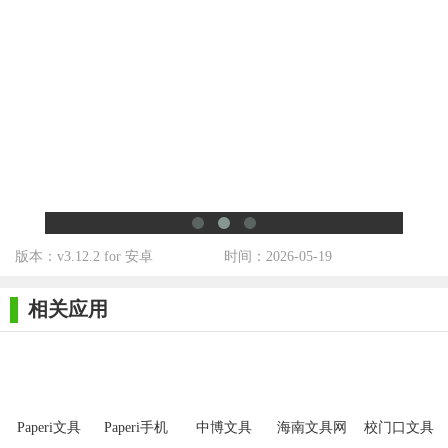
和归属感。
3. 优质资源：提供高质量的评测文章和学习资料，保证内容
的准确性和实用性。
4. 便捷购物：内置购物商城，提供便捷的购买服务，节省用
户的时间和精力。
5. 会员特权：设有会员体系，为会员提供更多专属福利和特
权，增加用户的忠诚度和满意度。
【paperi文具社区点评】
版本：v3.12.2 for 安卓
时间：2026-05-19
Paperi文具社区是一款功能全面、互动性强的在线文具交流平
相关应用
台，它不仅满足了用户对文具的购买需求，还为文具爱好者提供
了一个展示自己、学习交流的舞台。通过丰富的资源和便捷的购
物体验，它成功吸引了大量用户的关注和喜爱。
Paperi文具
Paperi手机
中博文具
海南文具网
校门口文具
社区手机版
文具社区
Android版
店内置菜单