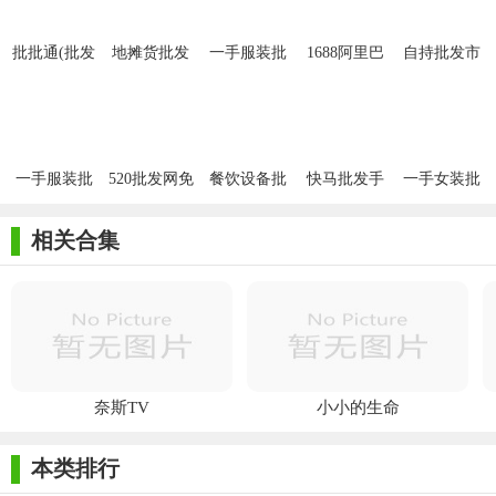
批批通(批发
地摊货批发
一手服装批
1688阿里巴
自持批发市
团购)
发免费版
巴批发网手
场免费版
机版
一手服装批
520批发网免
餐饮设备批
快马批发手
一手女装批
发安卓版
费版
发网最新版
机版
发服装批发
最新版
相关合集
奈斯TV
小小的生命
本类排行