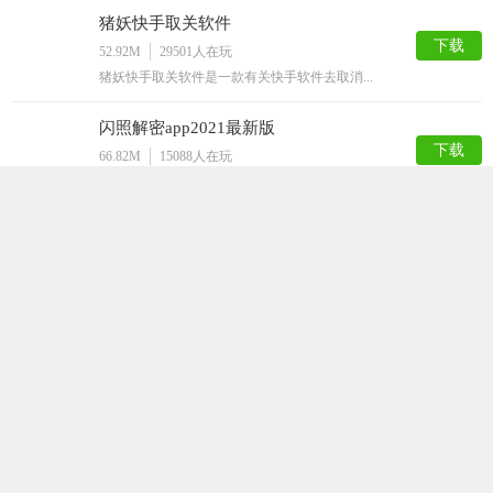
猪妖快手取关软件
下载
52.92M
29501
人在玩
猪妖快手取关软件是一款有关快手软件去取消...
闪照解密app2021最新版
下载
66.82M
15088
人在玩
闪照解密app2021最新版是一款专门针...
挂机大师
下载
40.98M
12849
人在玩
挂机大师是一款手机挂机工具。本款APP可...
嗅探
下载
63.50M
12816
人在玩
嗅探app，最新的网页资源获取工具，随时...
QQ解封神器
下载
32.36M
12787
人在玩