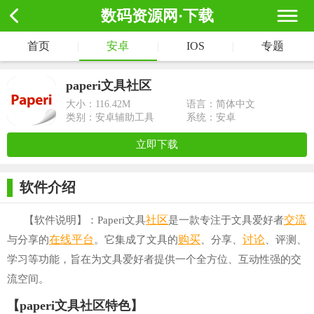
数码资源网·下载
首页
|
安卓
|
IOS
|
专题
paperi文具社区
大小：
116.42M
语言：简体中文
类别：安卓辅助工具
系统：安卓
立即下载
软件介绍
社区
交流
【软件说明】：Paperi文具
是一款专注于文具爱好者
在线
平台
购买
讨论
与分享的
。它集成了文具的
、分享、
、评测、
学习等功能，旨在为文具爱好者提供一个全方位、互动性强的交
流空间。
【paperi文具社区特色】