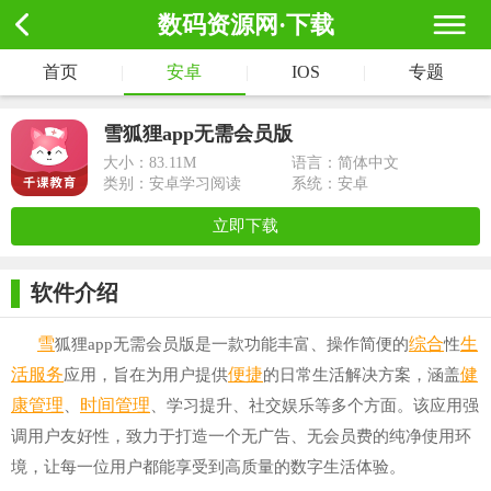
数码资源网·下载
首页
|
安卓
|
IOS
|
专题
雪狐狸app无需会员版
大小：
83.11M
语言：简体中文
类别：安卓学习阅读
系统：安卓
立即下载
软件介绍
雪
综合
生
狐狸app无需会员版是一款功能丰富、操作简便的
性
活服务
便捷
健
应用，旨在为用户提供
的日常生活解决方案，涵盖
康管理
时间管理
、
、学习提升、社交娱乐等多个方面。该应用强
调用户友好性，致力于打造一个无广告、无会员费的纯净使用环
境，让每一位用户都能享受到高质量的数字生活体验。