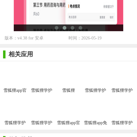
5. 隐私保护：采用先进的加密技术，保护用户的个人信息和
隐私安全。
【雪狐狸app无需会员版优势】
版本：v4.38 for 安卓
时间：2026-05-19
1. 无广告打扰：全程无广告干扰，为用户提供清静的使用环
境。
相关应用
2. 无需会员费：所有功能均免费开放，无需支付任何会员费
用。
3. 界面简洁：界面设计简洁明了，操作便捷，适合各年龄段
的用户使用。
雪狐狸app官
雪狐狸学护
雪狐狸
雪狐狸学护
雪狐狸学护
方版
理手机版
理app
理app
4. 持续更新：定期更新内容与功能，确保应用始终保持新鲜
和实用。
5. 用户至上：以用户需求为核心，不断优化用户体验，解决
雪狐狸学护
雪狐狸学护
雪狐狸app官
雪狐狸app免
雪狐狸学护
理app
理
方正版
费版
理软件
用户在使用过程中遇到的问题。