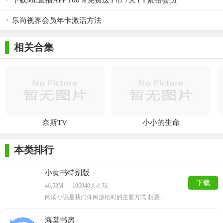
下载ME直播APP 100％免费送Y币 7天YY紫钻会员
乐尚视界会员年卡激活方法
相关合集
奈斯TV
小小的生命
本类排行
小黄书特别版
下载
46.53M
106940
人在玩
阅读小说是我们休闲放松时的主要方式,想要...
海棠书房