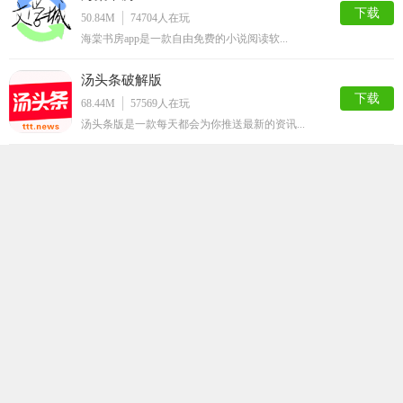
下载
50.84M
74704
人在玩
海棠书房app是一款自由免费的小说阅读软...
汤头条破解版
下载
68.44M
57569
人在玩
汤头条版是一款每天都会为你推送最新的资讯...
ss导航
下载
50.48M
50008
人在玩
ss导航app是一款拥有大量的漫画资源的...
嘿嘿连载官方安卓版
下载
64.43M
41663
人在玩
追剧有追剧神器，追漫画当然得用嘿嘿连载a...
静读小说阅读手机版
下载
59.91M
35900
人在玩
想要看到更多的小说，那就不要错过这款非常...