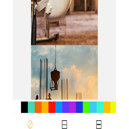
【施工相机app技巧】
1. 智能识别功能：利用先进的图像识别技术，自动对拍摄的
照片进行分类和整理，减少人工操作，提高工作效率。
2. 水印添加：内置多种水印模板，包括天气、时间、经纬
度、方位角等信息，满足用户施工需求，同时增加照片的可追溯
性。
3. 文档管理：支持上传、下载、编辑和分享施工文档，实现
文档的集中管理和快速查找。
4. 实时分享：与团队成员实时分享现场照片和文档，促进团
队协作和沟通。
5. 定位功能：内置精准的定位功能，支持访问相机上传现场
图片，记录施工地点。
【施工相机app亮点】
1. 实时性：支持实时拍照和记录，确保施工现场的情况能够