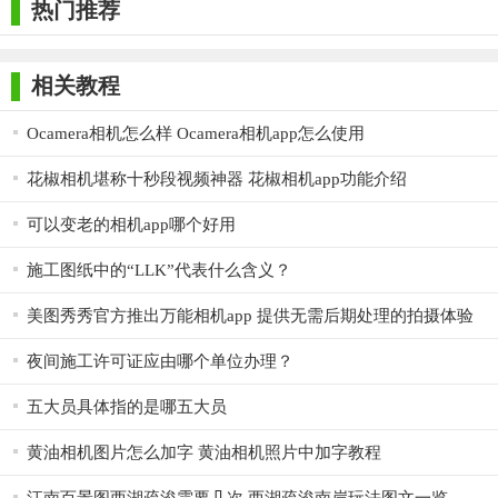
热门推荐
3. 拍照记录：进入施工现场后，使用app进行高清拍照，并添
加文字描述记录现场情况，同时可以选择添加水印信息。
相关教程
4. 文档管理：上传施工文档至应用中，进行分类整理，方便
Ocamera相机怎么样 Ocamera相机app怎么使用
后续查找和编辑。
花椒相机堪称十秒段视频神器 花椒相机app功能介绍
5. 分享交流：与团队成员分享现场照片和文档，实时沟通项
目进度和问题，促进团队协作。
可以变老的相机app哪个好用
【施工相机app测评】
施工图纸中的“LLK”代表什么含义？
施工相机app在施工现场管理方面表现出色，具备实时性、便
美图秀秀官方推出万能相机app 提供无需后期处理的拍摄体验
捷性、智能性和安全性等优点。通过该应用，用户可以轻松记录
夜间施工许可证应由哪个单位办理？
施工现场情况，管理施工文档，并与团队成员实时交流。同时，
智能识别功能大大提高了照片和文档的管理效率。总体而言，施
五大员具体指的是哪五大员
工相机app是一款值得推荐的施工现场管理工具。
黄油相机图片怎么加字 黄油相机照片中加字教程