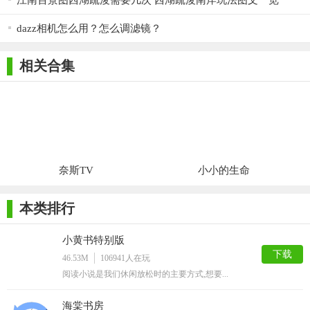
江南百景图西湖疏浚需要几次 西湖疏浚南岸玩法图文一览
dazz相机怎么用？怎么调滤镜？
相关合集
奈斯TV
小小的生命
本类排行
小黄书特别版
下载
46.53M
106941
人在玩
阅读小说是我们休闲放松时的主要方式,想要...
海棠书房