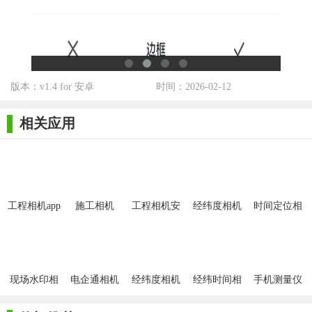
及时反馈给管理人员。
2. 便捷性：用户可以通过手机随时随地使用施工相机app，方
便快捷地进行施工现场管理。
3. 智能性：通过智能识别技术，自动整理照片和文档，提高
版本：v1.4 for 安卓
时间：2026-02-12
工作效率。
相关应用
4. 安全性：应用具备严格的数据加密和备份功能，确保施工
现场信息的安全性和可靠性。
5. 全面性：适用于市政工程、交通工程、电力工程、土木工
程等各类工程，满足多种施工需求。
工程相机app
施工相机
工程相机安
经纬度相机
时间定位相
【施工相机app用法】
卓app
1.1.1
机
1. 注册登录：下载并安装施工相机app后，按照提示进行注册
和登录操作。
现场水印相
电企通相机
经纬度相机
经纬时间相
手机测量仪
2. 创建项目：在应用中创建相应的施工项目，并为项目添加
机
机
app
必要的成员和权限。