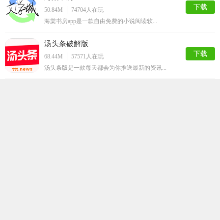
下载
50.84M
74704
人在玩
海棠书房app是一款自由免费的小说阅读软...
汤头条破解版
下载
68.44M
57571
人在玩
汤头条版是一款每天都会为你推送最新的资讯...
ss导航
下载
50.48M
50008
人在玩
ss导航app是一款拥有大量的漫画资源的...
嘿嘿连载官方安卓版
下载
64.43M
41665
人在玩
追剧有追剧神器，追漫画当然得用嘿嘿连载a...
静读小说阅读手机版
下载
59.91M
35900
人在玩
想要看到更多的小说，那就不要错过这款非常...