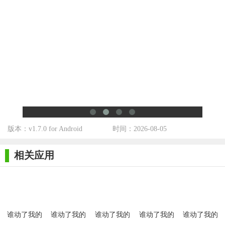
版本：v1.7.0 for Android
时间：2026-08-05
相关应用
谁动了我的
谁动了我的
谁动了我的
谁动了我的
谁动了我的
饼干Cookie
奶酪安卓版
宝藏安卓版
蛋最新版
菊花手游