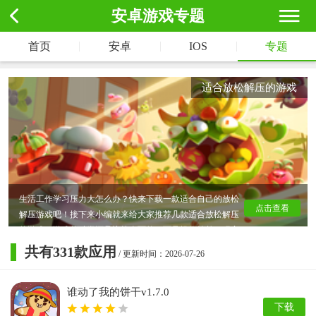
安卓游戏专题
|
|
|
首页
安卓
IOS
专题
适合放松解压的游戏
生活工作学习压力大怎么办？快来下载一款适合自己的放松
点击查看
解压游戏吧！接下来小编就来给大家推荐几款适合放松解压
的游戏，游戏的种类还是比较全面的，而且操作简单。玩家
可以在游戏缓解各种压力，让身心得到舒缓。
共有
331
款应用
/ 更新时间：2026-07-26
谁动了我的饼干v1.7.0
下载