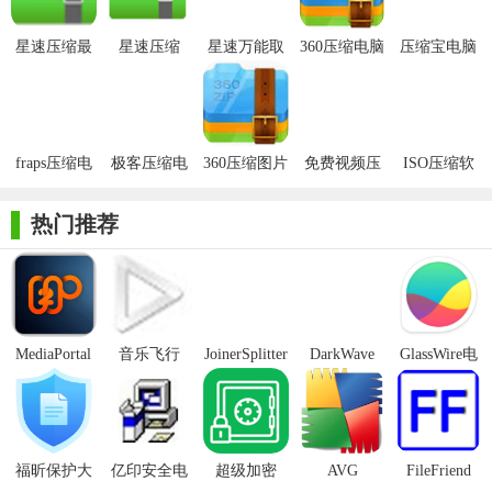
2. 高效压缩解压：采用智能算法，使得压缩和解压速度更
快、效率更高。用户可以在短时间内完成大量文件的压缩或解压
星速压缩最
星速压缩
星速万能取
360压缩电脑
压缩宝电脑
新版
色器
版
版
操作。
3. 无广告无插件：全程无广告打扰，无插件捆绑，为用户提
供纯净的使用环境。
fraps压缩电
极客压缩电
360压缩图片
免费视频压
ISO压缩软
脑版
脑免费无广
查看器电脑
缩机电脑版
件官方电脑
4. 界面简洁美观：软件界面设计简洁大方，操作便捷，用户
告版
版
版
可以轻松上手。
热门推荐
【星速压缩电脑版亮点】
1. 智能匹配文件类型：星速压缩能够智能匹配文件类型，自
动选择最佳的压缩比和压缩方式，确保压缩效果最佳。
MediaPortal
音乐飞行
JoinerSplitter
DarkWave
GlassWire电
2. 一键批量操作：支持文件一键批量添加和压缩解压，大大
Mcool
Studio32位
脑版
提高了用户的工作效率。
3. 内置实用工具：除了基本的压缩解压功能外，还内置了
福昕保护大
亿印安全电
超级加密
AVG
FileFriend
MD5等实用工具，方便用户进行文件校验和时间同步等操作。