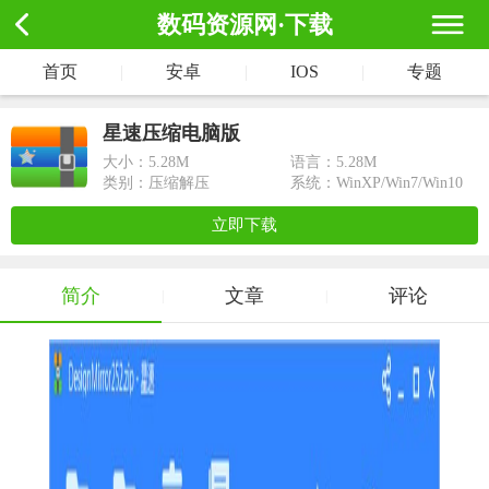
数码资源网·下载
首页
|
安卓
|
IOS
|
专题
星速压缩电脑版
大小：
5.28M
语言：5.28M
类别：压缩解压
系统：WinXP/Win7/Win10
立即下载
简介
文章
评论
|
|