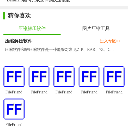
Bandizip如何完成文件的快速拖放
5. 查看文件属性：在软件界面中可以查看文件的详细属性，
包括文件大小、压缩比等信息。
猜你喜欢
【星速压缩电脑版测评】
压缩解压软件
图片压缩工具
星速压缩电脑版以其高效、简洁、无广告的特点，成为了一
款备受好评的文件压缩与解压软件。无论是处理日常办公文件还
压缩解压软件
进入专区>>
是学习资料，该软件都能提供出色的压缩和解压效果。同时，软
压缩软件和解压缩软件是一种能够对常见ZIP、RAR、7Z、C...
件还支持多种压缩格式和一键批量操作，大大提高了用户的工作
效率。此外，软件的界面设计简洁美观，操作便捷，让用户在使
用过程中能够轻松上手。综上所述，星速压缩电脑版是一款值得
推荐的文件压缩与解压软件。
FileFriend
FileFriend
FileFriend
FileFriend
FileFriend
FileFriend