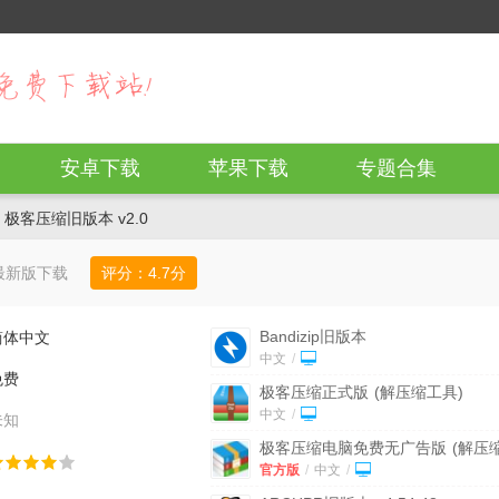
安卓下载
苹果下载
专题合集
 极客压缩旧版本 v2.0
最新版下载
评分：
4.7
分
Bandizip旧版本
简体中文
中文
/
免费
极客压缩正式版
(解压缩工具)
v1.0.0.2 最新PC版
中文
/
未知
极客压缩电脑免费无广告版
(解压
件)v1.0.0.2 官方版
官方版
/
中文
/