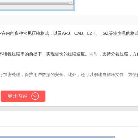
IP在内的多种常见压缩格式，以及ARJ、CAB、LZH、TGZ等较少见的格
在不牺牲压缩率的前提下，实现更快的压缩速度。同时，支持分卷压缩，方
进行加密处理，保护用户数据的安全。此外，还可以创建自解压文件，方便
受损的压缩文件。同时，提供资料恢复功能，帮助用户找回误删或丢失的文
展开内容
的用户界面，操作简便易懂。同时，软件还提供多种压缩参数配置选项，供