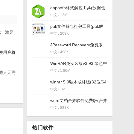
oppoofp格式解包工具(数据包
解压) 免费版
中文 / 12M
pak文件解包打包工具(pak解
压) 最新版
式，满足
中文 / 209K
JPassword Recovery免费版
(7zip压缩密码破译) v1.09 最
便用户将
中文 / 498K
新版
WinRAR免安装版v3.93 绿色中
文免费版
中文 / 1.86M
他人无需
winrar 5.0独木成林版(32位/64
位) 最新版
中文 / 1M
件。
word文档合并软件免费版(合并
用户根据
多个word文档) v1.0 最新版
中文 / 831K
热门软件