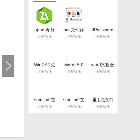
oppoofp格
pak文件解
JPassword
式解包工具
包打包工具
Recovery免
压缩解压
压缩解压
压缩解压
(数据包解
(pak解压)
费版(7zip压
压) 免费版
最新版
缩密码破译)
v1.09 最新
版
WinRAR免
winrar 5.0
word文档合
安装版
独木成林版
并软件免费
压缩解压
压缩解压
压缩解压
v3.93 绿色
(32位/64位)
版(合并多个
中文免费版
最新版
word文档)
v1.0 最新版
smallpdf在
smallpdf在
通用包文件
线转换中文
线压缩工具
处理工具官
压缩解压
压缩解压
压缩解压
版(pdf转
最新版(PDF
方版(RDB
word) v1.0
压缩) v1.0
解包打包工
网页最新版
免费版
具) v3.5 最
夹”等选
新版