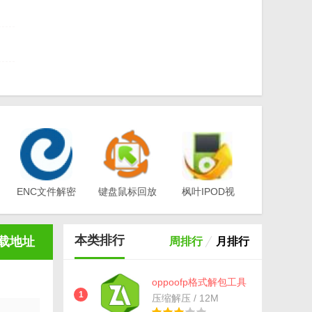
本)
ENC文件解密
键盘鼠标回放
枫叶IPOD视
工具(EA-
器v1.0
频转换器电脑
3
Key)v3.1
版v12.1.0.0
本类排行
载地址
周排行
月排行
。
oppoofp格式解包工具
(数据包解压) 免费版
1
压缩解压 / 12M