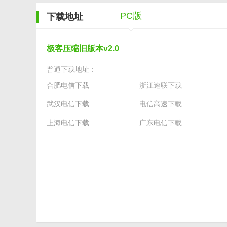
5. 加密与解密：在压缩或解压过程中，可以选择加密或
PC版
下载地址
【极客压缩旧版本测评】
极客压缩旧版本以其强大的压缩功能、多样的压缩格式支
极客压缩旧版本v2.0
类软件相比，极客压缩在压缩速度、压缩率和安全性方面
普通下载地址：
等，进一步提升了用户的使用体验。
合肥电信下载
浙江速联下载
武汉电信下载
电信高速下载
上海电信下载
广东电信下载