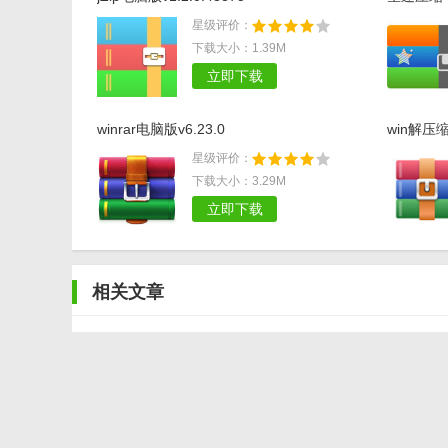
星级评价：
下载大小：1.39M
立即下载
winrar电脑版v6.23.0
win解压缩
星级评价：
下载大小：3.29M
立即下载
相关文章
长角将有13个版本 可能压缩至DVD光盘发售
MPEG压缩软件TMPGEnc（小日本）的应用
怎么破解rar压缩包的密匙