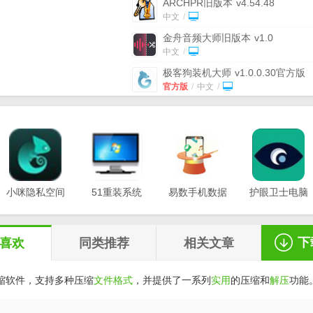
ARCHPR旧版本
v4.54.48
中文
/
金舟音频大师旧版本
v1.0
中文
/
极客狗装机大师
v1.0.0.30官方版
官方版
/
中文
/
Win10极客卸载
v1.0
中文
/
极客狗装机大师最新版
v1.0.0.60
中文
/
哇嘎vagaa旧版本
(vagaa哇嘎老版
v2.6.3.3 无限制版
小咪隐私空间
51重装系统
中文
易数手机数据
/
护眼卫士电脑
最新版
电脑版
恢复软件
版v1.0.3
Icloud旧版本
(云端服务) v3.0.2.16
v1.0.0.3
v20.21.12.12
v1.2.5
中文怀旧版
中文版
/
中文
/
下
喜欢
同类推荐
相关文章
缩软件，支持多种压缩
文件格式
，并提供了一系列
实用
的压缩和
解压
功能