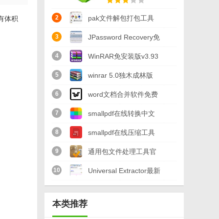
2
pak文件解包打包工具
有体积
(pak解压) 最新版
3
JPassword Recovery免
费版(7zip压缩密码破译)
4
WinRAR免安装版v3.93
v1.09 最新版
绿色中文免费版
5
winrar 5.0独木成林版
(32位/64位) 最新版
6
word文档合并软件免费
版(合并多个word文档)
7
smallpdf在线转换中文
v1.0 最新版
版(pdf转word) v1.0 网
8
smallpdf在线压缩工具
页最新版
最新版(PDF压缩) v1.0
9
通用包文件处理工具官
免费版
方版(RDB解包打包工
10
Universal Extractor最新
具) v3.5 最新版
版(万能解压器) v2.0 绿
本类推荐
色版