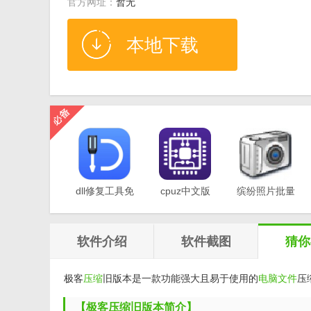
官方网址：
暂无
本地下载
dll修复工具免
cpuz中文版
缤纷照片批量
费版v1.0
v2.11
重命名软件
v1.0
软件介绍
软件截图
猜你
极客
压缩
旧版本是一款功能强大且易于使用的
电脑文件
压
【极客压缩旧版本简介】