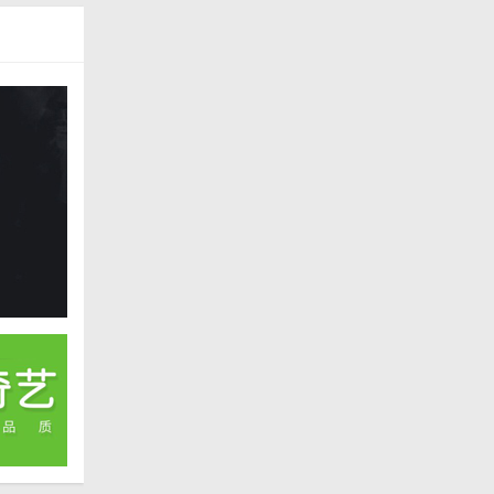
爱。与同
资料恢复