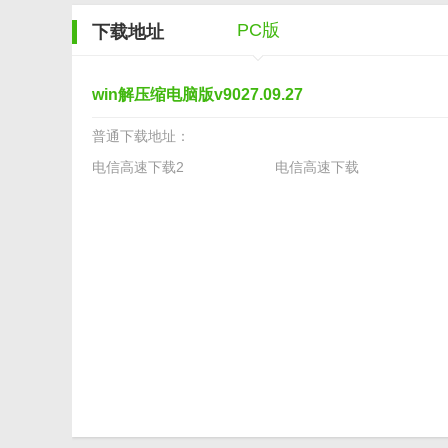
5. 用户友好：提供丰富的帮助文档和在线支持，方便用
PC版
下载地址
【win解压缩电脑版测评】
win解压缩电脑版v9027.09.27
Win解压缩电脑版以其全能压缩、多种格式支持、智能
公还是系统维护，它都能够提供高效、安全、稳定的压缩
普通下载地址：
中能够轻松上手并解决问题。综上所述，Win解压缩电脑
电信高速下载2
电信高速下载