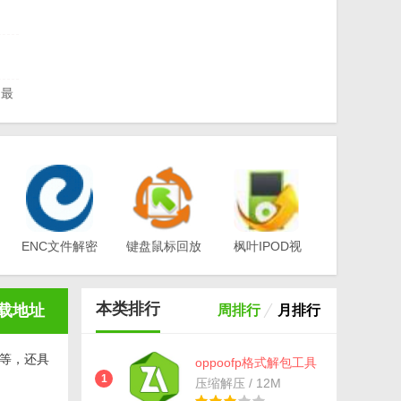
 最
压软
ENC文件解密
键盘鼠标回放
枫叶IPOD视
工具(EA-
器v1.0
频转换器电脑
Key)v3.1
版v12.1.0.0
本类排行
载地址
周排行
月排行
Z等，还具
oppoofp格式解包工具
(数据包解压) 免费版
1
压缩解压 / 12M