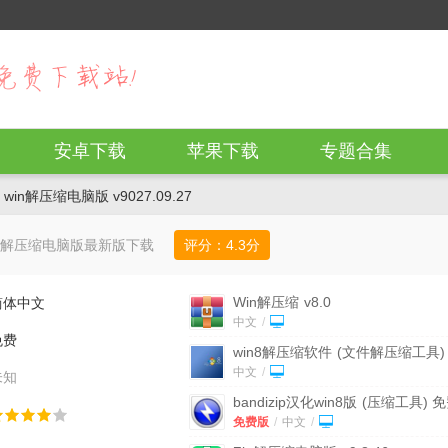
安卓下载
苹果下载
专题合集
 win解压缩电脑版 v9027.09.27
in解压缩电脑版最新版下载
评分：
4.3
分
Win解压缩
v8.0
简体中文
中文
/
免费
win8解压缩软件
(文件解压缩工具)
v2.0.5 电脑版
中文
/
未知
bandizip汉化win8版
(压缩工具) 
版
免费版
/
中文
/