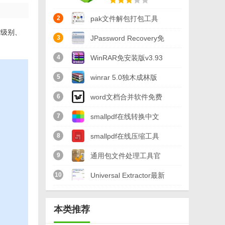
2
pak文件解包打包工具
缩级别、
(pak解压) 最新版
3
JPassword Recovery免
费版(7zip压缩密码破译)
4
WinRAR免安装版v3.93
v1.09 最新版
绿色中文免费版
5
winrar 5.0独木成林版
(32位/64位) 最新版
6
word文档合并软件免费
版(合并多个word文档)
7
smallpdf在线转换中文
v1.0 最新版
版(pdf转word) v1.0 网
8
smallpdf在线压缩工具
页最新版
最新版(PDF压缩) v1.0
9
通用包文件处理工具官
免费版
方版(RDB解包打包工
10
Universal Extractor最新
具) v3.5 最新版
版(万能解压器) v2.0 绿
本类推荐
色版