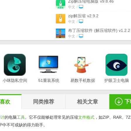
Zip解压缩电脑版
v9.8.46
中文
/
zip解压缩
v2.9.2
中文
/
布丁压缩软件
(解压缩软件) v1.2.2
新版
中文
/
蓝山压缩电脑版
v1.0.7
中文
/
×box one s手柄接收器WIN10驱动
v1.0.46.1 最新版
中文
/
bandizip压缩软件win7版
(压缩解
件) v6.10 免费版
小咪隐私空间
51重装系统
免费版
易数手机数据
/
中文
/
护眼卫士电脑
最新版
电脑版
恢复软件
版v1.0.3
星速压缩电脑版
v1.0.1.10
v1.0.0.3
v20.21.12.12
v1.2.5
中文
/
下
喜欢
同类推荐
相关文章
设计
的电脑
工具
。它不仅能够处理常见的压缩
文件格式
，如ZIP、RAR、7
护中不可或缺的得力助手。