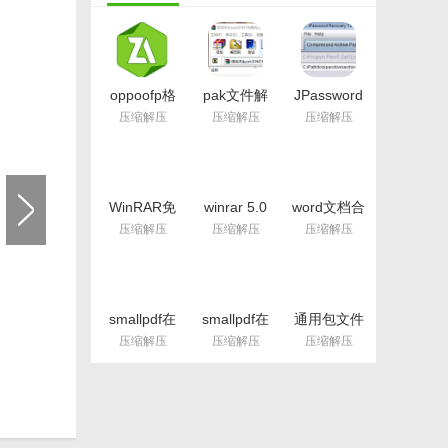
oppoofp格
pak文件解
JPassword
式解包工具
包打包工具
Recovery免
压缩解压
压缩解压
压缩解压
(数据包解
(pak解压)
费版(7zip压
压) 免费版
最新版
缩密码破译)
v1.09 最新
版
WinRAR免
winrar 5.0
word文档合
安装版
独木成林版
并软件免费
压缩解压
压缩解压
压缩解压
v3.93 绿色
(32位/64位)
版(合并多个
中文免费版
最新版
word文档)
v1.0 最新版
smallpdf在
smallpdf在
通用包文件
线转换中文
线压缩工具
处理工具官
压缩解压
压缩解压
压缩解压
版(pdf转
最新版(PDF
方版(RDB
word) v1.0
压缩) v1.0
解包打包工
网页最新版
免费版
具) v3.5 最
新版