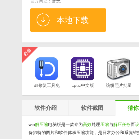
官方网址：
暂无
本地下载
dll修复工具免
cpuz中文版
缤纷照片批量
费版v1.0
v2.11
重命名软件
v1.0
软件介绍
软件截图
猜你
win
解压缩
电脑版是一款专为
高效
处理
压缩
与
解压
任务
而
备独特的图片和软件体积压缩功能，是日常办公和系统维