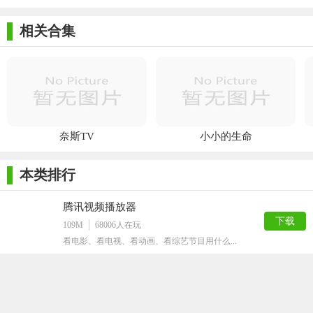
相关合集
奈斯TV
小小的生命
本类排行
腾讯视频播放器
下载
109M
68006
人在玩
看电影、看电视、看动画、看综艺节目用什么...
年轻母亲2中文字幕
下载
16M
61892
人在玩
韩国片子很多大受好评,这个不知道怎样,看...