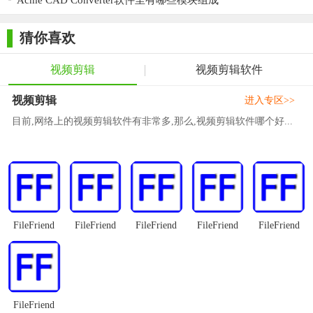
Acme CAD Converter软件里有哪些模块组成
【Ashampoo Video Converter测评】
猜你喜欢
Ashampoo Video Converter凭借其强大的视频转换能力、丰富
的视频编辑功能以及高效的操作体验，成为了广大视频处理用户
视频剪辑
视频剪辑软件
的首选工具。无论是需要将视频转换为特定格式，还是对视频进
行初步的优化和编辑，这款软件都能提供满意的解决方案。其友
视频剪辑
进入专区>>
好的界面设计和简洁的操作流程，使得即使是初学者也能轻松掌
目前,网络上的视频剪辑软件有非常多,那么,视频剪辑软件哪个好...
握这款软件的使用方法。同时，软件还支持批量处理和快速转
换，大大提高了工作效率。总的来说，Ashampoo Video
Converter是一款值得推荐的视频转换及编辑软件。
FileFriend
FileFriend
FileFriend
FileFriend
FileFriend
FileFriend