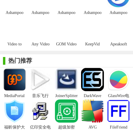
Ashampoo
Ashampoo
Ashampoo
Ashampoo
Ashampoo
Video
Video
Video
Video
Video
Converter激
Converter中
Fisheye
Deflicker官
Stabilization
活版
文版
Removal
方版
Video to
Any Video
GOM Video
KeepVid
Apeaksoft
Video
Converter注
Converter特
Video
Video
Converter
册机
别版
Converter无
Converter
热门推荐
限制版
Ultimate
【Ashampoo Video Converter内容】
1. 视频格式转换：支持市面上几乎所有主流的视频格式转
换，满足用户不同的需求。
MediaPortal
音乐飞行
JoinerSplitter
DarkWave
GlassWire电
Mcool
Studio32位
脑版
2. 4K视频处理：提供4K分辨率的视频处理功能，确保高清画
质。
3. 视频编辑：内置丰富的视频编辑功能，如亮度、对比度等
福昕保护大
亿印安全电
超级加密
AVG
FileFriend
参数的调节。