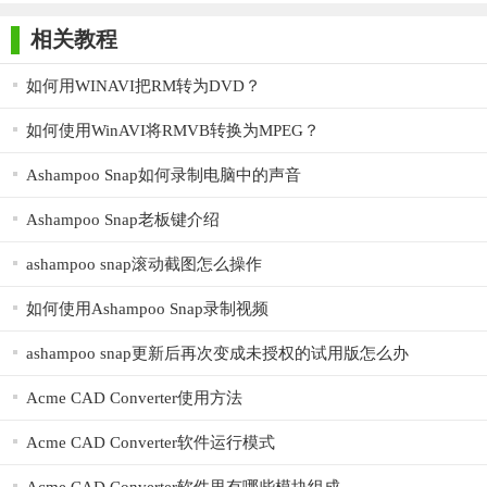
师正式版
子印客户端
3000免费版
Antivirus
Free Edition
相关教程
4. 音频处理：支持从视频中提取音频，并将其转换为多种音
频格式。
如何用WINAVI把RM转为DVD？
5. 设备兼容性：为各种常用设备预置了配置，确保视频在所
如何使用WinAVI将RMVB转换为MPEG？
有设备中都能流畅播放。
Ashampoo Snap如何录制电脑中的声音
【Ashampoo Video Converter说明】
1. 添加视频：打开软件后，点击添加按钮，选择想要转换的
Ashampoo Snap老板键介绍
视频文件。
ashampoo snap滚动截图怎么操作
2. 选择输出格式或目标设备：在软件界面中选择所需的输出
如何使用Ashampoo Snap录制视频
格式或目标设备，软件会自动调整视频参数。
ashampoo snap更新后再次变成未授权的试用版怎么办
3. 开始转换：点击开始转换按钮，软件即可自动完成转换过
程。
Acme CAD Converter使用方法
4. 编辑视频：在转换前，用户可以使用软件的编辑功能对视
Acme CAD Converter软件运行模式
频进行初步的优化和调整。