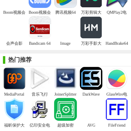
1. 快速入会：无需安装任何插件，只需输入会议号即可一键
Boom视频会
Boom视频会
腾讯视频64
万彩剪辑大
QMPlay2电
入会，方便快捷。
议电脑绿色
议
位系统2017
师32位/64位
脑版(32
版
版
电脑版
位/64位)
2. 屏幕共享：支持一键共享手机屏幕、电脑桌面PPT、应用、
视频、文件等，方便会议中的协作和展示。
会声会影
Bandicam 64
Image
万彩手影大
HandBrake64
3. 会议录制：支持会议录制功能，可以录制会议中的音视频
2018整合包
位
triangulator32
师32位/64位
位官方版
内容，方便后续回顾和分享。
32位64位正
位64位中文
电脑版
热门推荐
式版
版
【Boom视频会议软件64位内容】
1. 高清音视频：采用先进的音视频编解码技术，提供高清、
流畅、清晰的音视频会议体验。
2. 屏幕共享与协作：支持屏幕共享、电子白板、文档协作等
MediaPortal
音乐飞行
JoinerSplitter
DarkWave
GlassWire电
Mcool
Studio32位
脑版
功能，方便会议中的信息共享和协作。
3. 会议管理：提供一键开会、参会者管理、会议录制、会议
纪要等丰富的会议管理功能，提高会议效率。
福昕保护大
亿印安全电
超级加密
AVG
FileFriend