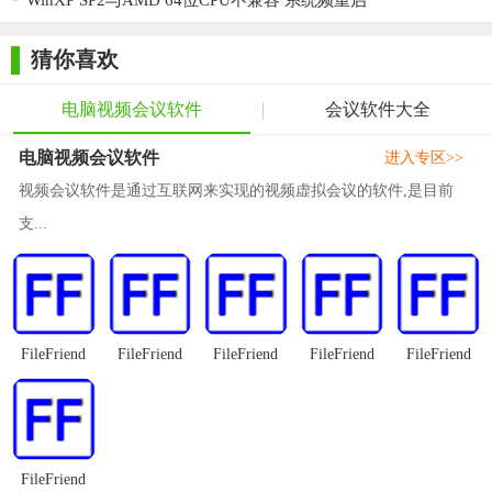
WinXP SP2与AMD 64位CPU不兼容 系统频重启
屏等丰富功能，以及简单易用、安全可靠的特点，赢得了广泛的
用户好评。它支持跨平台、跨地域的音视频通信，提高了沟通效
猜你喜欢
率，降低了沟通成本。同时，该软件还提供了丰富的会议管理功
能，使得会议的组织和管理更加便捷。无论是企业内部的沟通协
电脑视频会议软件
会议软件大全
作，还是跨地域的远程会议，Boom视频会议软件都是一个值得推
电脑视频会议软件
进入专区>>
荐的选择。
视频会议软件是通过互联网来实现的视频虚拟会议的软件,是目前
支...
FileFriend
FileFriend
FileFriend
FileFriend
FileFriend
FileFriend