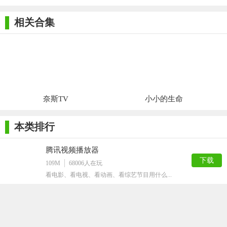
相关合集
奈斯TV
小小的生命
本类排行
腾讯视频播放器
下载
109M
68006
人在玩
看电影、看电视、看动画、看综艺节目用什么...
年轻母亲2中文字幕
下载
16M
61893
人在玩
韩国片子很多大受好评,这个不知道怎样,看...