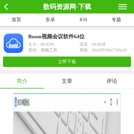
数码资源网·下载
首页
|
安卓
|
IOS
|
专题
Boom视频会议软件64位
大小：
60.82M
语言：60.82M
类别：视频工具
系统：WinXP/Win7/Win10
立即下载
简介
文章
评论
|
|