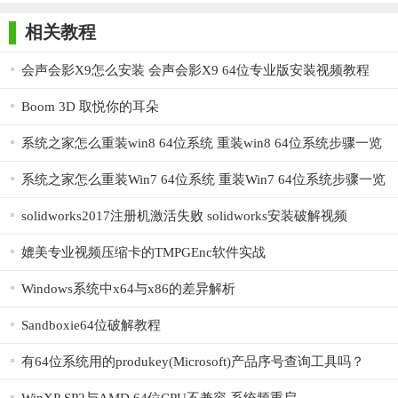
师正式版
子印客户端
3000免费版
Antivirus
【Boom视频会议软件64位说明】
Free Edition
相关教程
1. 新建会议：登录Boom官网，点击“主持一场会议”，选择会
议类型（普通加密或加密会议），设置会议密码（如需要），即
会声会影X9怎么安装 会声会影X9 64位专业版安装视频教程
可新建会议。
Boom 3D 取悦你的耳朵
2. 参加会议：无需登录，直接访问Boom官网，点击“加入一
系统之家怎么重装win8 64位系统 重装win8 64位系统步骤一览
场会议”，输入会议号即可加入会议。如会议设置了密码，还需输
入相应的密码。
系统之家怎么重装Win7 64位系统 重装Win7 64位系统步骤一览
3. 会议控制：主持人可以进行全体静音、解除静音、视频开
solidworks2017注册机激活失败 solidworks安装破解视频
关控制等操作，确保会议秩序。参会者可以通过界面上的按钮进
媲美专业视频压缩卡的TMPGEnc软件实战
行发言、提问等操作。
4. 无线投屏：输入投屏码，即可将手机、电脑等设备的内容
Windows系统中x64与x86的差异解析
无线投屏到会议终端，方便演示和分享。
Sandboxie64位破解教程
【Boom视频会议软件64位点评】
有64位系统用的produkey(Microsoft)产品序号查询工具吗？
Boom视频会议软件64位以其高清音视频、屏幕共享、无线投