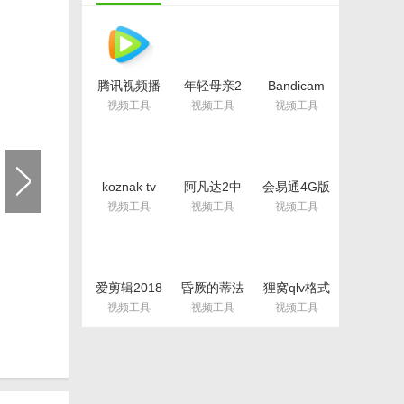
腾讯视频播
年轻母亲2
Bandicam
放器(腾讯视
中文字幕最
绿色便携版
视频工具
视频工具
视频工具
频)
新版
(硬件配置要
v10.22.4493
求低)
验证码登
最新版
v3.4.0.1227
最新电脑版
koznak tv
阿凡达2中
会易通4G版
PC版客户端
文字幕srt文
(企业视频会
视频工具
视频工具
视频工具
(维语视频播
件(阿凡达2
议工具)
放器)
字幕) 免费
v4.2.1 官方
v4.2.2 免费
版
版
版
爱剪辑2018
昏厥的蒂法
狸窝qlv格式
永久免费版
2欺凌蒂法
转换为mp4
视频工具
视频工具
视频工具
v3.0 免付费
视频免费版
免费版(qlv
版
转mp4格式
转换器)
知与提醒
v4.2 最新版
的多样化