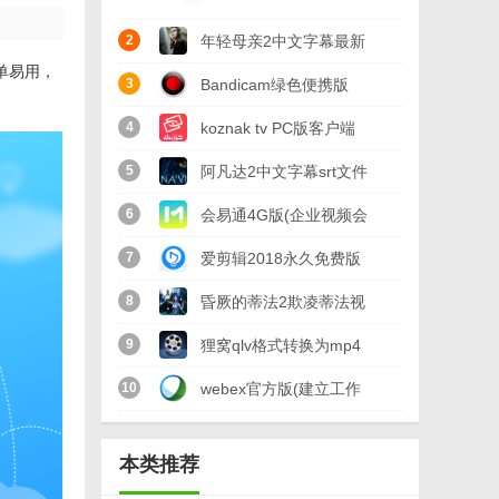
2
年轻母亲2中文字幕最新
单易用，
版
3
Bandicam绿色便携版
(硬件配置要求低)
4
koznak tv PC版客户端
v3.4.0.1227 最新电脑版
(维语视频播放器)
5
阿凡达2中文字幕srt文件
v4.2.2 免费版
(阿凡达2字幕) 免费版
6
会易通4G版(企业视频会
议工具) v4.2.1 官方版
7
爱剪辑2018永久免费版
v3.0 免付费版
8
昏厥的蒂法2欺凌蒂法视
频免费版
9
狸窝qlv格式转换为mp4
免费版(qlv转mp4格式转
10
webex官方版(建立工作
换器) v4.2 最新版
讨论群组) v1.0 电脑最
本类推荐
新版