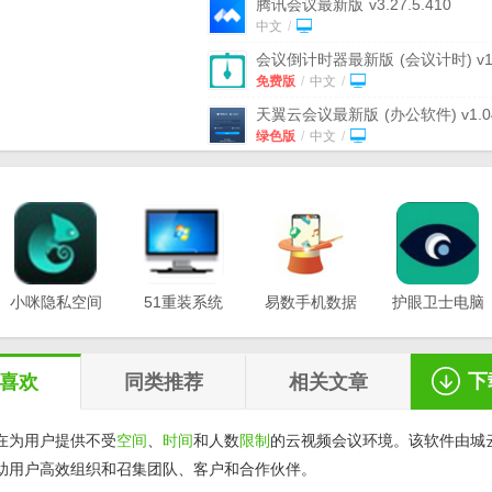
腾讯会议最新版
v3.27.5.410
中文
/
会议倒计时器最新版
(会议计时) v1
免费版
免费版
/
中文
/
天翼云会议最新版
(办公软件) v1.0
绿色版
绿色版
/
中文
/
云视讯会议管理平台最新版
(聊天)
v2.7.0 官方版
官方版
/
中文
/
有道云会议最新版
v1.1.0.0
中文
/
众方云会议最新版
(视频会议)
v1.0.1.49 绿色版
小咪隐私空间
51重装系统
绿色版
易数手机数据
/
中文
/
护眼卫士电脑
最新版
电脑版
恢复软件
版v1.0.3
火苗会议最新版
v3.5.3.0
v1.0.0.3
v20.21.12.12
v1.2.5
中文
/
下
喜欢
同类推荐
相关文章
在为用户提供不受
空间
、
时间
和人数
限制
的云视频会议环境。该软件由城
助用户高效组织和召集团队、客户和合作伙伴。