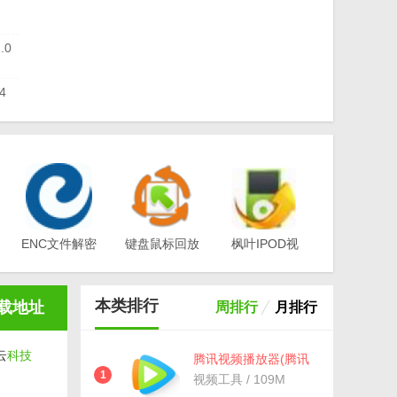
.0
4
ENC文件解密
键盘鼠标回放
枫叶IPOD视
工具(EA-
器v1.0
频转换器电脑
Key)v3.1
版v12.1.0.0
本类排行
载地址
周排行
月排行
云
科技
腾讯视频播放器(腾讯
视频) v10.22.4493 最
1
视频工具 / 109M
新版