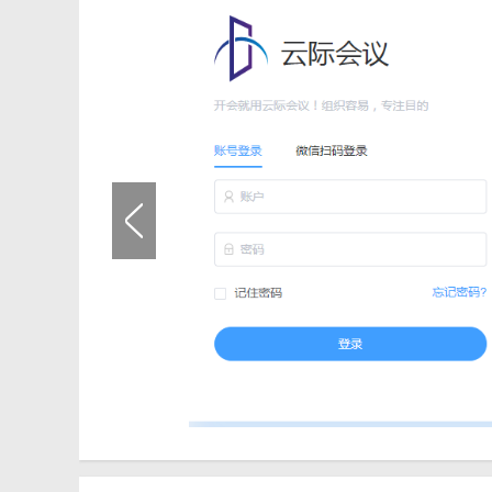
2. 会议文档与录制视频：支持会议文档的查看与分享，
3. 多样化的会议工具：提供双流共享、电子白板、演示
【云际会议最新版说明】
1. 注册与登录：新用户可以通过手机号码注册并设置密
录。
2. 发起会议：在首页点击“发起会议”按钮，选择参会人
3. 加入会议：用户可以通过会议链接、会议ID或扫描二
4. 会议管理：在会议中，主持人可以对参会者的发言权
【云际会议最新版点评】
云际会议最新版是一款功能强大、操作简便的视频会议软
方式，让用户可以随时随地高效地进行线上会议和在线办
需求。总之，云际会议是一款值得推荐的视频会议软件。