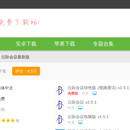
安卓下载
苹果下载
专题合集
 云际会议最新版
下载
评分：
4.5
分
云际会议绿色版
(视频通话) v1.5.1
简体中文
费版
免费版
/
中文
/
免费
云际会议
v2.0.1
中文
/
未知
云际会议电脑版
v1.5.1
中文
/