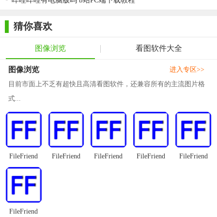
哔哩哔哩有电脑版吗 b站PC端下载教程
【Win看图王电脑版测评】
Win看图王电脑版以其强大的功能和出色的性能赢得了用户的
猜你喜欢
广泛好评。软件界面简洁明了，操作便捷，用户上手容易。同
图像浏览
看图软件大全
时，软件支持多种图片格式的查看和处理，满足了用户多样化的
需求。在图片处理方面，Win看图王提供了丰富的功能，如无损
图像浏览
进入专区>>
放大、批量处理等，大大提高了用户的工作效率。此外，软件还
目前市面上不乏有超快且高清看图软件，还兼容所有的主流图片格
注重用户体验，纯净无广告，极小资源占用，确保用户在使用过
式...
程中不会受到干扰。综合来看，Win看图王是一款值得推荐的图
片处理软件。
FileFriend
FileFriend
FileFriend
FileFriend
FileFriend
FileFriend