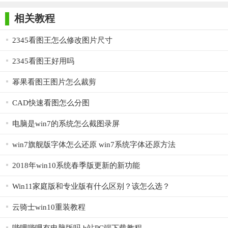
师正式版
子印客户端
3000免费版
Antivirus
Free Edition
4. 无损处理：独特的无损放大功能，保证图片放大后不失
相关教程
真，保持高清画质。
2345看图王怎么修改图片尺寸
5. 纯净安全：软件纯净无广告，极小资源占用不耗性能，确
保用户安心使用。
2345看图王好用吗
【Win看图王电脑版说明】
幂果看图王图片怎么裁剪
1. 图片美化：利用软件提供的画笔、旋转、涂抹、马赛克、
CAD快速看图怎么分图
水印等功能，对图片进行美化处理。
电脑是win7的系统怎么截图录屏
2. 格式转换：支持单图和多图一键灵活转换PDF，快速省心，
win7旗舰版字体怎么还原 win7系统字体还原方法
同时支持图片压缩，保持原图无损。
2018年win10系统春季版更新的新功能
3. 高级打印：支持图片的高级打印功能，包括单张打印和批
量打印，满足用户不同的打印需求。
Win11家庭版和专业版有什么区别？该怎么选？
4. 图片编辑：可以随意编辑图片，包括修改图片尺寸、剪裁
云骑士win10重装教程
图片等，操作简单易上手。