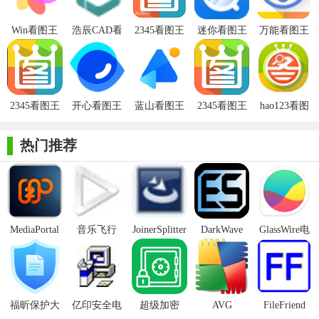
2. 批量处理：软件支持批量图片转换、图片转正、加文字、
水印等操作，提高工作效率。
Win看图王
浩辰CAD看
2345看图王
迷你看图王
万能看图王
图王电脑版
去广告版
电脑版
3. 无损放大：Win看图王具有独家的无损放大功能，可以在不
损失图片质量的情况下放大图片，适用于制作海报、幻灯片等场
景。
2345看图王
开心看图王
蓝山看图王
2345看图王
hao123看图
pc版
电脑版
电脑版
电脑版
王官方版
4. 右键菜单：支持图片右键菜单，方便快捷地对图片进行编
热门推荐
辑、美化、压缩、打印等操作。
【Win看图王电脑版亮点】
1. 极速看图：自研超强引擎，支持多种图片格式快速浏览，
大图秒开，流畅看图。
MediaPortal
音乐飞行
JoinerSplitter
DarkWave
GlassWire电
2. 全面格式支持：支持多达95种图片格式的查看，满足用户
Mcool
Studio32位
脑版
多样化的图片需求。
3. 丰富功能：提供图片编辑、美化、转换、压缩等多种功
福昕保护大
亿印安全电
超级加密
AVG
FileFriend
能，让用户轻松处理图片。