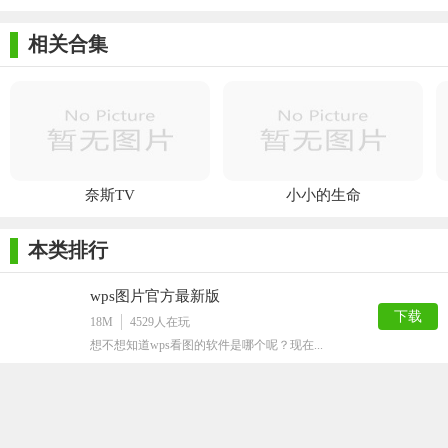
相关合集
奈斯TV
小小的生命
本类排行
wps图片官方最新版
下载
18M
4529
人在玩
想不想知道wps看图的软件是哪个呢？现在...
千亿像素看中国
下载
52M
2280
人在玩
千亿像素看中国，由谷歌地球官方推出的一个...